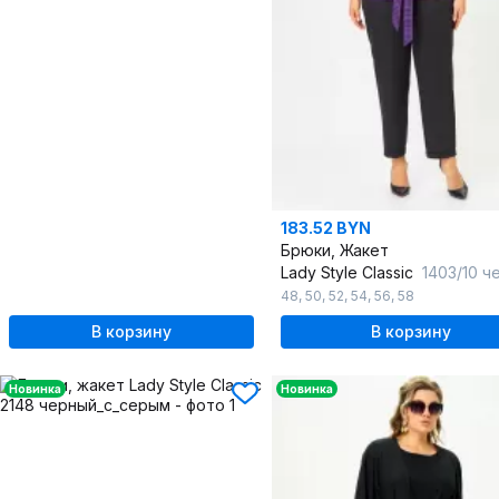
183.52 BYN
Брюки, Жакет
Lady Style Classic
1403/10 черный_с_фи
48
,
50
,
52
,
54
,
56
,
58
В корзину
В корзину
Новинка
Новинка