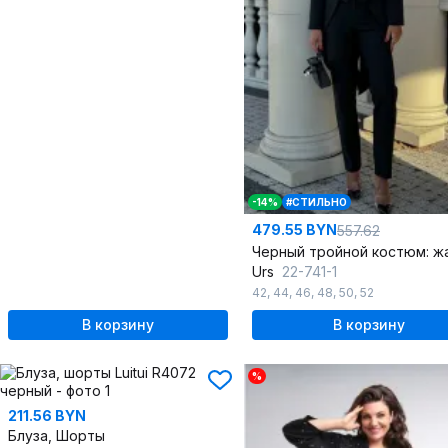
-14%
#СТИЛЬНО
479.55 BYN
557.62
Urs
22-741-1
42
,
44
,
46
,
48
,
50
,
52
В корзину
В корзину
%
211.56 BYN
Блуза, Шорты