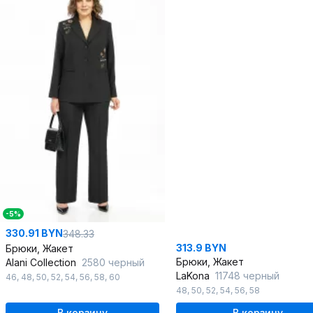
-5%
330.91 BYN
348.33
313.9 BYN
Брюки, Жакет
Брюки, Жакет
Alani Collection
2580 черный
LaKona
11748 черный
46
,
48
,
50
,
52
,
54
,
56
,
58
,
60
48
,
50
,
52
,
54
,
56
,
58
В корзину
В корзину