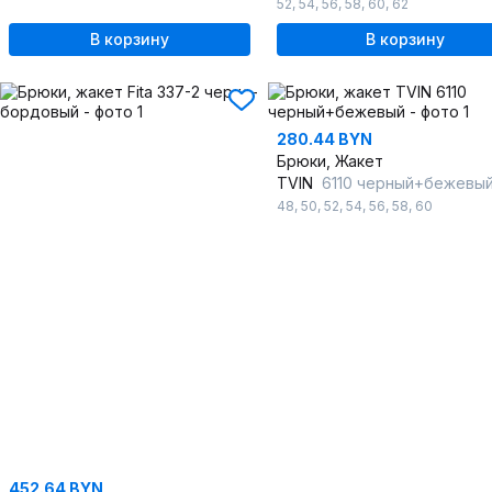
52
,
54
,
56
,
58
,
60
,
62
В корзину
В корзину
280.44 BYN
Брюки, Жакет
TVIN
6110 черный+бежевы
48
,
50
,
52
,
54
,
56
,
58
,
60
452.64 BYN