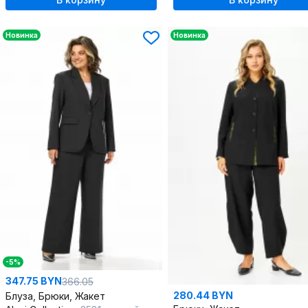
Новинка
Новинка
-5%
347.75 BYN
366.05
280.44 BYN
Блуза, Брюки, Жакет