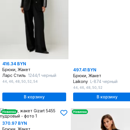
416.34 BYN
Брюки, Жакет
497.41 BYN
Ларс Стиль
1244/1 черный
Брюки, Жакет
Laikony
L-874 черный
44
,
46
,
48
,
50
,
52
,
54
44
,
46
,
48
,
50
,
52
В корзину
В корзину
Новинка
Новинка
370.97 BYN
Брюки, Жакет