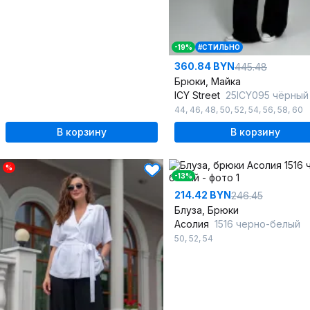
-19%
#СТИЛЬНО
360.84 BYN
445.48
Брюки, Майка
ICY Street
25ICY095 чёрный
44
,
46
,
48
,
50
,
52
,
54
,
56
,
58
,
60
В корзину
В корзину
%
-13%
214.42 BYN
246.45
Блуза, Брюки
Асолия
1516 черно-белый
50
,
52
,
54