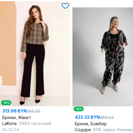
-14%
-10%
313.98 BYN
365.09
422.32 BYN
Брюки, Жакет
469.24
LaKona
11480 песочный
Брюки, Бомбер
Содари
808 черно-бежев
50
,
52
,
54