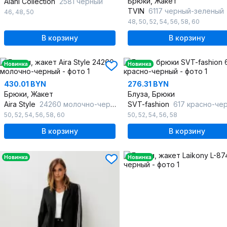
Брюки, Жакет
Alani Collection
2581 черный
TVIN
6117 черный-зеленый
46
,
48
,
50
48
,
50
,
52
,
54
,
56
,
58
,
60
В корзину
В корзину
Новинка
Новинка
430.01 BYN
276.31 BYN
Брюки, Жакет
Блуза, Брюки
Aira Style
24260 молочно-черный
SVT-fashion
617 красно-че
50
,
52
,
54
,
56
,
58
,
60
50
,
52
,
54
,
56
,
58
В корзину
В корзину
Новинка
Новинка