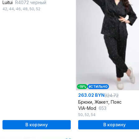
Luitui
R4072 черный
42
,
44
,
46
,
48
,
50
,
52
-19%
#СТИЛЬНО
263.02 BYN
324.72
Брюки, Жакет, Пояс
VIA-Mod
653
50
,
52
,
54
В корзину
В корзину