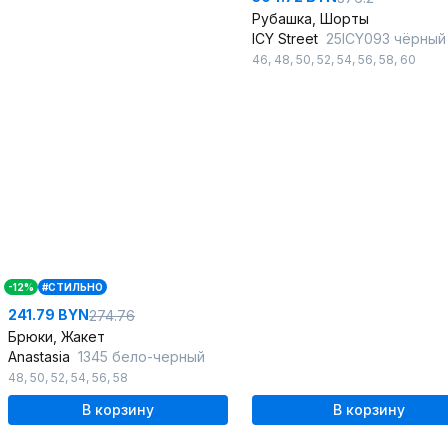
Рубашка, Шорты
ICY Street
25ICY093 чёрный
46
,
48
,
50
,
52
,
54
,
56
,
58
,
60
-12%
#СТИЛЬНО
241.79 BYN
274.76
Брюки, Жакет
Anastasia
1345 бело-черный
48
,
50
,
52
,
54
,
56
,
58
В корзину
В корзину