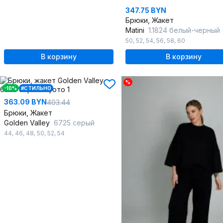
347.75 BYN
Брюки, Жакет
Matini
1.1824 белый-черный
50
,
52
,
54
,
56
,
58
,
60
В корзину
В корзину
%
-10%
#СТИЛЬНО
363.09 BYN
403.44
Брюки, Жакет
Golden Valley
6725 серый
44
,
46
,
48
,
50
,
52
,
54