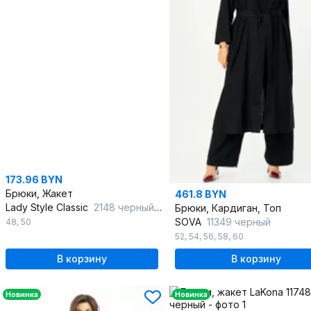
173.96 BYN
Брюки, Жакет
461.8 BYN
Lady Style Classic
2148 черный_с_серым
Брюки, Кардиган, Топ
SOVA
11349 черный
48
,
50
52
,
54
,
56
,
58
,
60
В корзину
В корзину
Новинка
Новинка