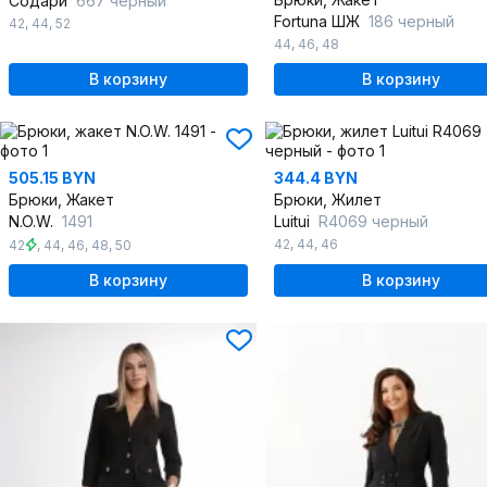
Содари
667 черный
Fortuna ШЖ
186 черный
42
,
44
,
52
44
,
46
,
48
В корзину
В корзину
505.15 BYN
344.4 BYN
Брюки, Жакет
Брюки, Жилет
N.O.W.
1491
Luitui
R4069 черный
42
,
44
,
46
42
,
44
,
46
,
48
,
50
В корзину
В корзину