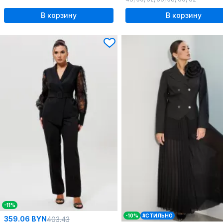
В корзину
В корзину
-11%
-10%
#СТИЛЬНО
359.06 BYN
403.43