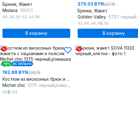
379.03 BYN
Брюки, Жакет
421.15
Mislana
1207/1
Брюки, Жакет
Golden Valley
6727 черный
46
,
48
,
50
,
52
,
54
,
56
42
,
44
,
46
,
48
,
50
В корзину
В корзину
%
%
-19%
#СТИЛЬНО
192.88 BYN
238.13
Костюм из вискозных брюк и жакета с лацканами и поясом
Michel chic
1375 черный,ромашка
62
,
64