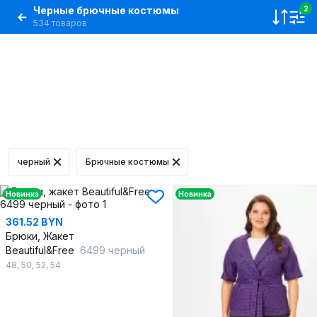
Черные брючные костюмы
2
534 товаров
черный
Брючные костюмы
Новинка
Новинка
361.52 BYN
Брюки, Жакет
Beautiful&Free
6499 черный
48
,
50
,
52
,
54