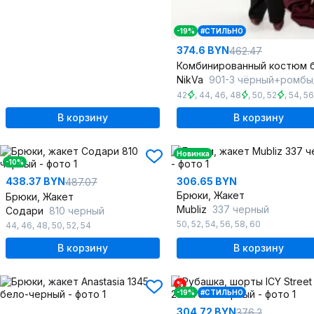
-19%
#СТИЛЬНО
374.6 BYN
462.47
NikVa
901-3 чёрный+ромбы_
42
,
44
,
46
,
48
,
50
,
52
,
54
,
56
В корзину
В корзину
Новинка
-10%
438.37 BYN
306.65 BYN
487.07
Брюки, Жакет
Брюки, Жакет
Mubliz
337 черный
Содари
810 черный
50
,
52
,
54
,
56
,
58
,
60
44
,
46
,
48
,
50
,
52
,
54
В корзину
В корзину
%
-19%
#СТИЛЬНО
304.72 BYN
376.2