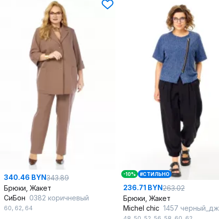
-10%
#СТИЛЬНО
340.46 BYN
343.89
236.71 BYN
Брюки, Жакет
263.02
СиБон
0382 коричневый
Брюки, Жакет
Michel chic
1457 черный_дж
60
,
62
,
64
48
,
50
,
52
,
56
,
58
,
60
,
62