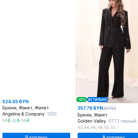
-10%
#СТИЛЬНО
524.65 BYN
Брюки, Жакет, Жилет
357.78 BYN
397.53
Angelina & Сompany
1300
Брюки, Жакет
50
,
52
,
56
Golden Valley
6773 черный
42
,
44
,
46
,
48
,
50
,
52
В корзину
В корзину