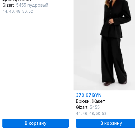
Gizart
5455 пудровый
44
,
46
,
48
,
50
,
52
370.97 BYN
Брюки, Жакет
Gizart
5455
44
,
46
,
48
,
50
,
52
В корзину
В корзину