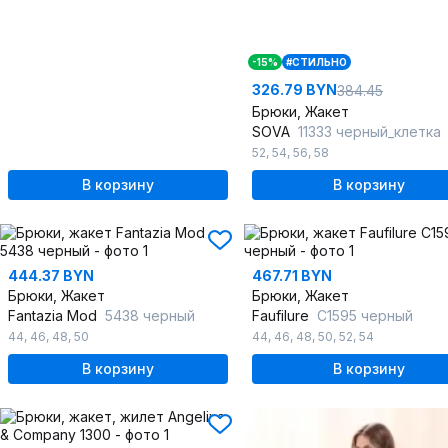
-15%
#СТИЛЬНО
326.79 BYN
384.45
Брюки, Жакет
SOVA
11333 черный_клетка
52
,
54
,
56
,
58
В корзину
В корзину
444.37 BYN
467.71 BYN
Брюки, Жакет
Брюки, Жакет
Fantazia Mod
5438 черный
Faufilure
C1595 черный
44
,
46
,
48
,
50
44
,
46
,
48
,
50
,
52
,
54
В корзину
В корзину