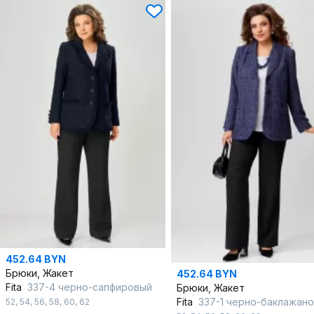
452.64 BYN
Брюки, Жакет
452.64 BYN
Fita
337-4 черно-сапфировый
Брюки, Жакет
Fita
337-1 черно-баклажан
52
,
54
,
56
,
58
,
60
,
62