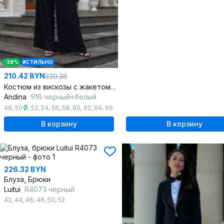
-38%
#СТИЛЬНО
210.42 BYN
339.38
Костюм из вискозы с жакетом-кимано и свободными брюками
Andina
916 черный+белый
48
,
50
,
52
,
54
,
56
,
58
,
60
,
62
,
64
,
66
В корзину
В корзину
226.32 BYN
Блуза, Брюки
Luitui
R4073 черный
42
,
44
,
46
,
48
,
50
,
52