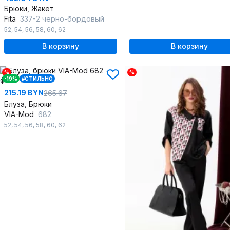
Брюки, Жакет
Fita
337-2 черно-бордовый
52
,
54
,
56
,
58
,
60
,
62
В корзину
В корзину
%
%
-19%
#СТИЛЬНО
215.19 BYN
265.67
Блуза, Брюки
VIA-Mod
682
52
,
54
,
56
,
58
,
60
,
62