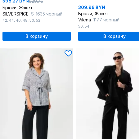
598.27 BYN
629.75
309.96 BYN
Брюки, Жакет
Брюки, Жакет
SILVERSPICE
S-1635 черный
Vilena
1177 черный
42
,
44
,
46
,
48
,
50
,
52
50
,
54
В корзину
В корзину