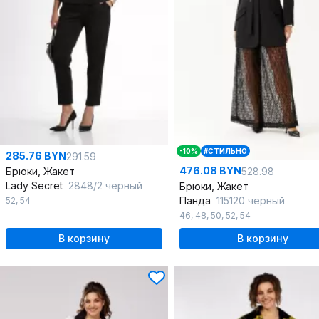
-10%
#СТИЛЬНО
285.76 BYN
291.59
476.08 BYN
Брюки, Жакет
528.98
Lady Secret
2848/2 черный
Брюки, Жакет
Панда
115120 черный
52
,
54
46
,
48
,
50
,
52
,
54
В корзину
В корзину