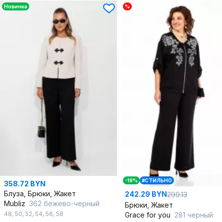
Новинка
%
-19%
#СТИЛЬНО
358.72 BYN
Блуза, Брюки, Жакет
242.29 BYN
299.13
Mubliz
362 бежево-черный
Брюки, Жакет
48
,
50
,
52
,
54
,
56
,
58
Grace for you
281 черный