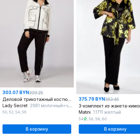
303.07 BYN
309.25
375.79 BYN
Деловой трикотажный костюм из бомбера и брюк
383.45
Lady Secret
2981 молочный+черный
Matini
1.1711 желтый
50
,
52
,
54
,
56
54
,
56
,
58
,
60
В корзину
В корзину