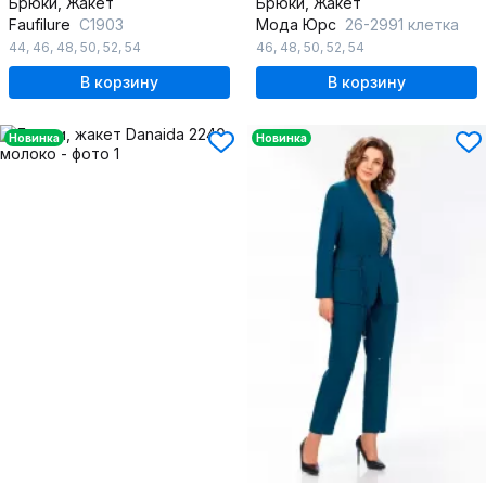
Брюки, Жакет
Брюки, Жакет
Faufilure
С1903
Мода Юрс
26-2991 клетка
44
,
46
,
48
,
50
,
52
,
54
46
,
48
,
50
,
52
,
54
В корзину
В корзину
Новинка
Новинка