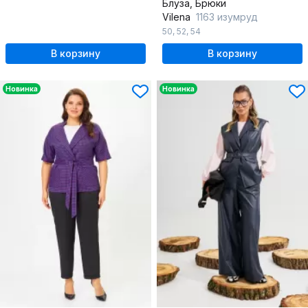
Блуза, Брюки
Vilena
1163 изумруд
50
,
52
,
54
В корзину
В корзину
Новинка
Новинка