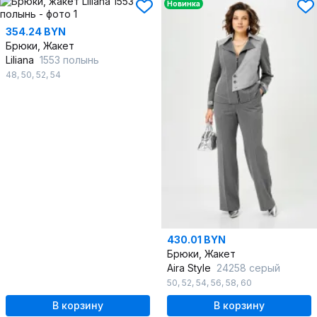
Новинка
354.24 BYN
Брюки, Жакет
Liliana
1553 полынь
48
,
50
,
52
,
54
430.01 BYN
Брюки, Жакет
Aira Style
24258 серый
50
,
52
,
54
,
56
,
58
,
60
В корзину
В корзину