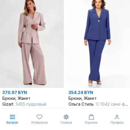
370.97 BYN
354.24 BYN
Брюки, Жакет
Брюки, Жакет
Gizart
5455 пудровый
Ольга Стиль
С-1042 сине-фиолетовый
44
,
46
,
48
,
50
,
52
50
,
52
,
54
В корзину
В корзину
Каталог
Избранное
Главная
Корзина
Профиль