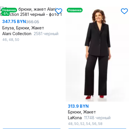
Новинка
Новинка
-5%
347.75 BYN
366.05
Блуза, Брюки, Жакет
Alani Collection
2581 черный
46
,
48
,
50
313.9 BYN
Брюки, Жакет
LaKona
11748 черный
48
,
50
,
52
,
54
,
56
,
58