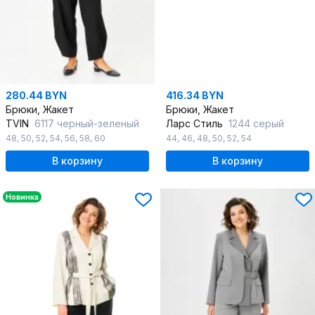
280.44 BYN
416.34 BYN
Брюки, Жакет
Брюки, Жакет
TVIN
6117 черный-зеленый
Ларс Стиль
1244 серый
48
,
50
,
52
,
54
,
56
,
58
,
60
44
,
46
,
48
,
50
,
52
,
54
В корзину
В корзину
Новинка