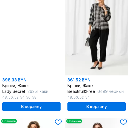
398.33 BYN
361.52 BYN
Брюки, Жакет
Брюки, Жакет
Lady Secret
26251 хаки
Beautiful&Free
6499 черный
48
,
50
,
52
,
54
,
56
,
58
48
,
50
,
52
,
54
В корзину
В корзину
Новинка
Новинка