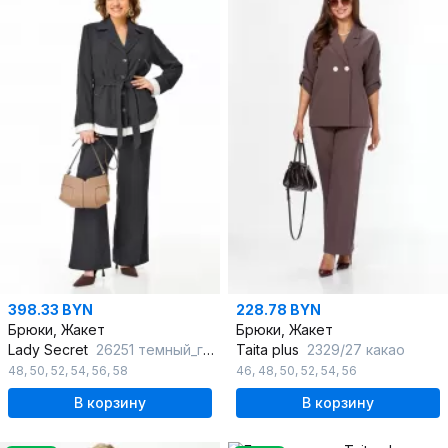
398.33 BYN
228.78 BYN
Брюки, Жакет
Брюки, Жакет
Lady Secret
26251 темный_графит
Taita plus
2329/27 какао
48
,
50
,
52
,
54
,
56
,
58
46
,
48
,
50
,
52
,
54
,
56
В корзину
В корзину