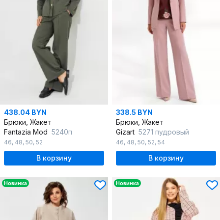
438.04 BYN
338.5 BYN
Брюки, Жакет
Брюки, Жакет
Fantazia Mod
5240п
Gizart
5271 пудровый
46
,
48
,
50
,
52
46
,
48
,
50
,
52
,
54
В корзину
В корзину
Новинка
Новинка