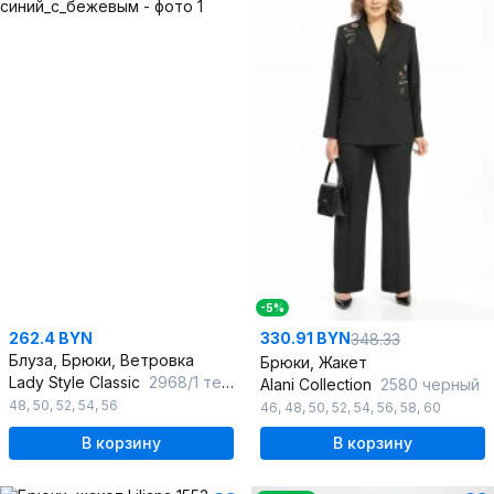
-5%
262.4 BYN
330.91 BYN
348.33
Блуза, Брюки, Ветровка
Брюки, Жакет
Lady Style Classic
2968/1 темно-синий_с_бежевым
Alani Collection
2580 черный
48
,
50
,
52
,
54
,
56
46
,
48
,
50
,
52
,
54
,
56
,
58
,
60
В корзину
В корзину