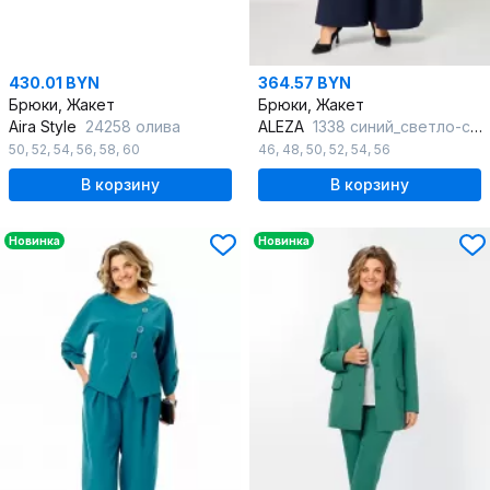
430.01 BYN
364.57 BYN
Брюки, Жакет
Брюки, Жакет
Aira Style
24258 олива
ALEZA
1338 синий_светло-серый
50
,
52
,
54
,
56
,
58
,
60
46
,
48
,
50
,
52
,
54
,
56
В корзину
В корзину
Новинка
Новинка