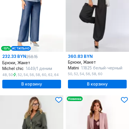
-10%
#СТИЛЬНО
232.33 BYN
360.83 BYN
258.15
Брюки, Жакет
Брюки, Жакет
Matini
1.1825 белый-черный
Michel chic
1449/1 деним
50
,
52
,
54
,
56
,
58
,
60
48
,
50
,
52
,
54
,
56
,
58
,
60
,
62
,
64
В корзину
В корзину
Новинка