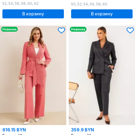
52
,
54
,
56
,
58
,
60
,
62
50
,
52
,
54
,
56
,
58
,
60
В корзину
В корзину
Новинка
Новинка
616.15 BYN
359.9 BYN