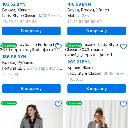
183.52 BYN
416.59 BYN
Брюки, Жакет
Блуза, Брюки, Жилет
Lady Style Classic
1403/10 черный_с_фиолетовым
Mubliz
335
48
,
50
,
52
,
54
,
56
,
58
50
,
52
,
54
,
56
,
58
,
60
В корзину
В корзину
Новинка
Новинка
186.96 BYN
202.21 BYN
Брюки, Рубашка
Брюки, Жакет
Fortuna ШЖ
2670 серо-голубой
Lady Style Classic
3043 темно-синий_с_серым
50
,
52
,
54
48
,
50
,
52
В корзину
В корзину
Новинка
Новинка