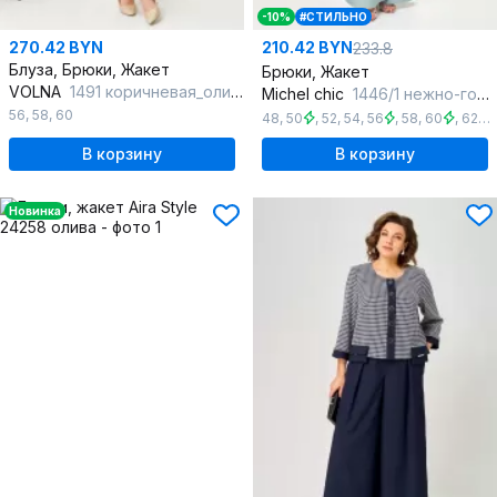
-10%
#СТИЛЬНО
270.42 BYN
210.42 BYN
233.8
Блуза, Брюки, Жакет
Брюки, Жакет
VOLNA
1491 коричневая_олива
Michel chic
1446/1 нежно-голубой
56
,
58
,
60
48
,
50
,
52
,
54
,
56
,
58
,
60
,
62
,
В корзину
В корзину
Новинка