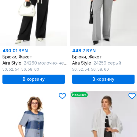
430.01 BYN
448.7 BYN
Брюки, Жакет
Брюки, Жакет
Aira Style
24260 молочно-черный
Aira Style
24259 серый
50
,
52
,
54
,
56
,
58
,
60
50
,
52
,
54
,
56
,
58
,
60
В корзину
В корзину
Новинка