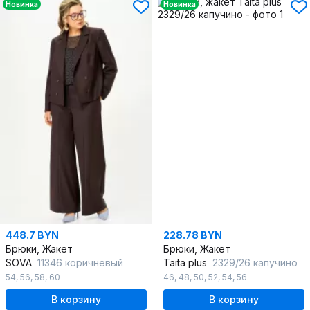
Новинка
Новинка
448.7 BYN
228.78 BYN
Брюки, Жакет
Брюки, Жакет
SOVA
11346 коричневый
Taita plus
2329/26 капучино
54
,
56
,
58
,
60
46
,
48
,
50
,
52
,
54
,
56
В корзину
В корзину