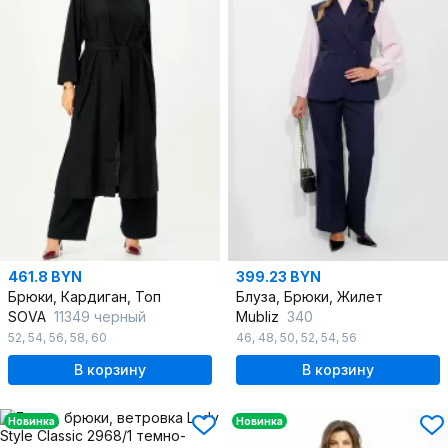
461.8 BYN
399.23 BYN
Брюки, Кардиган, Топ
Блуза, Брюки, Жилет
SOVA
11349 черный
Mubliz
340
52
,
54
,
56
,
58
,
60
46
,
48
,
50
,
52
,
54
,
56
В корзину
В корзину
Новинка
Новинка