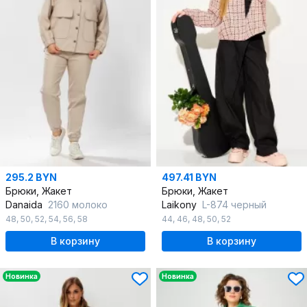
295.2 BYN
497.41 BYN
Брюки, Жакет
Брюки, Жакет
Danaida
2160 молоко
Laikony
L-874 черный
48
,
50
,
52
,
54
,
56
,
58
44
,
46
,
48
,
50
,
52
В корзину
В корзину
Новинка
Новинка