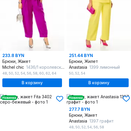
233.8 BYN
251.44 BYN
Брюки, Жакет
Брюки, Жилет
Michel chic
1436/1 королевский_пурпур
Anastasia
1399 лимонный
48
,
50
,
52
,
54
,
56
,
58
,
60
,
62
,
64
50
,
52
,
54
В корзину
В корзину
Новинка
Новинка
277.7 BYN
Брюки, Жакет
Anastasia
1397 графит
48
,
50
,
52
,
54
,
56
,
58