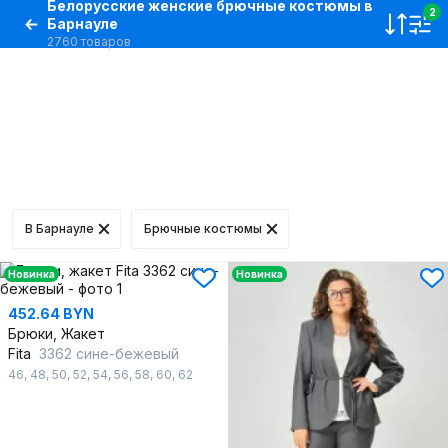
Белорусские женские брючные костюмы в
2
Барнауле
2760 товаров
В Барнауле
Брючные костюмы
Новинка
Новинка
452.64 BYN
Брюки, Жакет
Fita
3362 сине-бежевый
46
,
48
,
50
,
52
,
54
,
56
,
58
,
60
,
62