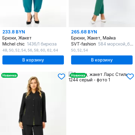
233.8 BYN
265.68 BYN
Брюки, Жакет
Брюки, Жакет, Майка
Michel chic
1436/1 бирюза
SVT-fashion
584 морской_бриз
48
,
50
,
52
,
54
,
56
,
58
,
60
,
62
,
64
50
,
52
,
54
В корзину
В корзину
Новинка
Новинка