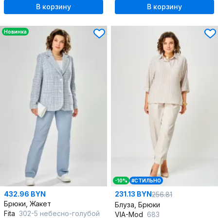
В корзину
В корзину
Новинка
-10%
#СТИЛЬНО
432.96 BYN
231.13 BYN
256.81
Брюки, Жакет
Блуза, Брюки
Fita
302-5 небесно-голубой
VIA-Mod
683