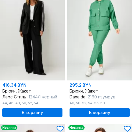
416.34 BYN
295.2 BYN
Брюки, Жакет
Брюки, Жакет
Ларс Стиль
1244/1 черный
Danaida
2160 изумруд
44
,
46
,
48
,
50
,
52
,
54
48
,
50
,
52
,
54
,
56
,
58
В корзину
В корзину
Новинка
Новинка