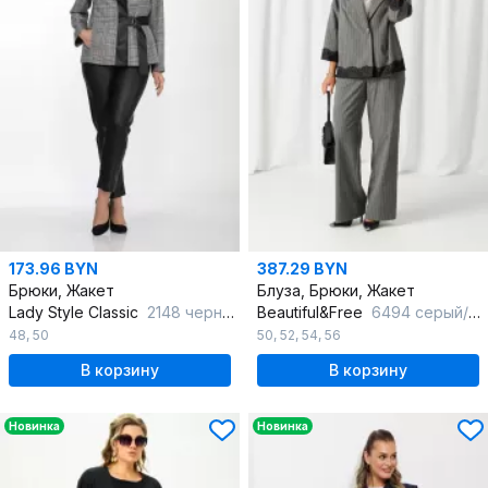
173.96 BYN
387.29 BYN
Брюки, Жакет
Блуза, Брюки, Жакет
Lady Style Classic
2148 черный_с_серым
Beautiful&Free
6494 серый/полоска
48
,
50
50
,
52
,
54
,
56
В корзину
В корзину
Новинка
Новинка