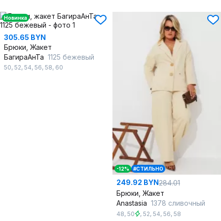
Новинка
305.65 BYN
Брюки, Жакет
БагираАнТа
1125 бежевый
50
,
52
,
54
,
56
,
58
,
60
-12%
#СТИЛЬНО
249.92 BYN
284.01
Брюки, Жакет
Anastasia
1378 сливочный
48
,
50
,
52
,
54
,
56
,
58