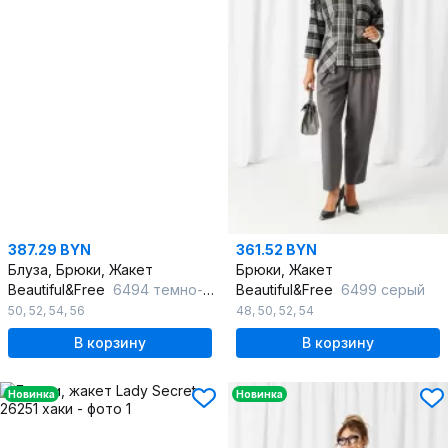
387.29 BYN
361.52 BYN
Блуза, Брюки, Жакет
Брюки, Жакет
Beautiful&Free
6494 темно-серый/полоска
Beautiful&Free
6499 серый
50
,
52
,
54
,
56
48
,
50
,
52
,
54
В корзину
В корзину
Новинка
Новинка