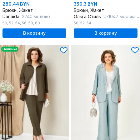
280.44 BYN
350.3 BYN
Брюки, Жакет
Брюки, Жакет
Danaida
2240 молоко
Ольга Стиль
С-1047 морская-волна
50
,
52
,
54
,
56
,
58
,
60
50
,
52
,
54
В корзину
В корзину
Новинка