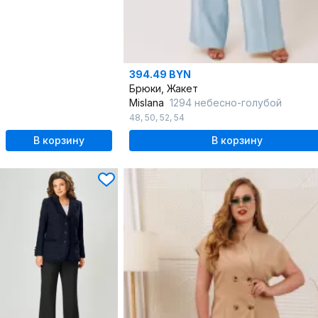
394.49 BYN
Брюки, Жакет
Mislana
1294 небесно-голубой
48
,
50
,
52
,
54
В корзину
В корзину