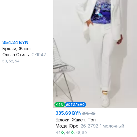
354.24 BYN
Брюки, Жакет
Ольга Стиль
С-1042 сине-фиолетовый
50
,
52
,
54
-14%
#СТИЛЬНО
335.69 BYN
390.33
Брюки, Жакет, Топ
Мода Юрс
26-2792-1 молочный
44
,
46
,
48
,
50