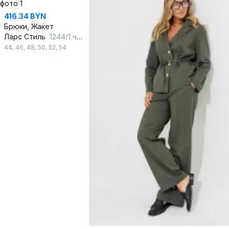
416.34 BYN
Брюки, Жакет
Ларс Стиль
1244/1 черный
44
,
46
,
48
,
50
,
52
,
54