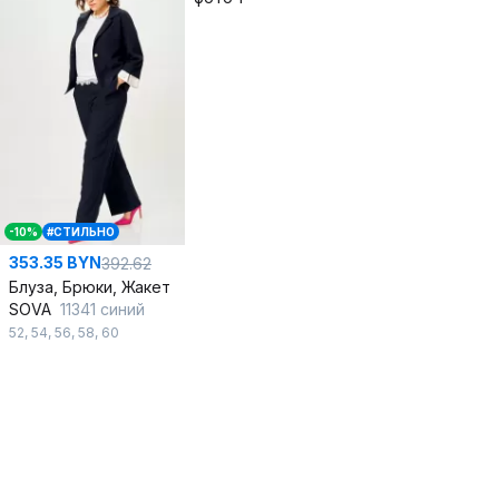
-10%
#СТИЛЬНО
353.35 BYN
392.62
Блуза, Брюки, Жакет
SOVA
11341 синий
52
,
54
,
56
,
58
,
60