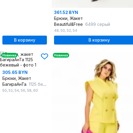
361.52 BYN
Брюки, Жакет
Beautiful&Free
6499 серый
48
,
50
,
52
,
54
В корзину
В корзину
Новинка
Новинка
305.65 BYN
Брюки, Жакет
БагираАнТа
1125 бежевый
50
,
52
,
54
,
56
,
58
,
60