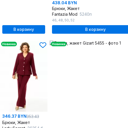
438.04 BYN
Брюки, Жакет
Fantazia Mod
5240п
46
,
48
,
50
,
52
В корзину
В корзину
Новинка
Новинка
346.37 BYN
353.43
Брюки, Жакет