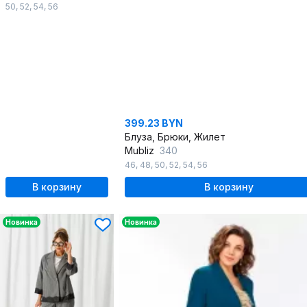
50
,
52
,
54
,
56
399.23 BYN
Блуза, Брюки, Жилет
Mubliz
340
46
,
48
,
50
,
52
,
54
,
56
В корзину
В корзину
Новинка
Новинка