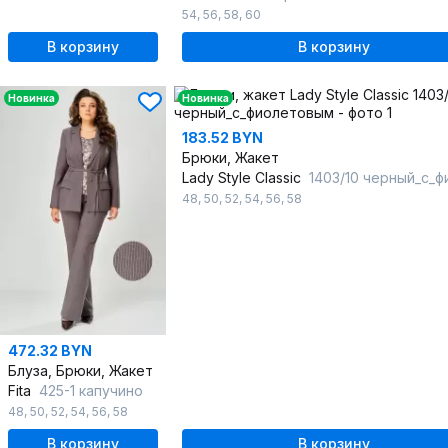
54
,
56
,
58
,
60
В корзину
В корзину
Новинка
Новинка
183.52 BYN
Брюки, Жакет
Lady Style Classic
1403/10 черный_с_фиоле
48
,
50
,
52
,
54
,
56
,
58
472.32 BYN
Блуза, Брюки, Жакет
Fita
425-1 капучино
48
,
50
,
52
,
54
,
56
,
58
В корзину
В корзину