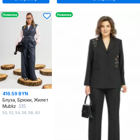
Новинка
Новинка
416.59 BYN
Блуза, Брюки, Жилет
Mubliz
335
50
,
52
,
54
,
56
,
58
,
60