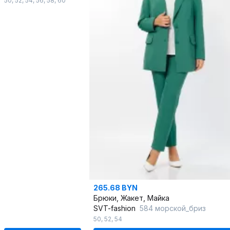
50
,
52
,
54
,
56
,
58
,
60
265.68 BYN
Брюки, Жакет, Майка
SVT-fashion
584 морской_бриз
50
,
52
,
54