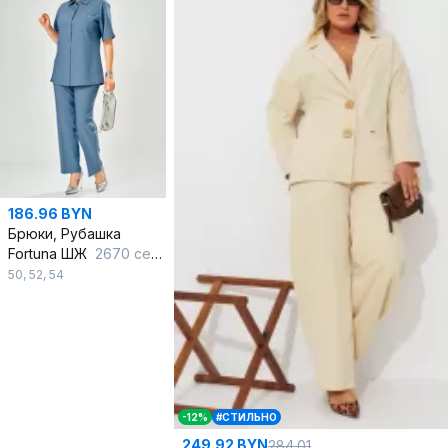
186.96 BYN
Брюки, Рубашка
Fortuna ШЖ
2670 серо-голубой
50
,
52
,
54
-12%
#СТИЛЬНО
249.92 BYN
284.01