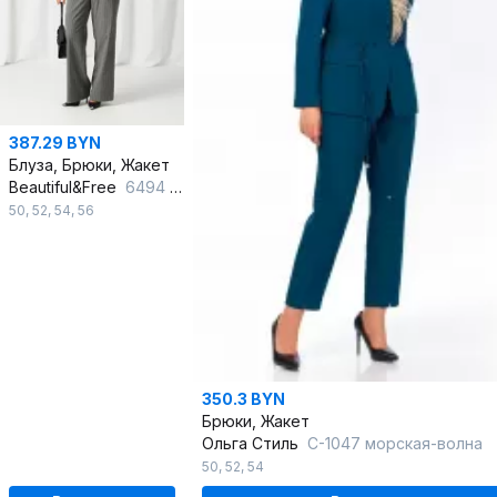
387.29 BYN
Блуза, Брюки, Жакет
Beautiful&Free
6494 серый/полоска
50
,
52
,
54
,
56
350.3 BYN
Брюки, Жакет
Ольга Стиль
С-1047 морская-волна
50
,
52
,
54