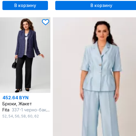
В корзину
В корзину
452.64 BYN
Брюки, Жакет
Fita
337-1 черно-баклажановый
52
,
54
,
56
,
58
,
60
,
62