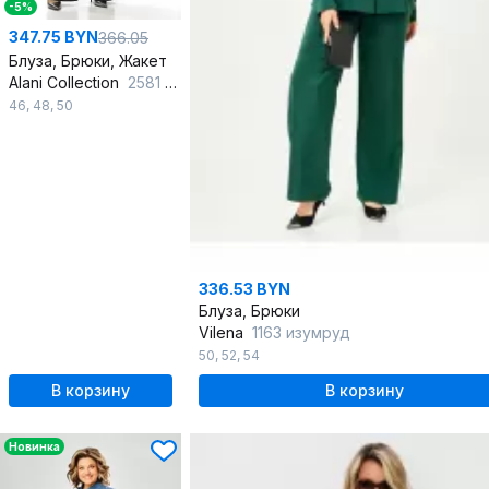
-5%
347.75 BYN
366.05
Блуза, Брюки, Жакет
Alani Collection
2581 черный
46
,
48
,
50
336.53 BYN
Блуза, Брюки
Vilena
1163 изумруд
50
,
52
,
54
В корзину
В корзину
Новинка