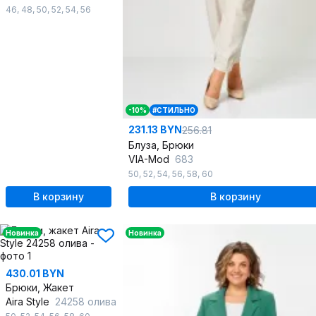
46
,
48
,
50
,
52
,
54
,
56
-10%
#СТИЛЬНО
231.13 BYN
256.81
Блуза, Брюки
VIA-Mod
683
50
,
52
,
54
,
56
,
58
,
60
В корзину
В корзину
Новинка
Новинка
430.01 BYN
Брюки, Жакет
Aira Style
24258 олива