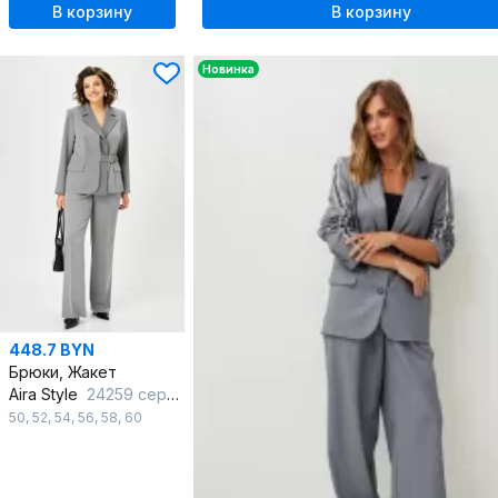
В корзину
В корзину
Новинка
448.7 BYN
Брюки, Жакет
Aira Style
24259 серый
50
,
52
,
54
,
56
,
58
,
60