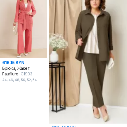
616.15 BYN
Брюки, Жакет
Faufilure
С1903
44
,
46
,
48
,
50
,
52
,
54