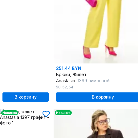
251.44 BYN
Брюки, Жилет
Anastasia
1399 лимонный
50
,
52
,
54
В корзину
В корзину
Новинка
Новинка