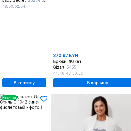
Lady Secret
26254 бордовый
48
,
50
,
52
,
54
370.97 BYN
Брюки, Жакет
Gizart
5455
44
,
46
,
48
,
50
,
52
В корзину
В корзину
Новинка