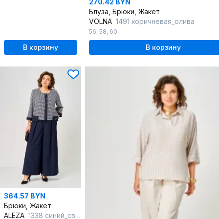
270.42 BYN
Блуза, Брюки, Жакет
VOLNA
1491 коричневая_олива
56
,
58
,
60
В корзину
В корзину
364.57 BYN
Брюки, Жакет
ALEZA
1338 синий_светло-серый