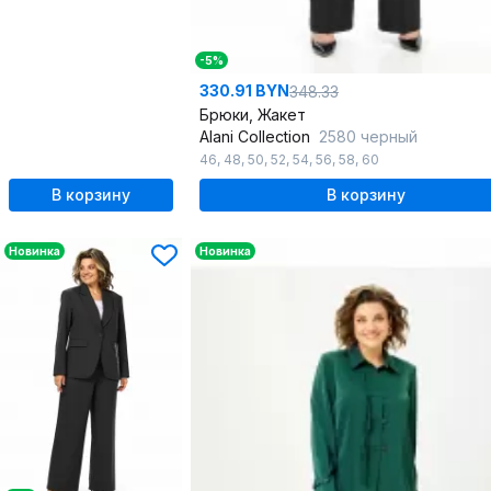
-5%
330.91 BYN
348.33
Брюки, Жакет
Alani Collection
2580 черный
46
,
48
,
50
,
52
,
54
,
56
,
58
,
60
В корзину
В корзину
Новинка
Новинка