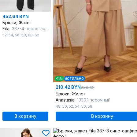
452.64 BYN
Брюки, Жакет
Fita
337-4 черно-сапфировый
52
,
54
,
56
,
58
,
60
,
62
-11%
#СТИЛЬНО
210.42 BYN
236.42
Брюки, Жилет
Anastasia
1330.1 песочный
48
,
50
,
52
,
54
,
56
,
58
В корзину
В корзину