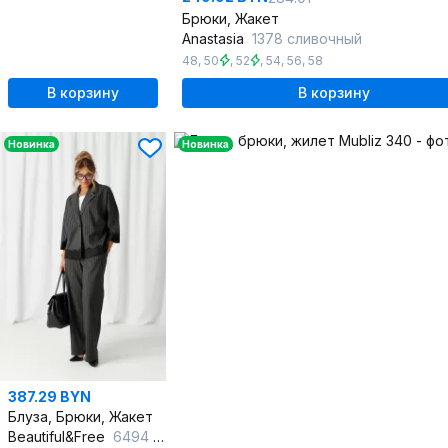
Брюки, Жакет
Anastasia
1378 сливочный
48
,
50
,
52
,
54
,
56
,
58
В корзину
В корзину
Новинка
Новинка
387.29 BYN
Блуза, Брюки, Жакет
Beautiful&Free
6494 темно-серый/полоска