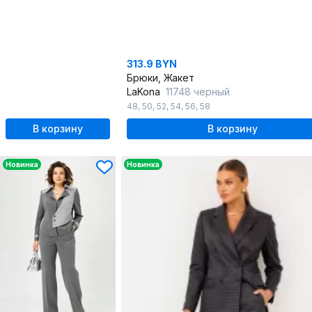
313.9 BYN
Брюки, Жакет
LaKona
11748 черный
48
,
50
,
52
,
54
,
56
,
58
В корзину
В корзину
Новинка
Новинка