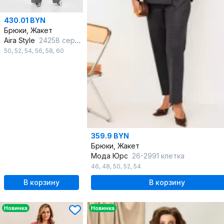
430.01 BYN
Брюки, Жакет
Aira Style
24258 серый
50
,
52
,
54
,
56
,
58
,
60
359.9 BYN
Брюки, Жакет
Мода Юрс
26-2991 клетка
46
,
48
,
50
,
52
,
54
В корзину
В корзину
Новинка
Новинка