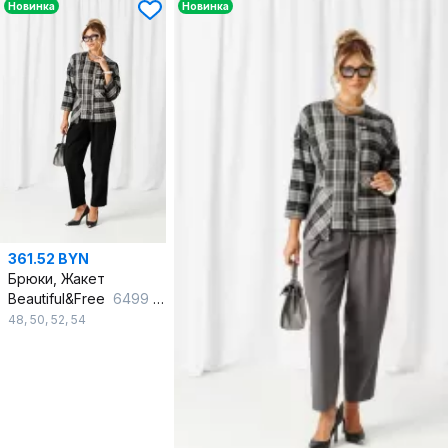
Новинка
Новинка
361.52 BYN
Брюки, Жакет
Beautiful&Free
6499 черный
48
,
50
,
52
,
54