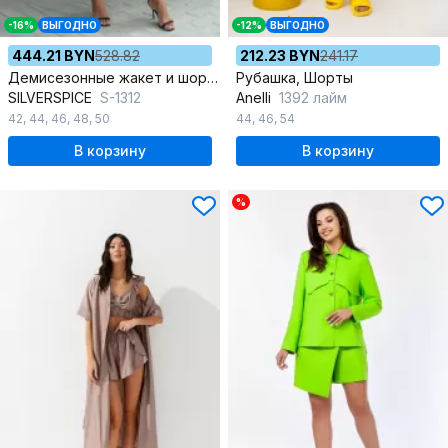
-16%
ВЫГОДНО
-12%
ВЫГОДНО
444.21 BYN
528.82
212.23 BYN
241.17
Демисезонные жакет и шорты в стиле на каждый день из текстиля
Рубашка, Шорты
SILVERSPICE
S-1312
Anelli
1392 лайм
42
,
44
,
46
,
48
,
50
44
,
46
,
54
В корзину
В корзину
%