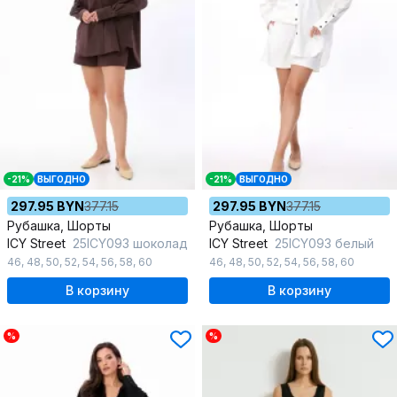
-21%
ВЫГОДНО
-21%
ВЫГОДНО
297.95 BYN
377.15
297.95 BYN
377.15
Рубашка, Шорты
Рубашка, Шорты
ICY Street
25ICY093 шоколад
ICY Street
25ICY093 белый
46
,
48
,
50
,
52
,
54
,
56
,
58
,
60
46
,
48
,
50
,
52
,
54
,
56
,
58
,
60
В корзину
В корзину
%
%