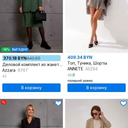
-16%
ВЫГОДНО
409.34 BYN
370.18 BYN
440.69
Топ, Туника, Шорты
Деловой комплект из жакета, жилета и брюк-бермуд
ANNETE
A5294
Azzara
976Т
46
42
последний размер
В корзину
В корзину
%