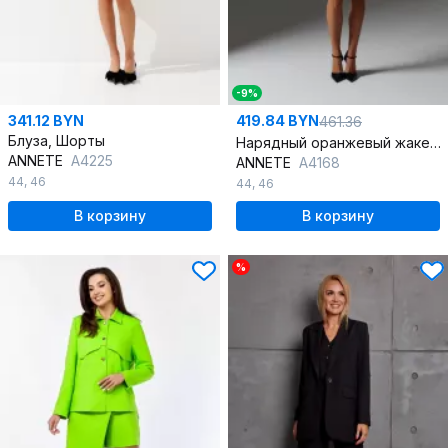
-9%
341.12 BYN
419.84 BYN
461.36
Блуза, Шорты
Нарядный оранжевый жакет с шортами из текстиля
ANNETE
A4225
ANNETE
A4168
44
,
46
44
,
46
В корзину
В корзину
%