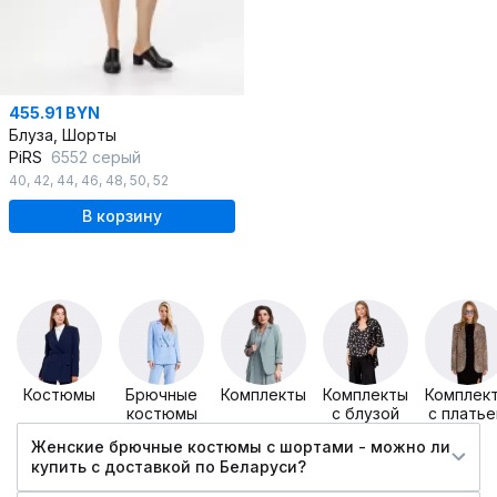
455.91 BYN
Блуза, Шорты
PiRS
6552 серый
40
,
42
,
44
,
46
,
48
,
50
,
52
В корзину
Костюмы
Брючные
Комплекты
Комплекты
Комплек
костюмы
с блузой
с плать
Женские брючные костюмы с шортами - можно ли
купить c доставкой по Беларуси?