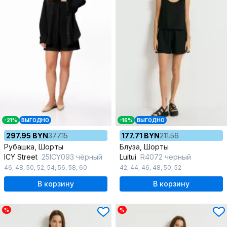
-21%
ВЫГОДНО
-16%
ВЫГОДНО
297.95 BYN
377.15
177.71 BYN
211.56
Рубашка, Шорты
Блуза, Шорты
ICY Street
25ICY093 чёрный
Luitui
R4072 черный
46
,
48
,
50
,
52
,
54
,
56
,
58
,
60
42
,
44
,
46
,
48
,
50
,
52
В корзину
В корзину
%
%