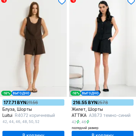
%
%
-16%
ВЫГОДНО
-16%
ВЫГОДНО
177.71 BYN
211.56
216.55 BYN
257.8
Блуза, Шорты
Жилет, Шорты
Luitui
R4072 коричневый
ATTIKA
А3873 темно-синий
42
,
44
,
46
,
48
,
50
,
52
42
,
46
последний размер
В корзину
В корзину