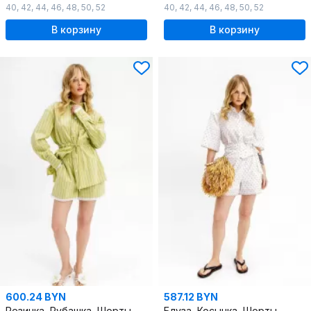
40
,
42
,
44
,
46
,
48
,
50
,
52
40
,
42
,
44
,
46
,
48
,
50
,
52
В корзину
В корзину
600.24 BYN
587.12 BYN
Резинка, Рубашка, Шорты
Блуза, Косынка, Шорты