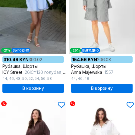
-21%
ВЫГОДНО
-25%
ВЫГОДНО
310.49 BYN
393.02
154.56 BYN
206.08
Рубашка, Шорты
Рубашка, Шорты
ICY Street
26ICY130 голубая_полоска
Anna Majewska
1557
44
,
46
,
48
,
50
,
52
,
54
,
56
,
58
44
,
46
,
48
В корзину
В корзину
%
%