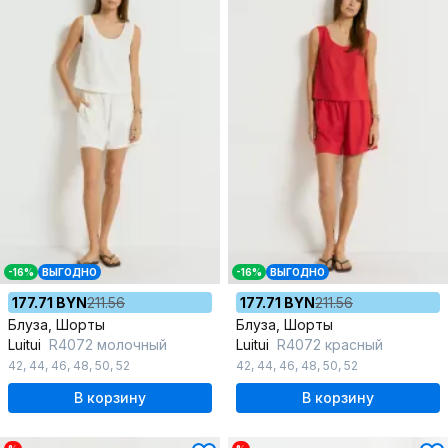
-16%
ВЫГОДНО
-16%
ВЫГОДНО
177.71 BYN
211.56
177.71 BYN
211.56
Блуза, Шорты
Блуза, Шорты
Luitui
R4072 молочный
Luitui
R4072 красный
42
,
44
,
46
,
48
,
50
,
52
42
,
44
,
46
,
48
,
50
,
52
В корзину
В корзину