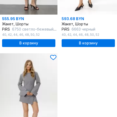
555.95 BYN
593.68 BYN
Жакет, Шорты
Жакет, Шорты
PiRS
6750 светло-бежевый_меланж
PiRS
6663 черный
40
,
42
,
44
,
46
,
48
,
50
,
52
40
,
42
,
44
,
46
,
48
,
50
,
52
В корзину
В корзину