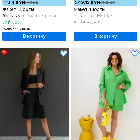
113.4 BYN
213.96
349.13 BYN
420.64
Жакет, Шорты
Жакет, Шорты
Almirastyle
350 бежевый
PUR PUR
11-306/7
42
,
44
,
46
,
48
50
,
52
последний размер
В корзину
В корзину
%