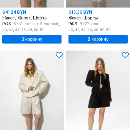
641.24 BYN
613.36 BYN
Жакет, Жилет, Шорты
Жакет, Шорты
PiRS
6751 светло-бежевый_меланж
PiRS
6722 хаки
40
,
42
,
44
,
46
,
48
,
50
,
52
40
,
42
,
44
,
46
,
48
,
50
,
52
В корзину
В корзину