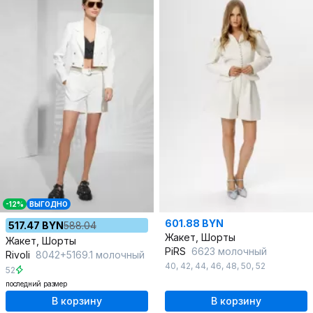
-12%
ВЫГОДНО
601.88 BYN
517.47 BYN
588.04
Жакет, Шорты
Жакет, Шорты
PiRS
6623 молочный
Rivoli
8042+5169.1 молочный
40
,
42
,
44
,
46
,
48
,
50
,
52
52
последний размер
В корзину
В корзину