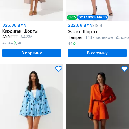
-30%
ОСТАЛОСЬ МАЛО
325.38 BYN
222.88 BYN
318.4
Кардиган, Шорты
Жакет, Шорты
ANNETE
A4235
Temper
Т147 зеленое_яблоко
42
,
44
,
46
46
В корзину
В корзину