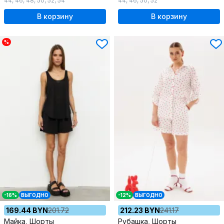
44
,
46
,
48
,
50
,
52
,
54
44
,
46
,
50
,
52
В корзину
В корзину
%
-16%
ВЫГОДНО
-12%
ВЫГОДНО
169.44 BYN
201.72
212.23 BYN
241.17
Майка, Шорты
Рубашка, Шорты