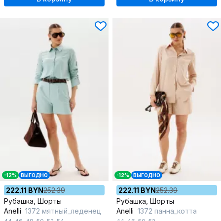
-12%
ВЫГОДНО
-12%
ВЫГОДНО
222.11 BYN
252.39
222.11 BYN
252.39
Рубашка, Шорты
Рубашка, Шорты
Anelli
1372 мятный_леденец
Anelli
1372 панна_котта