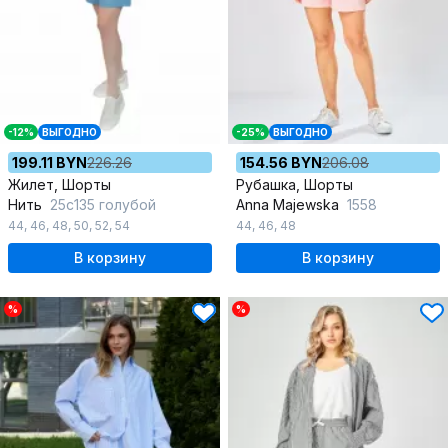
-12%
ВЫГОДНО
-25%
ВЫГОДНО
199.11 BYN
226.26
154.56 BYN
206.08
Жилет, Шорты
Рубашка, Шорты
Нить
25с135 голубой
Anna Majewska
1558
44
,
46
,
48
,
50
,
52
,
54
44
,
46
,
48
В корзину
В корзину
%
%