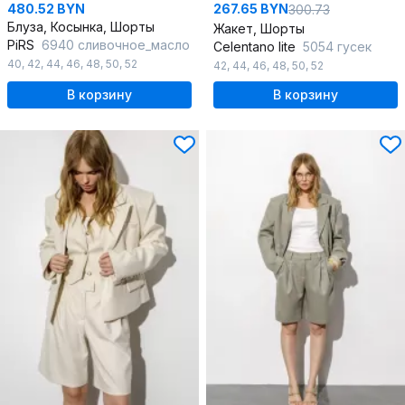
480.52 BYN
267.65 BYN
300.73
Блуза, Косынка, Шорты
Жакет, Шорты
PiRS
6940 сливочное_масло
Celentano lite
5054 гусек
40
,
42
,
44
,
46
,
48
,
50
,
52
42
,
44
,
46
,
48
,
50
,
52
В корзину
В корзину