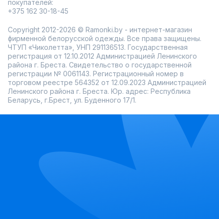
покупателей:
модели с поясом для акцента на талии;
однотонные и принтованные варианты.
+375 162 30-18-45
Широкий размерный ряд помогает подобрать
Copyright 2012-2026 © Ramonki.by - интернет-магазин
комфортную посадку. Примерка перед покупкой
позволяет оценить длину и удобство, а регулярные акции
фирменной белорусской одежды. Все права защищены.
дают возможность выбрать актуальный комплект на
ЧТУП «Чиколетта», УНП 291136513. Государственная
выгодных условиях.
регистрация от 12.10.2012 Администрацией Ленинского
района г. Бреста. Свидетельство о государственной
регистрации № 0061143. Регистрационный номер в
торговом реестре 564352 от 12.09.2023 Администрацией
Ленинского района г. Бреста. Юр. адрес: Республика
Беларусь, г.Брест, ул. Буденного 17/1.