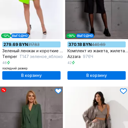
-12%
ВЫГОДНО
-16%
ВЫГОДНО
279.69 BYN
317.83
370.18 BYN
440.69
Зеленый ленжак и короткие шорты с отрезным поясом
Комплект из жакета, жилета и бенгальских брюк с лацканами
Temper
Т147 зеленое_яблоко
Azzara
976Ч
46
42
последний размер
В корзину
В корзину
%