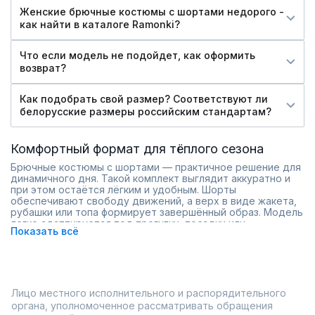
Женские брючные костюмы с шортами недорого -
как найти в каталоге Ramonki?
Что если модель не подойдет, как оформить
возврат?
Как подобрать свой размер? Соответствуют ли
белорусские размеры российским стандартам?
Комфортный формат для тёплого сезона
Брючные костюмы с шортами — практичное решение для
динамичного дня. Такой комплект выглядит аккуратно и
при этом остаётся лёгким и удобным. Шорты
обеспечивают свободу движений, а верх в виде жакета,
рубашки или топа формирует завершённый образ. Модель
легко адаптируется под прогулки, поездки или
Показать всё
неформальные встречи, особенно в тёплую погоду.
В каталоге Ramonki представлены варианты из лёгких
тканей и в актуальных оттенках. Комплекты отличаются
длиной шорт, кроем верха и декоративными деталями.
Среди востребованных решений:
Лицо местного исполнительного и распорядительного
свободные шорты с высокой посадкой;
органа, уполномоченное рассматривать обращения
комплекты с рубашками оверсайз;