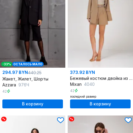
-33%
ОСТАЛОСЬ МАЛО
294.97 BYN
373.92 BYN
440.25
Бежевый костюм двойка из лёгкой ткани лето
Жакет, Жилет, Шорты
Mixan
4040
Azzara
976Ч
42
42
последний размер
В корзину
В корзину
%
%