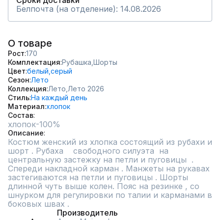
Сроки доставки
Белпочта (на отделение): 14.08.2026
О товаре
Рост
170
Комплектация
Рубашка,
Шорты
Цвет
белый,
серый
Сезон
Лето
Коллекция
Лето,
Лето 2026
Стиль
На каждый день
Материал
хлопок
Состав
хлопок-100%
Описание
Костюм женский из хлопка состоящий из рубахи и 
шорт . Рубаха    свободного силуэта  на 
центральную застежку на петли и пуговицы  . 
Спереди накладной карман . Манжеты на рукавах 
застегиваются на петли и пуговицы . Шорты 
длинной чуть выше колен. Пояс на резинке , со 
шнурком для регулировки по талии и карманами в 
боковых швах .
Производитель