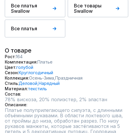
Все платья
Все товары
Swallow
Swallow
Все платья
О товаре
Рост
164
Комплектация
Платье
Цвет
голубой
Сезон
Круглогодичный
Коллекция
Осень-Зима,
Праздничная
Стиль
Деловой,
Нарядный
Материал
текстиль
Состав
78% вискоза, 20% полиэстер, 2% эластан
Описание
Платье полуприлегающего силуэта, с длинными 
объёмными рукавами. В области локтевого шва, 
от проймы до низа, обработан разрез. По низу 
рукавов манжеты, которые застёгиваются на 5 
петель и 5 декоративных пуговиц. Горловина 