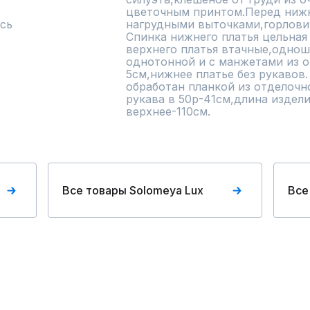
цветочным принтом.Перед нижне
сь
нагрудными выточками,горловин
Спинка нижнего платья цельная 
верхнего платья втачные,одношо
однотонной и с манжетами из о
5см,нижнее платье без рукавов. 
обработан планкой из отделочн
рукава в 50р-41см,длина издели
верхнее-110см.
Все товары Solomeya Lux
Все