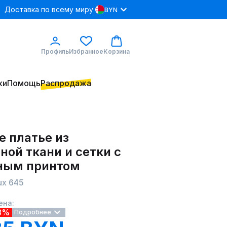
Доставка по всему миру
BYN
Профиль
Избранное
Корзина
ки
Помощь
Распродажа
е платье из
ой ткани и сетки с
ным принтом
ux 645
ена:
8%
Подробнее