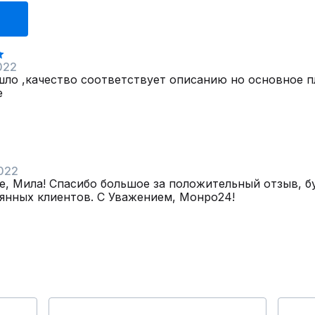
022
шло ,качество соответствует описанию но основное 
е
022
е, Мила! Спасибо большое за положительный отзыв, б
янных клиентов. С Уважением, Монро24!