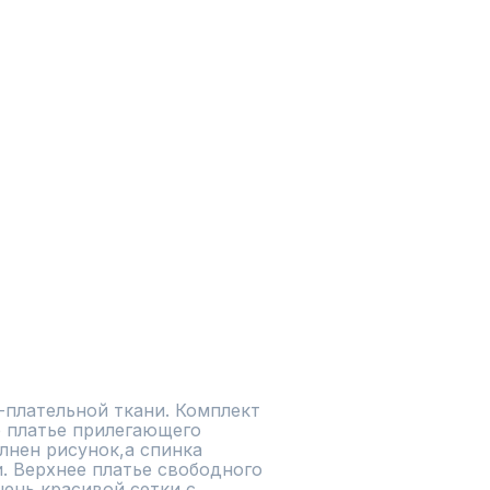
плательной ткани. Комплект 
 платье прилегающего 
лнен рисунок,а спинка 
. Верхнее платье свободного 
ень красивой сетки с 