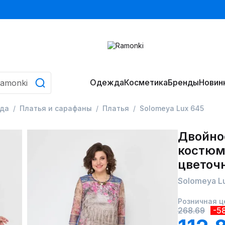
Одежда
Косметика
Бренды
Новин
да
Платья и сарафаны
Платья
Solomeya Lux 645
Двойно
костюмн
цветоч
Solomeya L
Розничная ц
268.69
-5