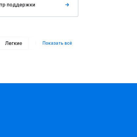
тр поддержки
Легкие
Нарядные
Деловой стиль
Вече
Показать всё