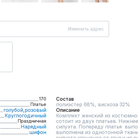
Изменить адрес
Состав
170
полиэстер 68%, вискоза 32%
Платье
голубой,
розовый
Описание
Круглогодичный
Комплект женский из костюмно-
сотоит из двух платьев. Нижнее
Праздничная
Нарядный
силуэта. Попереду платья  выпо
шифон
выполнена из однотонной ткани
силуэта,клешеное от груди из оч