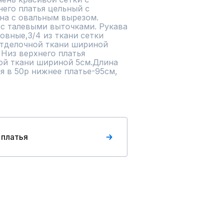
го платья цельный с 
а с овальным вырезом. 
с талевыми выточками. Рукава 
вные,3/4 из ткани сетки 
тделочной ткани шириной 
Низ верхнего платья 
ой ткани шириной 5см.Длина 
я в 50р нижнее платье-95см, 
 платья