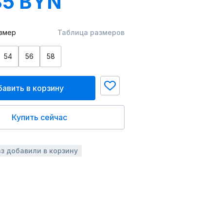
85 BYN
змер
Таблица размеров
54
56
58
авить в корзину
Купить сейчас
аз добавили в корзину