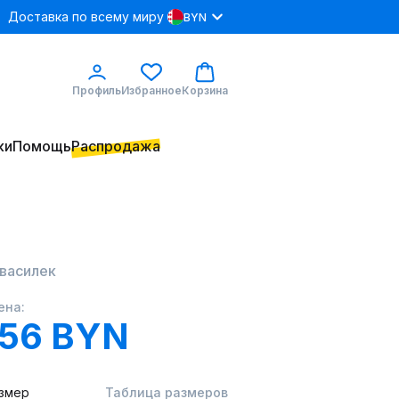
Доставка по всему миру
BYN
Профиль
Избранное
Корзина
ки
Помощь
Распродажа
 василек
ена:
.56 BYN
змер
Таблица размеров