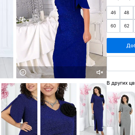
46
48
60
62
Доб
В других ц