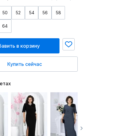
50
52
54
56
58
64
авить в корзину
Купить сейчас
ветах