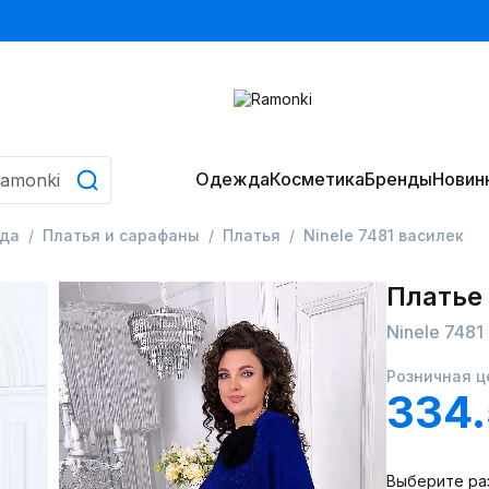
Одежда
Косметика
Бренды
Новин
да
Платья и сарафаны
Платья
Ninele 7481 василек
Платье
Ninele 7481
Розничная ц
334
Выберите ра