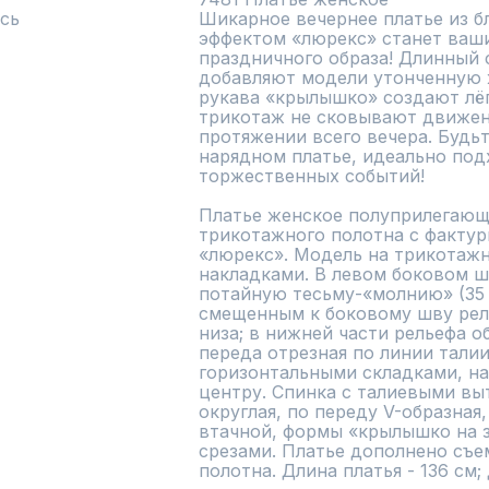
сь
Шикарное вечернее платье из бл
эффектом «люрекс» станет ваш
праздничного образа! Длинный с
добавляют модели утонченную ж
рукава «крылышко» создают лёг
трикотаж не сковывают движени
протяжении всего вечера. Будьт
нарядном платье, идеально под
торжественных событий! 

Платье женское полуприлегающе
трикотажного полотна с фактур
«люрекс». Модель на трикотажн
накладками. В левом боковом ш
потайную тесьму-«молнию» (35 с
смещенным к боковому шву рел
низа; в нижней части рельефа об
переда отрезная по линии талии
горизонтальными складками, на
центру. Спинка с талиевыми вы
округлая, по переду V-образная,
втачной, формы «крылышко на з
срезами. Платье дополнено съе
полотна. Длина платья - 136 см;