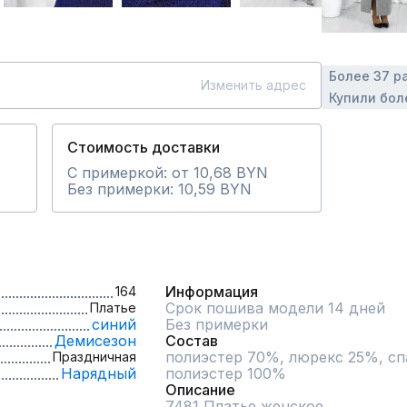
Более 37 р
Изменить адрес
Купили бол
Стоимость доставки
С примеркой: от 10,68 BYN
Без примерки: 10,59 BYN
Информация
164
Срок пошива модели 14 дней
Платье
синий
Без примерки
Демисезон
Состав
полиэстер 70%, люрекс 25%, спа
Праздничная
Нарядный
полиэстер 100%
Описание
7481 Платье женское 
