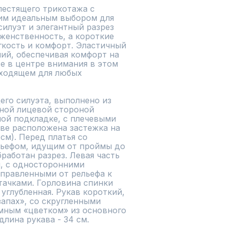
естящего трикотажа с 
им идеальным выбором для 
илуэт и элегантный разрез 
енственность, а короткие 
кость и комфорт. Эластичный 
й, обеспечивая комфорт на 
е в центре внимания в этом 
ходящем для любых 
го силуэта, выполнено из 
ной лицевой стороной 
ой подкладке, с плечевыми 
ве расположена застежка на 
м). Перед платья со 
ьефом, идущим от проймы до 
работан разрез. Левая часть 
, с односторонними 
правленными от рельефа к 
тачками. Горловина спинки 
 углубленная. Рукав короткий, 
апах», со скругленными 
мным «цветком» из основного 
 длина рукава - 34 см.