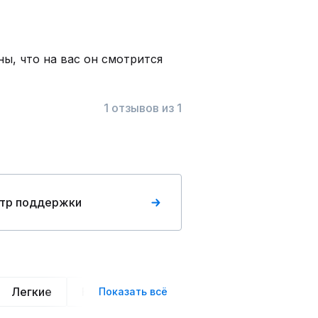
ны, что на вас он смотрится
1 отзывов из 1
тр поддержки
Легкие
Нарядные
Деловой стиль
Вече
Показать всё