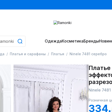
Одежда
Косметика
Бренды
Новин
да
Платья и сарафаны
Платья
Ninele 7481 серебро
Платье 
эффект
разрез
Ninele 7481
Розничная ц
334