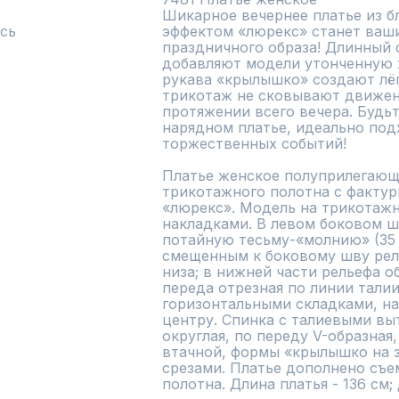
Шикарное вечернее платье из бл
сь
эффектом «люрекс» станет ваш
праздничного образа! Длинный с
добавляют модели утонченную ж
рукава «крылышко» создают лёг
трикотаж не сковывают движени
протяжении всего вечера. Будьт
нарядном платье, идеально под
торжественных событий! 

Платье женское полуприлегающе
трикотажного полотна с фактур
«люрекс». Модель на трикотажн
накладками. В левом боковом ш
потайную тесьму-«молнию» (35 с
смещенным к боковому шву рел
низа; в нижней части рельефа об
переда отрезная по линии талии
горизонтальными складками, на
центру. Спинка с талиевыми вы
округлая, по переду V-образная,
втачной, формы «крылышко на з
срезами. Платье дополнено съе
полотна. Длина платья - 136 см;