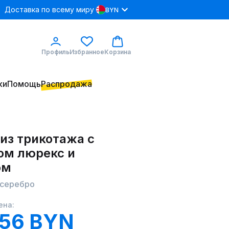
Доставка по всему миру
BYN
Профиль
Избранное
Корзина
ки
Помощь
Распродажа
из трикотажа с
ом люрекс и
ом
 серебро
ена:
.56 BYN