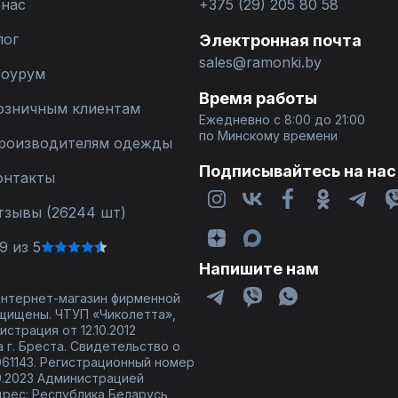
 нас
+375 (29) 205 80 58
лог
Электронная почта
sales@ramonki.by
оурум
Время работы
озничным клиентам
Ежедневно с 8:00 до 21:00
по Минскому времени
роизводителям одежды
Подписывайтесь на нас
онтакты
тзывы (26244 шт)
9 из 5
Напишите нам
 интернет-магазин фирменной
щищены. ЧТУП «Чиколетта»,
страция от 12.10.2012
 г. Бреста. Свидетельство о
61143. Регистрационный номер
9.2023 Администрацией
дрес: Республика Беларусь,