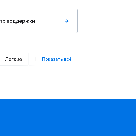
тр поддержки
Легкие
Нарядные
Деловой стиль
Вече
Показать всё