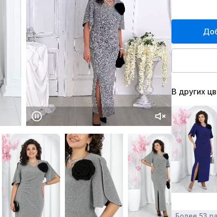
Доб
В других ц
Более 53 р