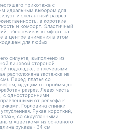
естящего трикотажа с 
им идеальным выбором для 
илуэт и элегантный разрез 
енственность, а короткие 
кость и комфорт. Эластичный 
й, обеспечивая комфорт на 
е в центре внимания в этом 
ходящем для любых 
го силуэта, выполнено из 
ной лицевой стороной 
ой подкладке, с плечевыми 
ве расположена застежка на 
м). Перед платья со 
ьефом, идущим от проймы до 
работан разрез. Левая часть 
, с односторонними 
правленными от рельефа к 
тачками. Горловина спинки 
 углубленная. Рукав короткий, 
апах», со скругленными 
мным «цветком» из основного 
 длина рукава - 34 см.