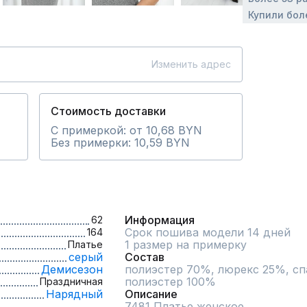
Купили бол
Изменить адрес
Стоимость доставки
С примеркой: от 10,68 BYN
Без примерки: 10,59 BYN
Информация
62
Срок пошива модели 14 дней
164
1 размер на примерку
Платье
серый
Состав
Демисезон
полиэстер 70%, люрекс 25%, спа
полиэстер 100%
Праздничная
Нарядный
Описание
7481 Платье женское 
