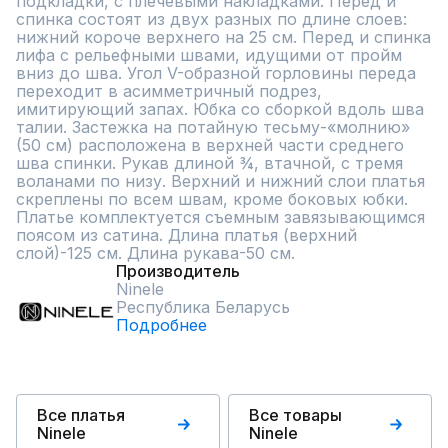
подкладки, с плечевыми накладками. Перед и 
спинка состоят из двух разных по длине слоев: 
нижний короче верхнего на 25 см. Перед и спинка 
лифа с рельефными швами, идущими от пройм 
вниз до шва. Угол V-образной горловины переда 
переходит в асимметричный подрез, 
имитирующий запах. Юбка со сборкой вдоль шва 
талии. Застежка на потайную тесьму-«молнию» 
(50 см) расположена в верхней части среднего 
шва спинки. Рукав длиной ¾, втачной, с тремя 
воланами по низу. Верхний и нижний слои платья 
скреплены по всем швам, кроме боковых юбки. 
Платье комплектуется съемным завязывающимся 
поясом из сатина. Длина платья (верхний 
слой)-125 см. Длина рукава-50 см.
Производитель
Ninele
Республика Беларусь
Подробнее
Все платья
Все товары
Ninele
Ninele