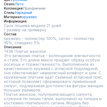
Сезон
Лето
Коллекция
Праздничная
Стиль
Нарядный
Материал
кружево
Информация
Срок пошива модели 21 дней
1 размер на примерку
Состав
кружево - полиэстер 100%, сатин - полиэстер 
95%, спандекс 5%
Описание
7436 Платье женское 

Это вечернее платье - воплощение элегантности 
и стиля. Его длина макси придает образу особую 
роскошь и торжественность. Выполненное из 
качественного кружева с атласной подкладкой, 
оно обеспечивает невероятный комфорт и шик. С 
кружевным платьем идет съемный атласный пояс, 
который позволяет сформировать правильный 
силуэт, подчеркивая достоинства фигуры женщин 
больших размеров.

Платье женское, полуприлегающего силуэта, 
отрезное по линии талии, выполнено из гипюра и 
костюмно-плательного сатина. Модель без 