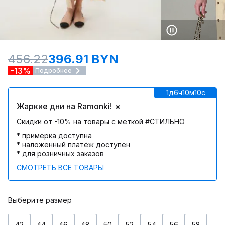
456.22
396.91 BYN
-13%
Подробнее
1д
6ч
10м
10c
Жаркие дни на Ramonki! ☀️
Скидки от -10% на товары с меткой #СТИЛЬНО
* примерка доступна
* наложенный платёж доступен
* для розничных заказов
СМОТРЕТЬ ВСЕ ТОВАРЫ
Выберите размер
42
44
46
48
50
52
54
56
58