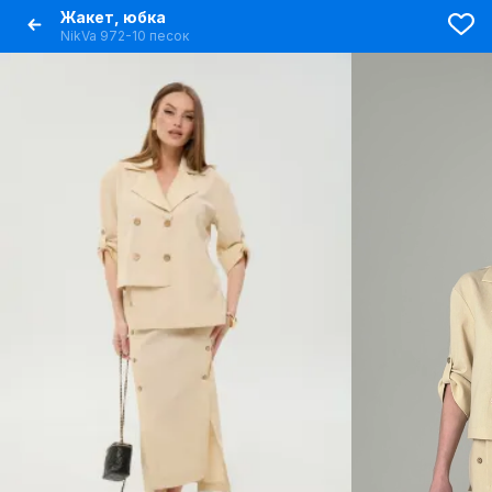
Жакет, юбка
NikVa 972-10 песок