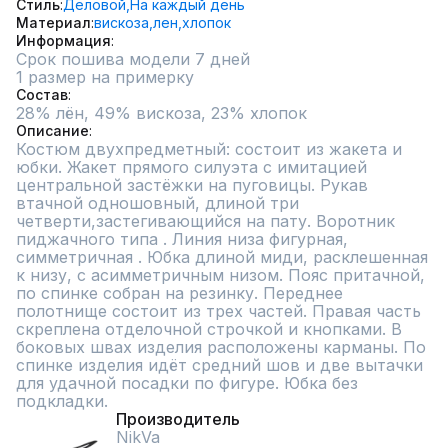
Стиль
Деловой,
На каждый день
Материал
вискоза,
лен,
хлопок
Информация
Срок пошива модели 7 дней
1 размер на примерку
Состав
28% лён, 49% вискоза, 23% хлопок
Описание
Костюм двухпредметный: состоит из жакета и 
юбки. Жакет прямого силуэта с имитацией 
центральной застёжки на пуговицы. Рукав 
втачной одношовный, длиной три 
четверти,застегивающийся на пату. Воротник 
пиджачного типа . Линия низа фигурная, 
симметричная . Юбка длиной миди, расклешенная 
к низу, с асимметричным низом. Пояс притачной, 
по спинке собран на резинку. Переднее 
полотнище состоит из трех частей. Правая часть 
скреплена отделочной строчкой и кнопками. В 
боковых швах изделия расположены карманы. По 
спинке изделия идёт средний шов и две вытачки 
для удачной посадки по фигуре. Юбка без 
подкладки.
Производитель
NikVa