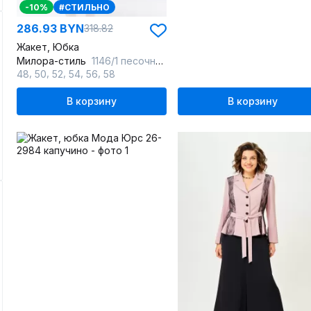
-10%
#СТИЛЬНО
286.93 BYN
318.82
Жакет, Юбка
Милора-стиль
1146/1 песочная_елочка
,
,
,
,
,
48
50
52
54
56
58
В корзину
В корзину