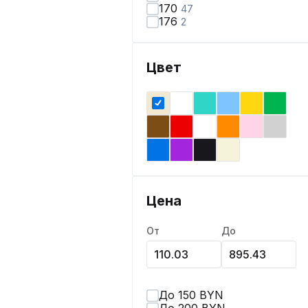
170
47
176
2
Цвет
Цена
От
До
До 150 BYN