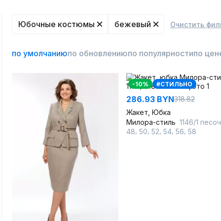
Юбочные костюмы
бежевый
Очистить фил
по умолчанию
по обновлению
по популярности
по цен
-10%
#СТИЛЬНО
286.93 BYN
318.82
Жакет, Юбка
Милора-стиль
1146/1 песочн
,
,
,
,
,
48
50
52
54
56
58