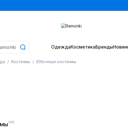
Одежда
Косметика
Бренды
Новин
да
Костюмы
Юбочные костюмы
135
юмы