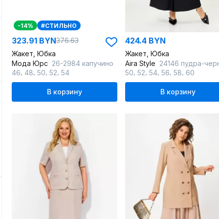
-14%
#СТИЛЬНО
323.91 BYN
424.4 BYN
376.63
Жакет, Юбка
Жакет, Юбка
Мода Юрс
26-2984 капучино
Aira Style
24146 пудра-чер
,
,
,
,
,
,
,
,
,
46
48
50
52
54
50
52
54
56
58
60
В корзину
В корзину