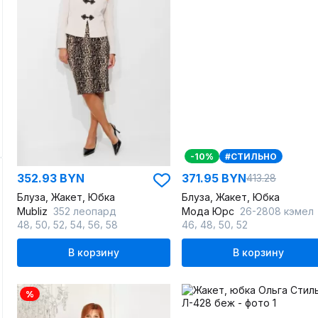
-10%
#СТИЛЬНО
352.93 BYN
371.95 BYN
413.28
Блуза, Жакет, Юбка
Блуза, Жакет, Юбка
Mubliz
352 леопард
Мода Юрс
26-2808 кэмел
,
,
,
,
,
,
,
,
48
50
52
54
56
58
46
48
50
52
В корзину
В корзину
%