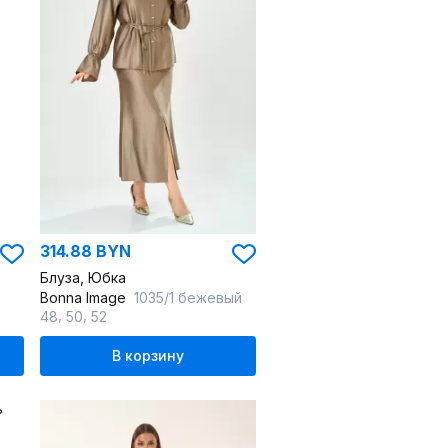
314.88 BYN
Блуза, Юбка
Bonna Image
1035/1 бежевый
,
,
48
50
52
В корзину