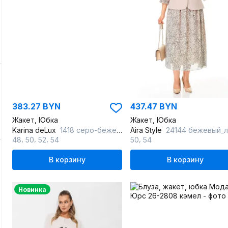
383.27 BYN
437.47 BYN
Жакет, Юбка
Жакет, Юбка
Karina deLux
1418 серо-бежевый_
Aira Style
24144 бежевый_
,
,
,
,
48
50
52
54
50
54
В корзину
В корзину
Новинка