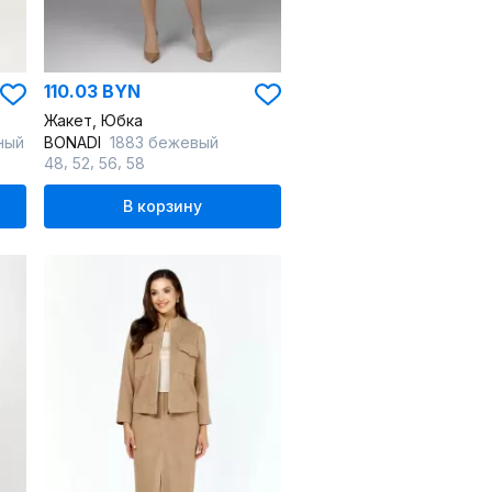
110.03 BYN
Жакет, Юбка
ный
BONADI
1883 бежевый
,
,
,
48
52
56
58
В корзину