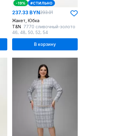
-19%
#СТИЛЬНО
237.33 BYN
293.01
Жакет, Юбка
T&N
7770 сливочный-золото
,
,
,
,
46
48
50
52
54
В корзину