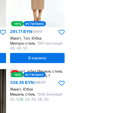
-10%
#СТИЛЬНО
291.71 BYN
324.13
Жакет, Топ, Юбка
Милора-стиль
1381 песочный
,
,
46
48
50
В корзину
%
-16%
#СТИЛЬНО
334.38 BYN
398.07
Жакет, Юбка
Мишель стиль
1346 бежевый
,
,
,
,
,
50
52
54
56
58
60