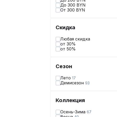
До 200 BYN
До 300 BYN
От 300 BYN
Скидка
Любая скидка
от 30%
от 50%
Сезон
Лето
17
Демисезон
93
Коллекция
Осень-Зима
67
Весна
40