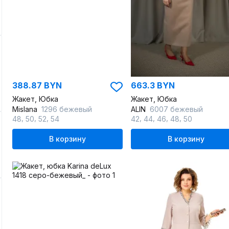
388.87 BYN
663.3 BYN
Жакет, Юбка
Жакет, Юбка
Mislana
1296 бежевый
ALIN
6007 бежевый
,
,
,
,
,
,
,
48
50
52
54
42
44
46
48
50
В корзину
В корзину