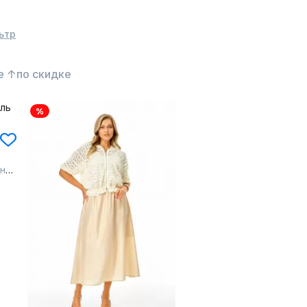
ьтр
е ↑
по скидке
%
ый