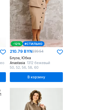
-12%
#СТИЛЬНО
210.79 BYN
239.54
Блуза, Юбка
лео
Anastasia
1312 бежевый
,
,
,
,
50
52
56
58
60
В корзину