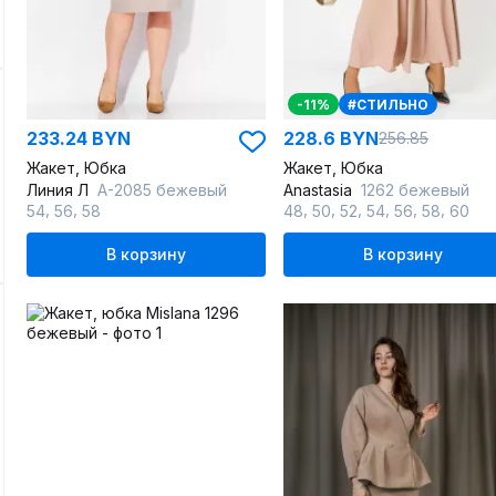
-11%
#СТИЛЬНО
233.24 BYN
228.6 BYN
256.85
Жакет, Юбка
Жакет, Юбка
Линия Л
А-2085 бежевый
Anastasia
1262 бежевый
,
,
,
,
,
,
,
,
54
56
58
48
50
52
54
56
58
60
В корзину
В корзину