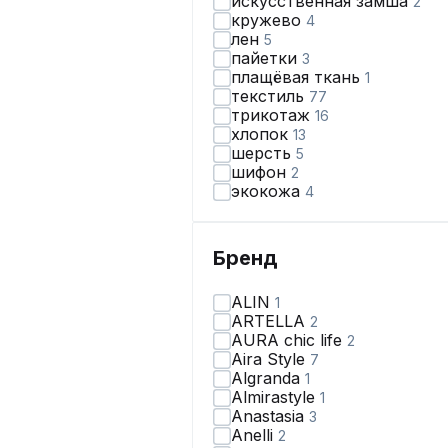
искусственная замша
2
кружево
4
лен
5
пайетки
3
плащёвая ткань
1
текстиль
77
трикотаж
16
хлопок
13
шерсть
5
шифон
2
экокожа
4
Бренд
ALIN
1
ARTELLA
2
AURA chic life
2
Aira Style
7
Algranda
1
Almirastyle
1
Anastasia
3
Anelli
2