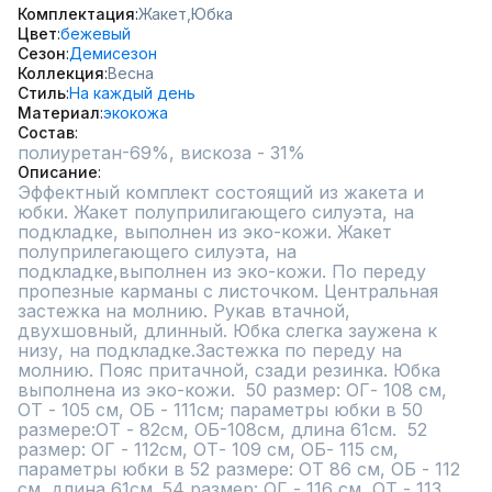
Комплектация
Жакет,
Юбка
Цвет
бежевый
Сезон
Демисезон
Коллекция
Весна
Стиль
На каждый день
Материал
экокожа
Состав
полиуретан-69%, вискоза - 31%
Описание
Эффектный комплект состоящий из жакета и 
юбки. Жакет полуприлигающего силуэта, на 
подкладке, выполнен из эко-кожи. Жакет 
полуприлегающего силуэта, на 
подкладке,выполнен из эко-кожи. По переду 
пропезные карманы с листочком. Центральная 
застежка на молнию. Рукав втачной, 
двухшовный, длинный. Юбка слегка заужена к 
низу, на подкладке.Застежка по переду на 
молнию. Пояс притачной, сзади резинка. Юбка 
выполнена из эко-кожи.  50 размер: ОГ- 108 см, 
ОТ - 105 см, ОБ - 111см; параметры юбки в 50 
размере:ОТ - 82см, ОБ-108см, длина 61см.  52 
размер: ОГ - 112см, ОТ- 109 см, ОБ- 115 см, 
параметры юбки в 52 размере: ОТ 86 см, ОБ - 112 
см, длина 61см. 54 размер: ОГ - 116 см, ОТ - 113 