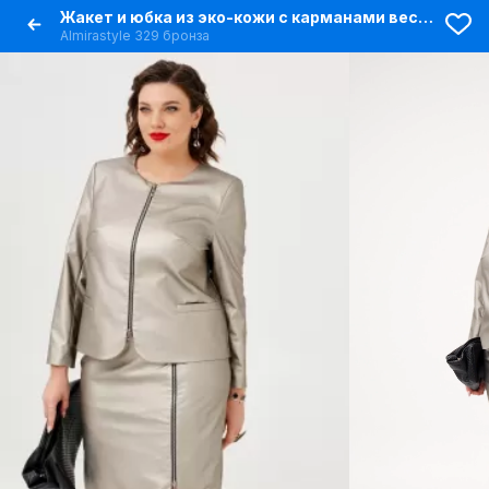
Жакет и юбка из эко-кожи с карманами весенне-демисезон
Almirastyle 329 бронза