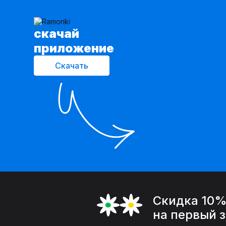
cкачай
приложение
Скачать
Скидка 10
на первый 