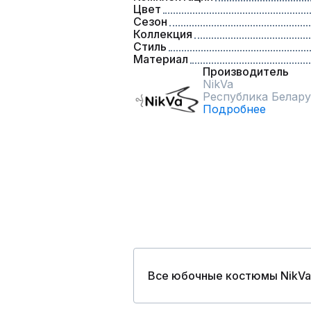
Цвет
Сезон
Коллекция
Стиль
Материал
Производитель
NikVa
Республика Белару
Подробнее
Все юбочные костюмы NikVa