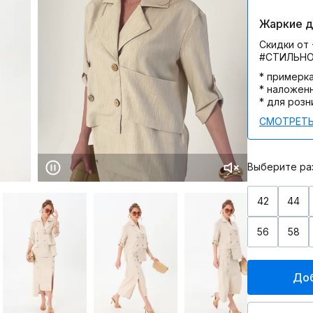
Жаркие дн
Скидки от 
#СТИЛЬН
* примерк
* наложен
* для розн
СМОТРЕТЬ
Выберите ра
42
44
56
58
Доб