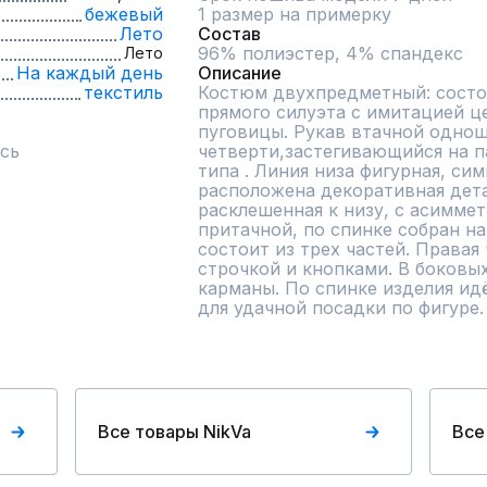
бежевый
1 размер на примерку
Лето
Состав
96% полиэстер, 4% спандекс
Лето
На каждый день
Описание
текстиль
Костюм двухпредметный: состои
прямого силуэта с имитацией це
пуговицы. Рукав втачной однош
сь
четверти,застегивающийся на п
типа . Линия низа фигурная, сим
расположена декоративная дета
расклешенная к низу, с асиммет
притачной, по спинке собран на
состоит из трех частей. Правая
строчкой и кнопками. В боковы
карманы. По спинке изделия ид
для удачной посадки по фигуре.
Все товары NikVa
Все