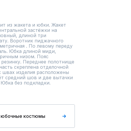
т из жакета и юбки. Жакет 
нтральной застёжки на 
овный, длиной три 
ату. Воротник пиджачного 
метричная . По левому переду 
ль. Юбка длиной миди, 
ричным низом. Пояс 
 резинку. Переднее полотнище 
 часть скреплена отделочной 
х швах изделия расположены 
ёт средний шов и две вытачки 
 Юбка без подкладки.
 юбочные костюмы