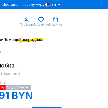
Доставка по всему миру
BYN
Профиль
Избранное
Корзина
ки
Помощь
Распродажа
й
 юбка
4 песочный
ена:
9%
Подробнее
91 BYN