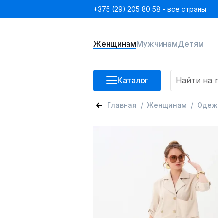
+375 (29) 205 80 58 - все страны
Женщинам
Мужчинам
Детям
Каталог
Главная
Женщинам
Одеж