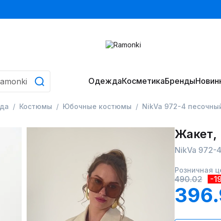
Одежда
Косметика
Бренды
Новин
да
Костюмы
Юбочные костюмы
NikVa 972-4 песочны
Жакет,
NikVa 972-
Розничная ц
490.02
-1
396.