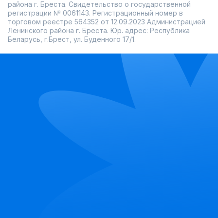
района г. Бреста. Свидетельство о государственной
регистрации № 0061143. Регистрационный номер в
торговом реестре 564352 от 12.09.2023 Администрацией
Ленинского района г. Бреста. Юр. адрес: Республика
Беларусь, г.Брест, ул. Буденного 17/1.