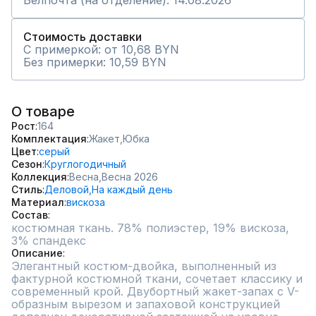
Белпочта (на отделение): 14.08.2026
Стоимость доставки
С примеркой: от 10,68 BYN
Без примерки: 10,59 BYN
О товаре
Рост
164
Комплектация
Жакет,
Юбка
Цвет
серый
Сезон
Круглогодичный
Коллекция
Весна,
Весна 2026
Стиль
Деловой,
На каждый день
Материал
вискоза
Состав
костюмная ткань. 78% полиэстер, 19% вискоза, 
3% спандекс
Описание
Элегантный костюм-двойка, выполненный из 
фактурной костюмной ткани, сочетает классику и 
современный крой. Двубортный жакет-запах с V-
образным вырезом и запаховой конструкцией 