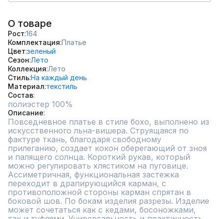
О товаре
Рост
164
Комплектация
Платье
Цвет
зеленый
Сезон
Лето
Коллекция
Лето
Стиль
На каждый день
Материал
текстиль
Состав
полиэстер 100%
Описание
Повседневное платье в стиле бохо, выполнено из 
искусственного льна-вишера. Струящаяся по 
фактуре ткань, благодаря свободному 
прилеганию, создает кокон оберегающий от зноя 
и палящего солнца. Короткий рукав, который 
можно регулировать хлястиком на пуговице. 
Ассиметричная, функциональная застежка 
переходит в драпирующийся карман, с 
противоположной стороны карман спрятан в 
боковой шов. По бокам изделия разрезы. Изделие 
может сочетаться как с кедами, босоножками, 
так и туфлями. Универсальность и практичность 