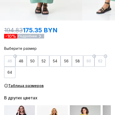
194.83
175.35 BYN
-10%
Подробнее
Выберите размер
46
48
50
52
54
56
58
60
62
64
Таблица размеров
В других цветах