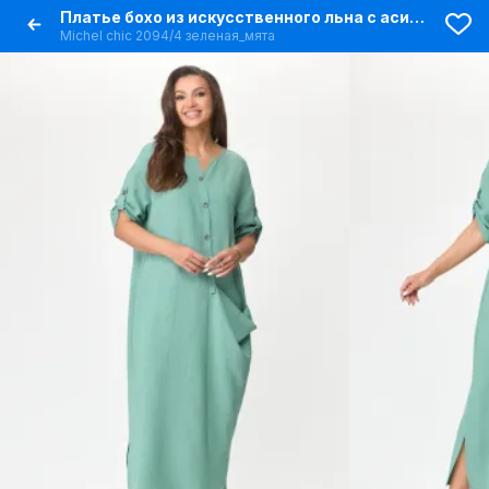
Платье бохо из искусственного льна с асимметричным фасоном
Michel chic 2094/4 зеленая_мята