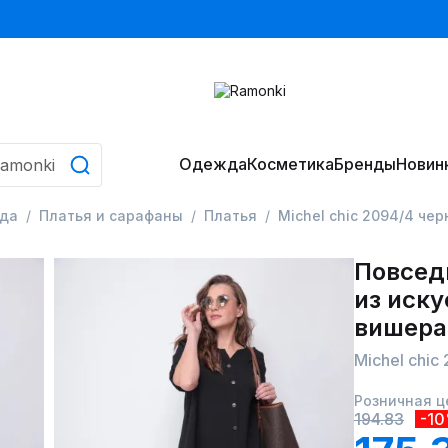
Одежда
Косметика
Бренды
Новин
да
Платья и сарафаны
Платья
Michel chic 2094/4 че
Повсед
из иску
вишера
Michel chic
Розничная ц
194.83
-1