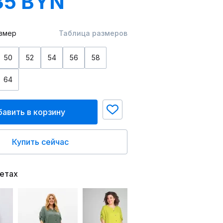
35 BYN
змер
Таблица размеров
50
52
54
56
58
64
авить в корзину
Купить сейчас
ветах