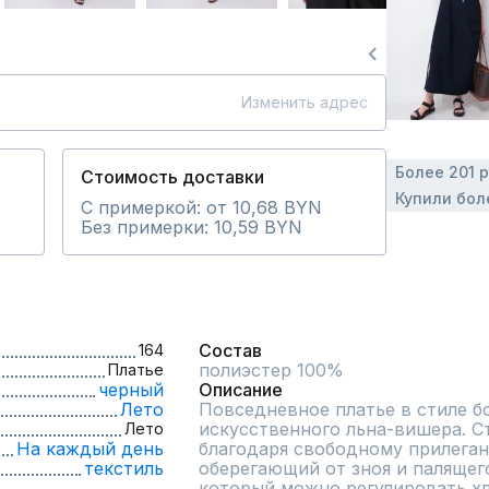
Изменить адрес
Более 201 
Стоимость доставки
Купили бол
С примеркой: от 10,68 BYN
Без примерки: 10,59 BYN
Состав
164
полиэстер 100%
Платье
черный
Описание
Лето
Повседневное платье в стиле бо
искусственного льна-вишера. Ст
Лето
На каждый день
благодаря свободному прилеган
текстиль
оберегающий от зноя и палящего
который можно регулировать хл