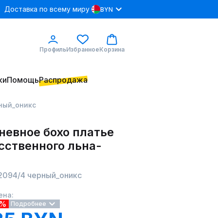
Доставка по всему миру
BYN
Профиль
Избранное
Корзина
ки
Помощь
Распродажа
рный_оникс
невное бохо платье
сственного льна-
 2094/4 черный_оникс
ена:
0%
Подробнее