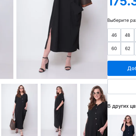
175.
Выберите ра
46
48
60
62
Доб
В других ц