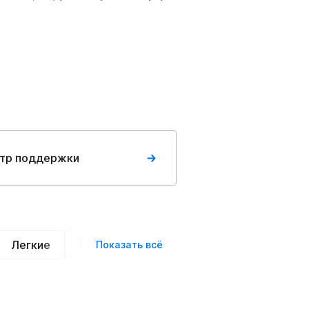
тр поддержки
Легкие
Нарядные
Деловой стиль
Вече
Показать всё