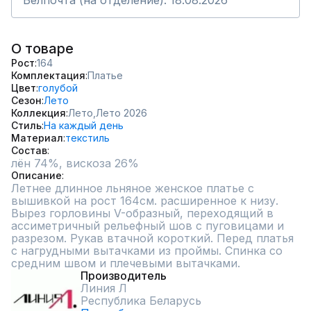
Белпочта (на отделение): 18.08.2026
О товаре
Рост
164
Комплектация
Платье
Цвет
голубой
Сезон
Лето
Коллекция
Лето,
Лето 2026
Стиль
На каждый день
Материал
текстиль
Состав
лён 74%, вискоза 26%
Описание
Летнее длинное льняное женское платье с 
вышивкой на рост 164см. расширенное к низу. 
Вырез горловины V-образный, переходящий в 
ассиметричный рельефный шов с пуговицами и 
разрезом. Рукав втачной короткий. Перед платья 
с нагрудными вытачками из проймы. Спинка со 
средним швом и плечевыми вытачками.
Производитель
Линия Л
Республика Беларусь