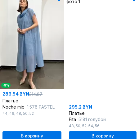
-9%
286.54 BYN
314.87
Платье
Noche mio
1.578 PASTEL
295.2 BYN
Платье
44
,
46
,
48
,
50
,
52
Fita
5181 голубой
48
,
50
,
52
,
54
,
56
В корзину
В корзину