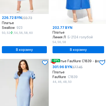
226.72 BYN
233.73
Платье
Swallow
923
202.77 BYN
Платье
50
,
52
,
54
,
56
,
58
,
60
Линия Л
Б-2124 голубой
54
,
56
,
58
В корзину
В корзину
-20%
%
301.96 BYN
377.45
Платье
Faufilure
C1839
44
,
46
,
48
,
50