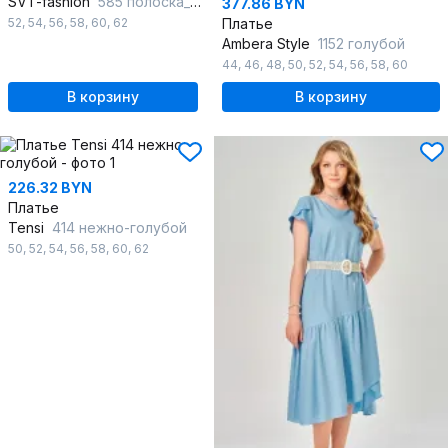
SVT-fashion
585 полоска_шир
377.86 BYN
52
,
54
,
56
,
58
,
60
,
62
Платье
Ambera Style
1152 голубой
44
,
46
,
48
,
50
,
52
,
54
,
56
,
58
,
60
В корзину
В корзину
226.32 BYN
Платье
Tensi
414 нежно-голубой
50
,
52
,
54
,
56
,
58
,
60
,
62