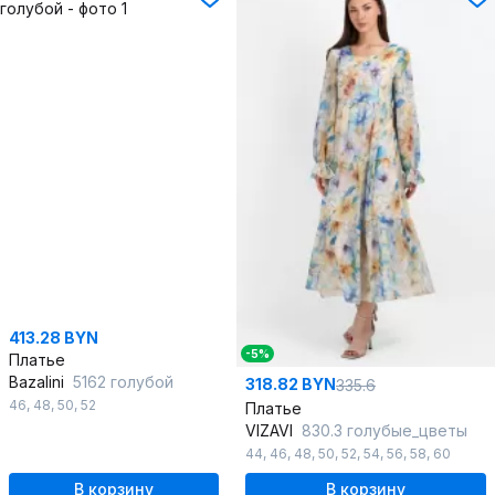
413.28 BYN
-5%
Платье
Bazalini
5162 голубой
318.82 BYN
335.6
46
,
48
,
50
,
52
Платье
VIZAVI
830.3 голубые_цветы
44
,
46
,
48
,
50
,
52
,
54
,
56
,
58
,
60
В корзину
В корзину