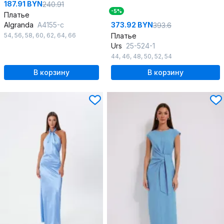
187.91 BYN
240.91
-5%
Платье
Algranda
А4155-с
373.92 BYN
393.6
54
,
56
,
58
,
60
,
62
,
64
,
66
Платье
Urs
25-524-1
44
,
46
,
48
,
50
,
52
,
54
В корзину
В корзину