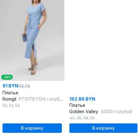
-20%
91 BYN
113.74
Платье
Romgil
РТ0179-ПЭ4 голубой
192.86 BYN
Платье
50
,
52
,
54
Golden Valley
44120 голубой
44
,
46
,
48
,
50
В корзину
В корзину