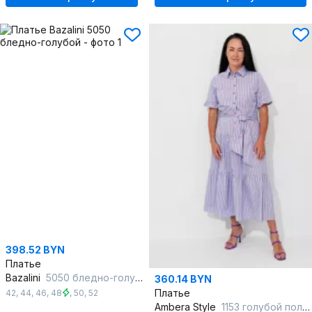
398.52 BYN
Платье
Bazalini
5050 бледно-голубой
360.14 BYN
Платье
42
,
44
,
46
,
48
,
50
,
52
Ambera Style
1153 голубой полоска