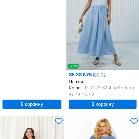
-20%
85.38 BYN
106.72
Платье
Romgil
РТ0129-ХЛ4 небесно-голубой
42
,
44
,
46
,
48
В корзину
В корзину