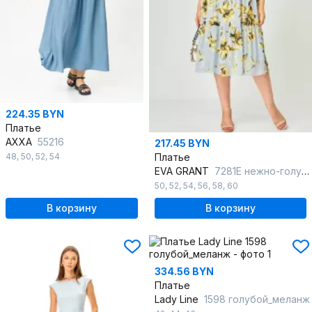
224.35 BYN
Платье
AXXA
55216
217.45 BYN
48
,
50
,
52
,
54
Платье
EVA GRANT
7281Е нежно-голубой_цветочный_принт
50
,
52
,
54
,
56
,
58
,
60
В корзину
В корзину
334.56 BYN
Платье
Lady Line
1598 голубой_меланж