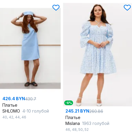
426.4 BYN
430.7
-6%
Платье
SHLOMO
4-10 голубой
245.21 BYN
260.86
40
,
42
,
44
,
46
Платье
Mislana
1963 голубой
46
,
48
,
50
,
52