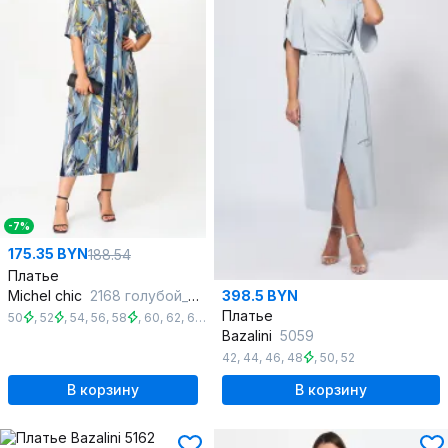
-7%
175.35 BYN
188.54
Платье
Michel chic
2168 голубой_цветы
398.5 BYN
Платье
50
,
52
,
54
,
56
,
58
,
60
,
62
,
64
,
66
Bazalini
5059
42
,
44
,
46
,
48
,
50
,
52
В корзину
В корзину