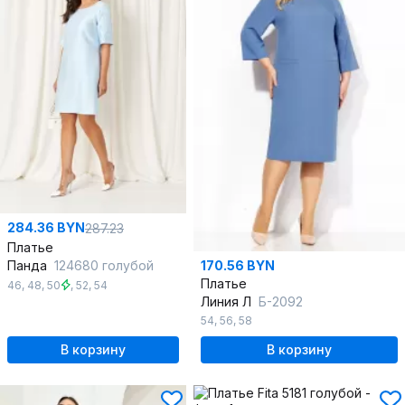
284.36 BYN
287.23
Платье
Панда
124680 голубой
170.56 BYN
Платье
46
,
48
,
50
,
52
,
54
Линия Л
Б-2092
54
,
56
,
58
В корзину
В корзину