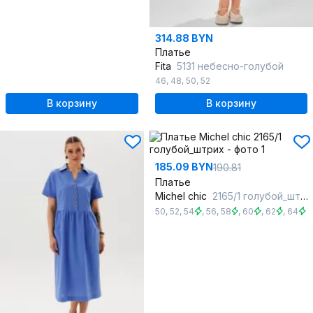
314.88 BYN
Платье
Fita
5131 небесно-голубой
46
,
48
,
50
,
52
В корзину
В корзину
185.09 BYN
190.81
Платье
Michel chic
2165/1 голубой_штрих
50
,
52
,
54
,
56
,
58
,
60
,
62
,
64