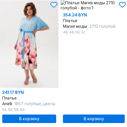
354.24 BYN
Платье
Магия моды
2710 голубой
46
,
48
,
50
,
52
241.17 BYN
Платье
Anelli
1857 голубые_цветы
54
,
56
,
58
,
60
В корзину
В корзину