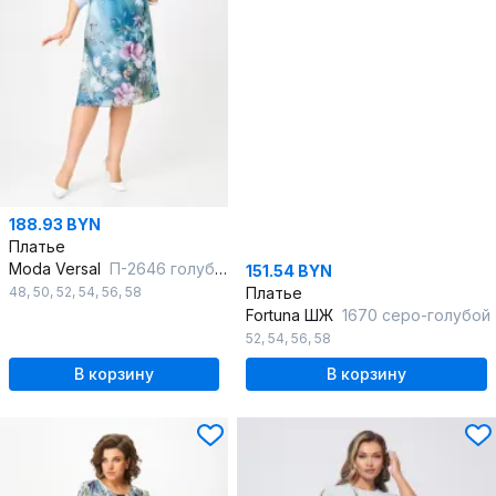
188.93 BYN
Платье
Moda Versal
П-2646 голубой
151.54 BYN
48
,
50
,
52
,
54
,
56
,
58
Платье
Fortuna ШЖ
1670 серо-голубой
52
,
54
,
56
,
58
В корзину
В корзину