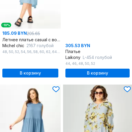
-10%
185.09 BYN
205.65
Летнее платье casual с воротником и карманами
Michel chic
2167 голубой
305.53 BYN
Платье
48
,
50
,
52
,
54
,
56
,
58
,
60
,
62
,
64
,
66
,
68
,
70
Laikony
L-454 голубой
44
,
46
,
48
,
50
,
52
В корзину
В корзину