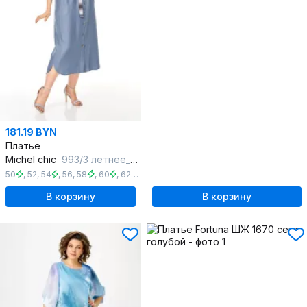
181.19 BYN
Платье
Michel chic
993/3 летнее_небо
50
,
52
,
54
,
56
,
58
,
60
,
62
,
64
,
66
,
68
В корзину
В корзину