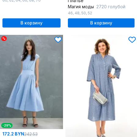
60
,
62
,
64
,
66
,
68
,
70
Платье
Магия моды
2720 голубой
46
,
48
,
50
,
52
В корзину
В корзину
%
-29%
172.2 BYN
242.53