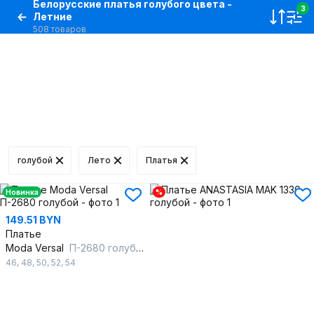
Белорусские платья голубого цвета -
3
Летние
508 товаров
голубой
Лето
Платья
Новинка
%
149.51 BYN
Платье
Moda Versal
П-2680 голубой
46
,
48
,
50
,
52
,
54