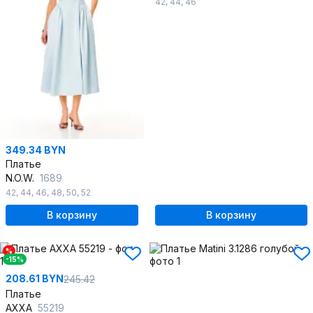
42
,
44
,
46
349.34 BYN
Платье
N.O.W.
1689
42
,
44
,
46
,
48
,
50
,
52
В корзину
В корзину
%
-15%
208.61 BYN
245.42
Платье
AXXA
55219