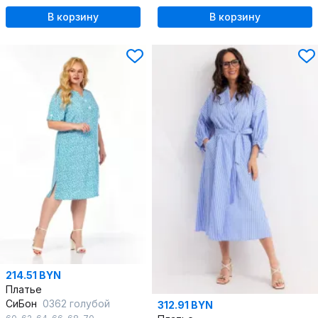
В корзину
В корзину
214.51 BYN
Платье
СиБон
0362 голубой
312.91 BYN