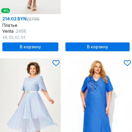
-6%
214.02 BYN
227.68
Платье
Verita
2468
48
,
50
,
52
,
54
В корзину
В корзину