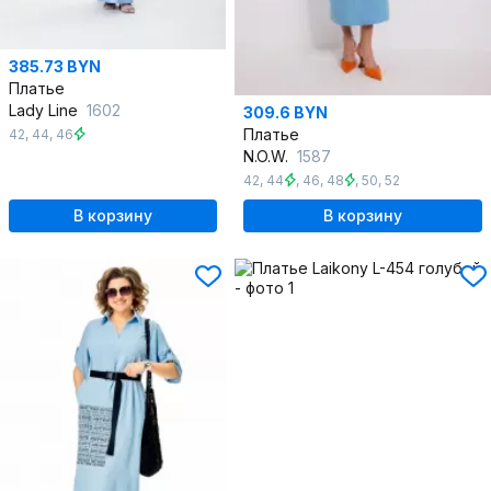
385.73 BYN
Платье
Lady Line
1602
309.6 BYN
Платье
42
,
44
,
46
N.O.W.
1587
42
,
44
,
46
,
48
,
50
,
52
В корзину
В корзину