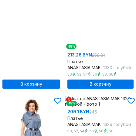
-15%
213.28 BYN
250.91
Платье
ANASTASIA MAK
1330 голубой
50
,
52
,
54
,
56
,
58
,
60
В корзину
В корзину
%
-15%
209.1 BYN
246
Платье
ANASTASIA MAK
1326 голубой
50
,
52
,
54
,
56
,
58
,
60