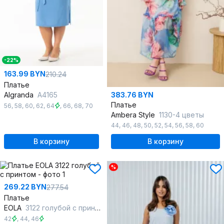
-22%
163.99 BYN
210.24
Платье
Algranda
А4165
383.76 BYN
Платье
56
,
58
,
60
,
62
,
64
,
66
,
68
,
70
Ambera Style
1130-4 цветы
44
,
46
,
48
,
50
,
52
,
54
,
56
,
58
,
60
В корзину
В корзину
%
269.22 BYN
277.54
Платье
EOLA
3122 голубой с принтом
42
,
44
,
46