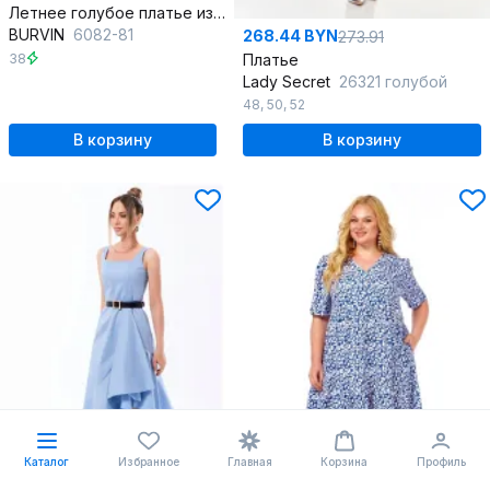
Летнее голубое платье из текстиля и хлопка для повседневных стилей
BURVIN
6082-81
268.44 BYN
273.91
38
Платье
Lady Secret
26321 голубой
48
,
50
,
52
В корзину
В корзину
Каталог
Избранное
Главная
Корзина
Профиль