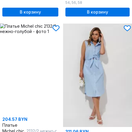
54
,
56
,
58
В корзину
В корзину
204.57 BYN
Платье
Michel chic
2132/2 нежно-голубой
311.06 BYN