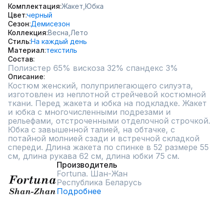
Комплектация
Жакет,
Юбка
Цвет
черный
Сезон
Демисезон
Коллекция
Весна,
Лето
Стиль
На каждый день
Материал
текстиль
Состав
Полиэстер 65% вискоза 32% спандекс 3%
Описание
Костюм женский, полуприлегающего силуэта, 
изготовлен из неплотной стрейчевой костюмной 
ткани. Перед жакета и юбка на подкладке. Жакет 
и юбка с многочисленными подрезами и 
рельефами, отстроченными отделочной строчкой. 
Юбка с завышенной талией, на обтачке, с 
потайной молнией сзади и встречной складкой 
спереди. Длина жакета по спинке в 52 размере 55 
см, длина рукава 62 см, длина юбки 75 см.
Производитель
Fortuna. Шан-Жан
Республика Беларусь
Подробнее