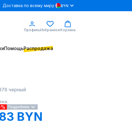
Доставка по всему миру
BYN
Профиль
Избранное
Корзина
ки
Помощь
Распродажа
1876 черный
ена:
0%
Подробнее
.83 BYN