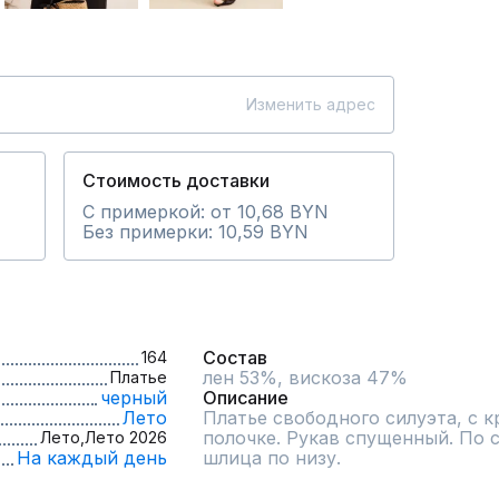
Изменить адрес
Стоимость доставки
С примеркой: от 10,68 BYN
Без примерки: 10,59 BYN
Состав
164
лен 53%, вискоза 47%
Платье
черный
Описание
Лето
Платье свободного силуэта, с к
полочке. Рукав спущенный. По с
Лето,
Лето 2026
На каждый день
шлица по низу.