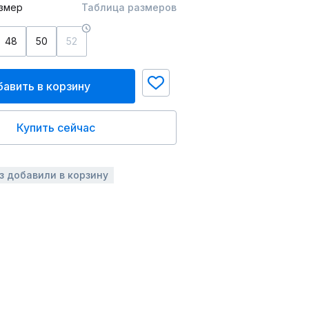
змер
Таблица размеров
48
50
52
авить в корзину
Купить сейчас
аз добавили в корзину