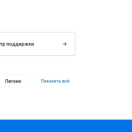
тр поддержки
Легкие
Нарядные
Деловой стиль
Вече
Показать всё