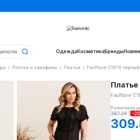
Одежда
Косметика
Бренды
Новин
да
Платья и сарафаны
Платья
Faufilure C1876 черный
Платье
Faufilure C
Розничная ц
387.28
-2
309