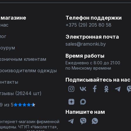
 магазине
Телефон поддержки
 нас
+375 (29) 205 80 58
лог
Электронная почта
sales@ramonki.by
оурум
Время работы
озничным клиентам
Ежедневно с 8:00 до 21:00
по Минскому времени
роизводителям одежды
Подписывайтесь на нас
онтакты
тзывы (26244 шт)
9 из 5
Напишите нам
 интернет-магазин фирменной
щищены. ЧТУП «Чиколетта»,