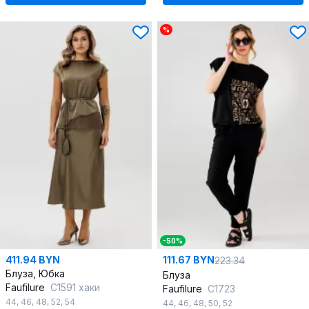
%
-50%
411.94 BYN
111.67 BYN
223.34
Блуза, Юбка
Блуза
Faufilure
C1591 хаки
Faufilure
C1723
44
,
46
,
48
,
52
,
54
44
,
46
,
48
,
50
,
52