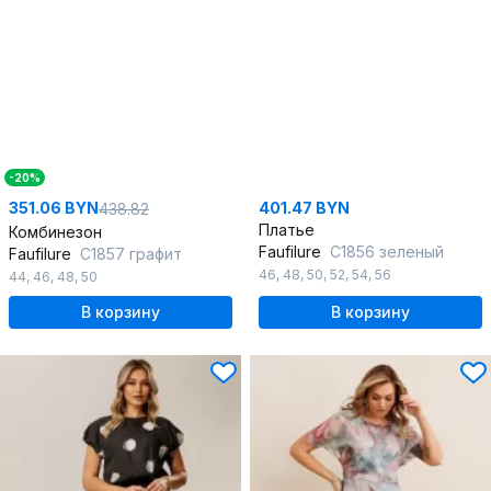
-20%
351.06 BYN
401.47 BYN
438.82
Платье
Комбинезон
Faufilure
C1856 зеленый
Faufilure
C1857 графит
46
,
48
,
50
,
52
,
54
,
56
44
,
46
,
48
,
50
В корзину
В корзину