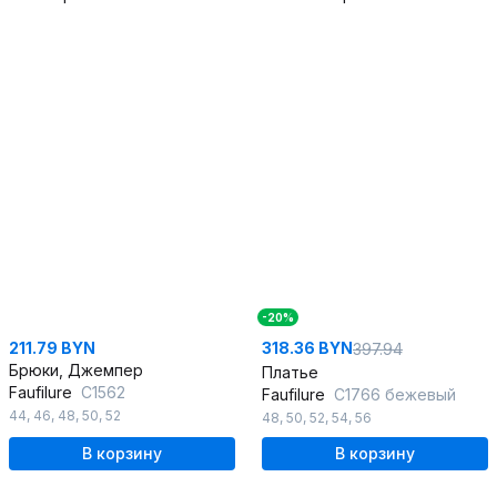
-20%
211.79 BYN
318.36 BYN
397.94
Брюки, Джемпер
Платье
Faufilure
С1562
Faufilure
C1766 бежевый
44
,
46
,
48
,
50
,
52
48
,
50
,
52
,
54
,
56
В корзину
В корзину