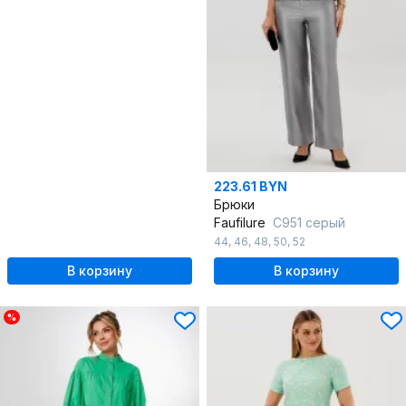
223.61 BYN
Брюки
Faufilure
C951 серый
44
,
46
,
48
,
50
,
52
В корзину
В корзину
%