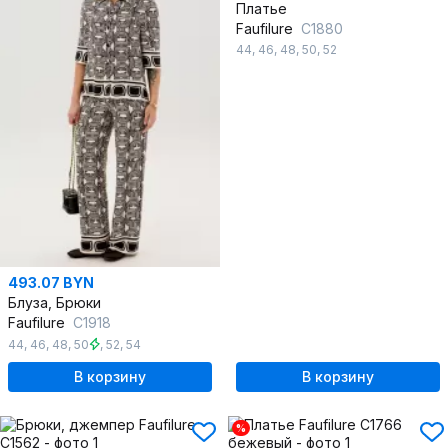
Платье
Faufilure
C1880
44
,
46
,
48
,
50
,
52
493.07 BYN
Блуза, Брюки
Faufilure
C1918
44
,
46
,
48
,
50
,
52
,
54
В корзину
В корзину
%