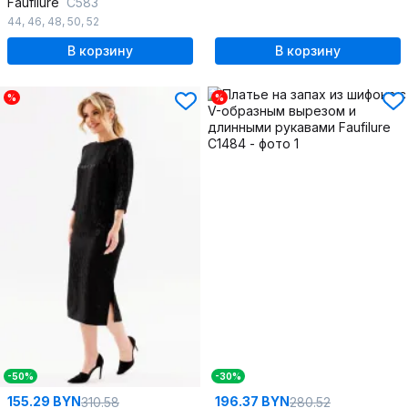
Faufilure
С583
44
,
46
,
48
,
50
,
52
В корзину
В корзину
%
%
-50%
-30%
155.29 BYN
196.37 BYN
310.58
280.52