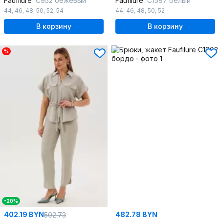
Faufilure
C952 бежевый
Faufilure
С1597 белый
44
,
46
,
48
,
50
,
52
,
54
44
,
46
,
48
,
50
,
52
В корзину
В корзину
%
-20%
402.19 BYN
482.78 BYN
502.73