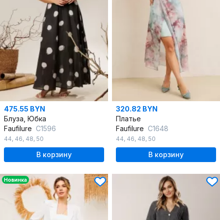
475.55 BYN
320.82 BYN
Блуза, Юбка
Платье
Faufilure
C1596
Faufilure
C1648
44
,
46
,
48
,
50
44
,
46
,
48
,
50
В корзину
В корзину
Новинка