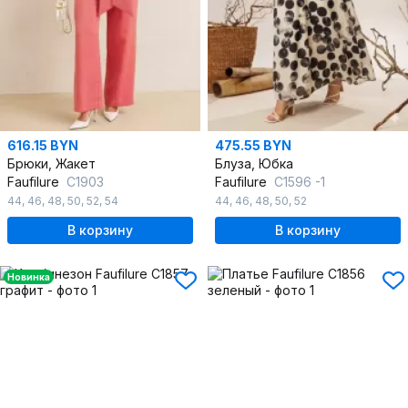
616.15 BYN
475.55 BYN
Брюки, Жакет
Блуза, Юбка
Faufilure
С1903
Faufilure
C1596 -1
44
,
46
,
48
,
50
,
52
,
54
44
,
46
,
48
,
50
,
52
В корзину
В корзину
Новинка