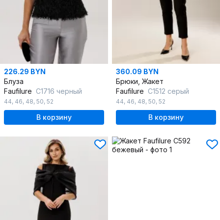
226.29 BYN
360.09 BYN
Блуза
Брюки, Жакет
Faufilure
C1716 черный
Faufilure
C1512 серый
44
,
46
,
48
,
50
,
52
44
,
46
,
48
,
50
,
52
В корзину
В корзину