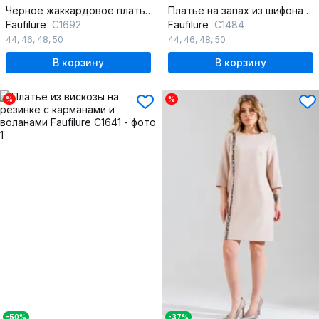
Черное жаккардовое платье с разрезами и застежкой-молнией
Платье на запах из шифона с V-образным вырезом и длинными рукавами
Faufilure
C1692
Faufilure
C1484
44
,
46
,
48
,
50
44
,
46
,
48
,
50
В корзину
В корзину
%
%
-50%
-37%