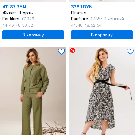
411.87 BYN
338.1 BYN
Жилет, Шорты
Платье
Faufilure
С1926
Faufilure
C1854-1 желтый
44
,
46
,
48
,
50
,
52
44
,
46
,
48
,
52
,
54
В корзину
В корзину
%