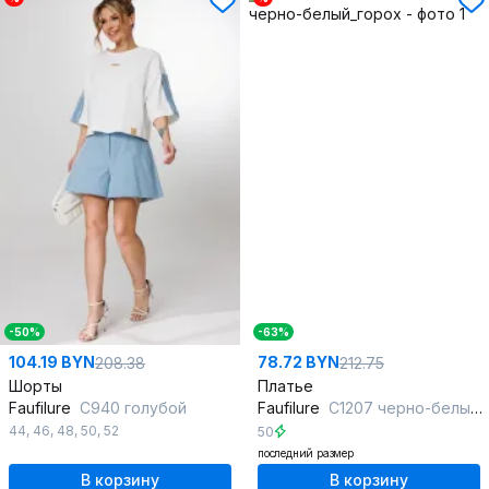
-50%
-63%
104.19 BYN
78.72 BYN
208.38
212.75
Шорты
Платье
Faufilure
C940 голубой
Faufilure
С1207 черно-белый_горох
44
,
46
,
48
,
50
,
52
50
последний размер
В корзину
В корзину