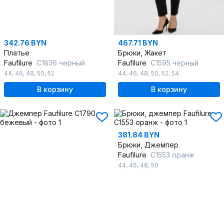
342.76 BYN
467.71 BYN
Платье
Брюки, Жакет
Faufilure
C1836 черный
Faufilure
C1595 черный
44
,
46
,
48
,
50
,
52
44
,
46
,
48
,
50
,
52
,
54
В корзину
В корзину
381.84 BYN
Брюки, Джемпер
Faufilure
C1553 оранж
44
,
46
,
48
,
50