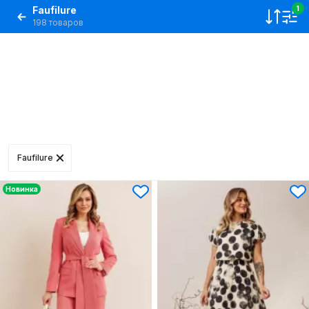
Faufilure
1
198 товаров
Faufilure
Новинка