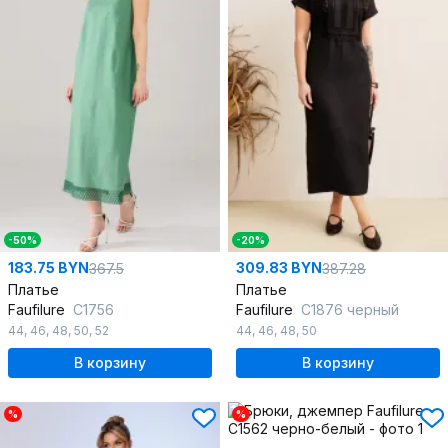
-50%
-20%
183.75 BYN
309.83 BYN
367.5
387.28
Платье
Платье
Faufilure
C1756
Faufilure
C1876 черный
44
,
46
,
48
,
50
,
52
44
,
46
,
48
,
50
В корзину
В корзину
%
%