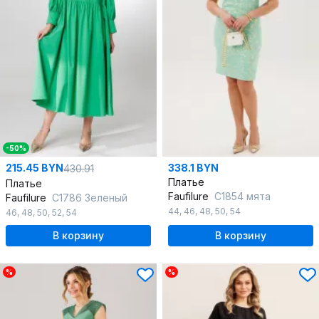
-50%
215.45 BYN
338.1 BYN
430.91
Платье
Платье
Faufilure
C1854 мята
Faufilure
C1786 Зеленый
44
,
46
,
48
,
50
,
54
46
,
48
,
50
,
52
,
54
В корзину
В корзину
%
%