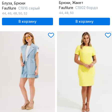
Брюки, Жакет
Блуза, Брюки
Faufilure
C1902 бордо
Faufilure
C1916 серый
44
,
48
,
50
44
,
46
,
48
,
50
,
52
В корзину
В корзину