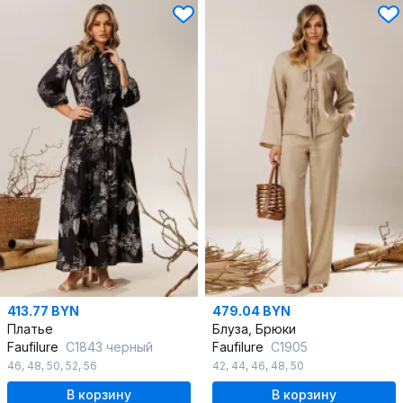
413.77 BYN
479.04 BYN
Платье
Блуза, Брюки
Faufilure
C1843 черный
Faufilure
C1905
46
,
48
,
50
,
52
,
56
42
,
44
,
46
,
48
,
50
В корзину
В корзину