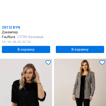
261.12 BYN
Джемпер
Faufilure
С1790 бежевый
44
,
46
,
48
,
50
,
52
,
54
В корзину
В корзину