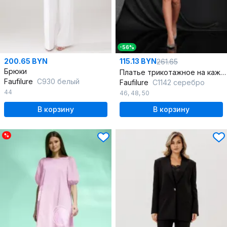
-56%
200.65 BYN
115.13 BYN
261.65
Брюки
Платье трикотажное на каждый день в нейтральном стиле
Faufilure
C930 белый
Faufilure
C1142 серебро
44
46
,
48
,
50
В корзину
В корзину
%