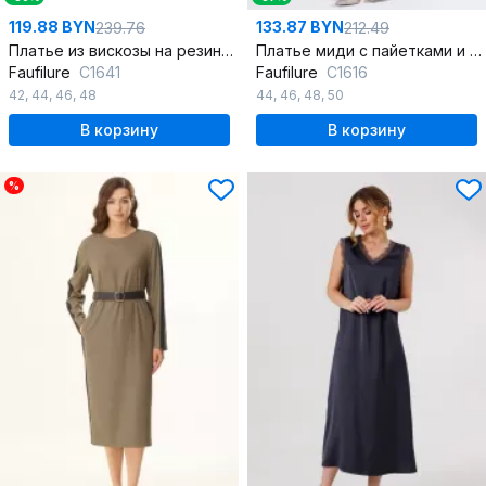
119.88 BYN
133.87 BYN
239.76
212.49
Платье из вискозы на резинке с карманами и воланами
Платье миди с пайетками и полуприлегающим силуэтом
Faufilure
C1641
Faufilure
C1616
42
,
44
,
46
,
48
44
,
46
,
48
,
50
В корзину
В корзину
%