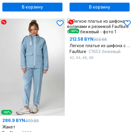
В корзину
В корзину
%
%
-30%
212.58 BYN
303.68
Легкое платье из шифона с воланами и резинкой
Faufilure
C1653 бежевый
42
,
44
,
46
,
48
-30%
286.9 BYN
409.85
Жакет