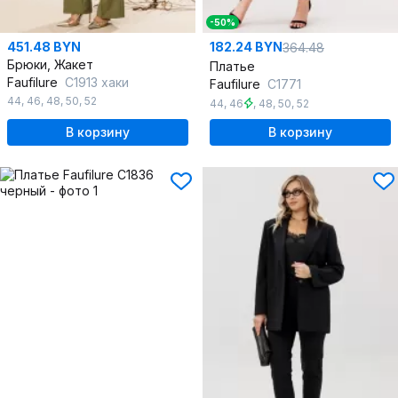
-50%
451.48 BYN
182.24 BYN
364.48
Брюки, Жакет
Платье
Faufilure
C1913 хаки
Faufilure
C1771
44
,
46
,
48
,
50
,
52
44
,
46
,
48
,
50
,
52
В корзину
В корзину