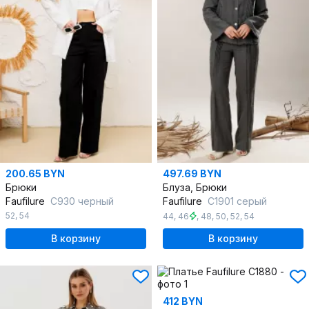
200.65 BYN
497.69 BYN
Брюки
Блуза, Брюки
Faufilure
C930 черный
Faufilure
C1901 серый
52
,
54
44
,
46
,
48
,
50
,
52
,
54
В корзину
В корзину
412 BYN