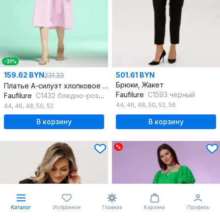
-31%
159.62 BYN
501.61 BYN
231.33
Брюки, Жакет
Платье А-силуэт хлопковое с печатью и карманами
Faufilure
C1593 черный
Faufilure
C1432 бледно-розовый
44
,
46
,
48
,
50
,
52
,
56
44
,
46
,
48
,
50
,
52
В корзину
В корзину
%
Каталог
Избранное
Главная
Корзина
Профиль