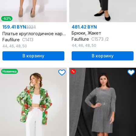
-52%
159.41 BYN
481.42 BYN
332.1
Брюки, Жакет
Платье круглогодичное нарядное из текстиля с воротником и пуговицами
Faufilure
С1573 /2
Faufilure
C1413
44
,
46
,
48
,
50
44
,
46
,
48
,
50
В корзину
В корзину
Новинка
%