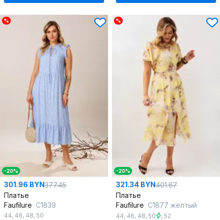
%
%
-20%
-20%
301.96 BYN
321.34 BYN
377.45
401.67
Платье
Платье
Faufilure
C1839
Faufilure
C1877 желтый
44
,
46
,
48
,
50
44
,
46
,
48
,
50
,
52