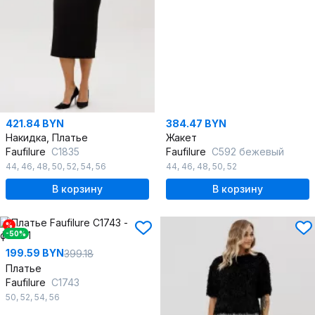
421.84 BYN
384.47 BYN
Накидка, Платье
Жакет
Faufilure
C1835
Faufilure
C592 бежевый
44
,
46
,
48
,
50
,
52
,
54
,
56
44
,
46
,
48
,
50
,
52
В корзину
В корзину
%
-50%
199.59 BYN
399.18
Платье
Faufilure
C1743
50
,
52
,
54
,
56