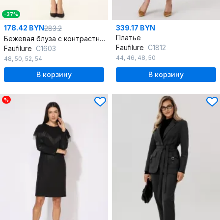
-37%
178.42 BYN
339.17 BYN
283.2
Платье
Бежевая блуза с контрастными вставками для офиса
Faufilure
С1812
Faufilure
C1603
44
,
46
,
48
,
50
48
,
50
,
52
,
54
В корзину
В корзину
%