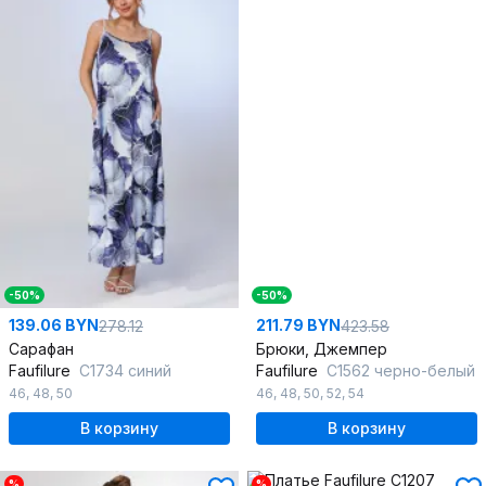
-50%
-50%
139.06 BYN
211.79 BYN
278.12
423.58
Сарафан
Брюки, Джемпер
Faufilure
C1734 синий
Faufilure
С1562 черно-белый
46
,
48
,
50
46
,
48
,
50
,
52
,
54
В корзину
В корзину
%
%