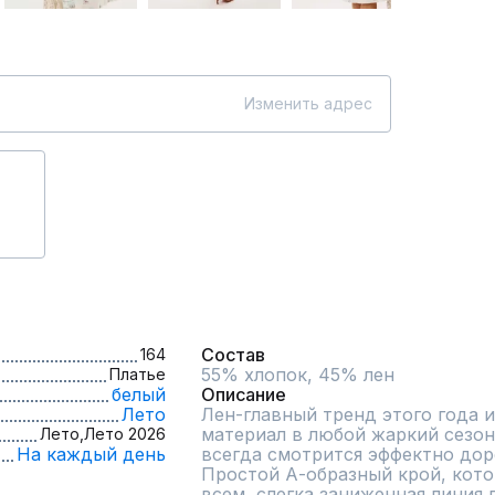
Изменить адрес
Состав
164
Платье
белый
Описание
Лето
Лен-главный тренд этого года 
материал в любой жаркий сезон
Лето,
Лето 2026
На каждый день
всегда смотрится эффектно доро
Простой А-образный крой, кото
всем, слегка заниженная линия 