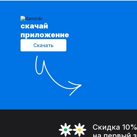
cкачай
приложение
Скачать
Скидка 10
на первый 