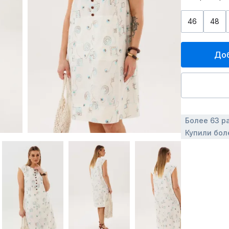
46
48
Доб
Более 63 р
Купили бол