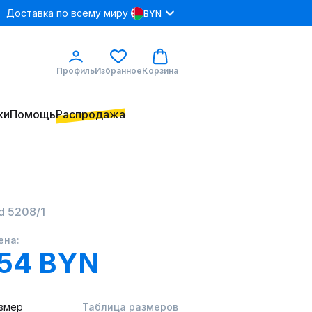
Доставка по всему миру
BYN
Профиль
Избранное
Корзина
ки
Помощь
Распродажа
d 5208/1
ена:
.54 BYN
змер
Таблица размеров