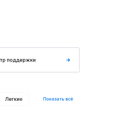
тр поддержки
Легкие
Нарядные
Деловой стиль
Вече
Показать всё