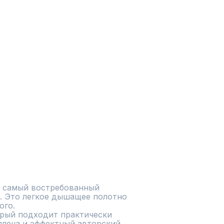
и самый востребованный 
. Это легкое дышащее полотно 
го.

рый подходит практически 
плеча и эффектный авторский 