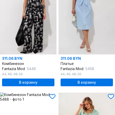
311.06 BYN
311.06 BYN
Комбинезон
Платье
Fantazia Mod
5446
Fantazia Mod
5458
44
,
46
,
48
,
50
44
,
46
,
48
,
50
В корзину
В корзину