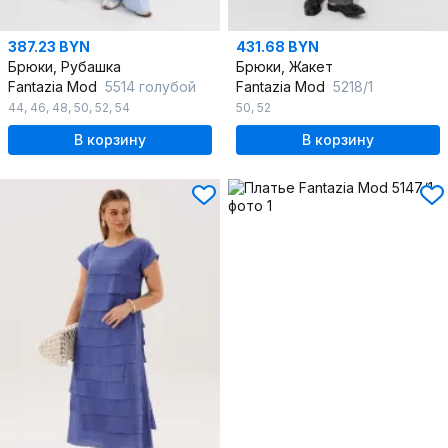
387.23 BYN
431.68 BYN
Брюки, Рубашка
Брюки, Жакет
Fantazia Mod
5514 голубой
Fantazia Mod
5218/1
44
,
46
,
48
,
50
,
52
,
54
50
,
52
В корзину
В корзину