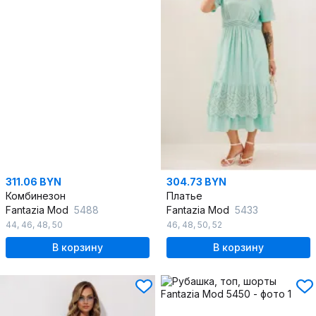
311.06 BYN
304.73 BYN
Комбинезон
Платье
Fantazia Mod
5488
Fantazia Mod
5433
44
,
46
,
48
,
50
46
,
48
,
50
,
52
В корзину
В корзину