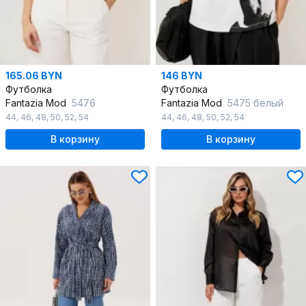
165.06 BYN
146 BYN
Футболка
Футболка
Fantazia Mod
5476
Fantazia Mod
5475 белый
44
,
46
,
48
,
50
,
52
,
54
44
,
46
,
48
,
50
,
52
,
54
В корзину
В корзину