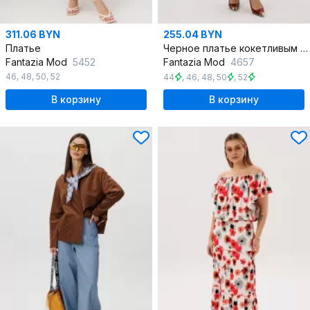
311.06 BYN
255.04 BYN
Платье
Черное платье кокетливым вырезом и рельефом
Fantazia Mod
5452
Fantazia Mod
4657
46
,
48
,
50
,
52
44
,
46
,
48
,
50
,
52
В корзину
В корзину