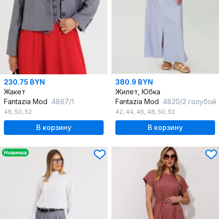
230.75 BYN
380.9 BYN
Жакет
Жилет, Юбка
Fantazia Mod
4867/1
Fantazia Mod
4820/2 голубой
46
,
50
,
52
42
,
44
,
46
,
48
,
50
,
52
В корзину
В корзину
Новинка