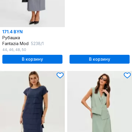
171.4 BYN
Рубашка
Fantazia Mod
5238/1
44
,
46
,
48
,
50
В корзину
В корзину