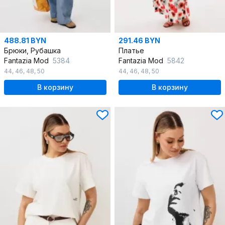
488.81 BYN
291.46 BYN
Брюки, Рубашка
Платье
Fantazia Mod
5384
Fantazia Mod
5842
44
,
46
,
48
,
50
44
,
46
,
48
,
50
В корзину
В корзину