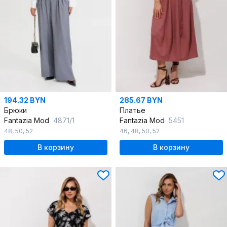
194.32 BYN
285.67 BYN
Брюки
Платье
Fantazia Mod
4871/1
Fantazia Mod
5451
48
,
50
,
52
46
,
48
,
50
,
52
В корзину
В корзину