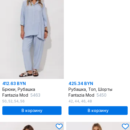
412.63 BYN
425.34 BYN
Брюки, Рубашка
Рубашка, Топ, Шорты
Fantazia Mod
5463
Fantazia Mod
5450
50
,
52
,
54
,
56
42
,
44
,
46
,
48
В корзину
В корзину