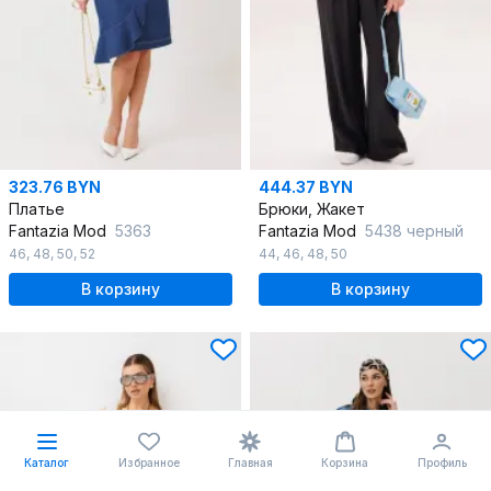
323.76 BYN
444.37 BYN
Платье
Брюки, Жакет
Fantazia Mod
5363
Fantazia Mod
5438 черный
46
,
48
,
50
,
52
44
,
46
,
48
,
50
В корзину
В корзину
Каталог
Избранное
Главная
Корзина
Профиль