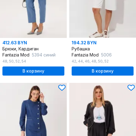
412.63 BYN
194.32 BYN
Брюки, Кардиган
Рубашка
Fantazia Mod
5394 синий
Fantazia Mod
5006
48
,
50
,
52
,
54
42
,
44
,
46
,
48
,
50
,
52
В корзину
В корзину