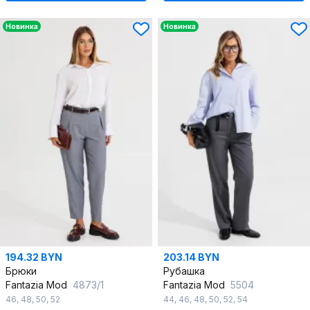
Новинка
Новинка
194.32 BYN
203.14 BYN
Брюки
Рубашка
Fantazia Mod
4873/1
Fantazia Mod
5504
46
,
48
,
50
,
52
44
,
46
,
48
,
50
,
52
,
54