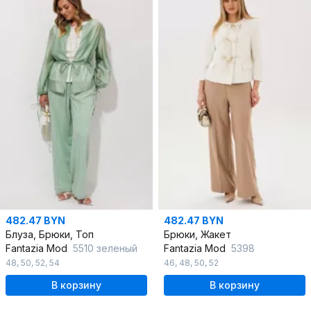
482.47 BYN
482.47 BYN
Блуза, Брюки, Топ
Брюки, Жакет
Fantazia Mod
5510 зеленый
Fantazia Mod
5398
48
,
50
,
52
,
54
46
,
48
,
50
,
52
В корзину
В корзину