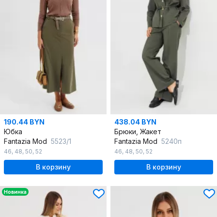
190.44 BYN
438.04 BYN
Юбка
Брюки, Жакет
Fantazia Mod
5523/1
Fantazia Mod
5240п
46
,
48
,
50
,
52
46
,
48
,
50
,
52
В корзину
В корзину
Новинка