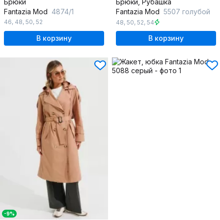
Брюки
Брюки, Рубашка
Fantazia Mod
4874/1
Fantazia Mod
5507 голубой
46
,
48
,
50
,
52
48
,
50
,
52
,
54
В корзину
В корзину
-9%