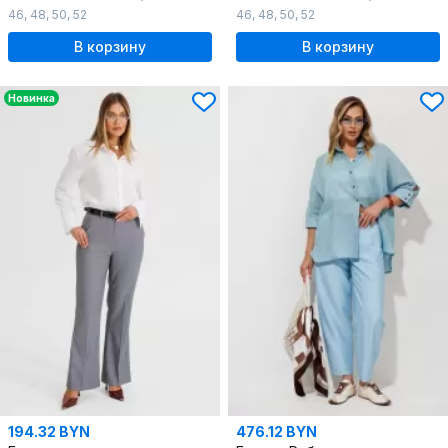
46
,
48
,
50
,
52
46
,
48
,
50
,
52
В корзину
В корзину
Новинка
194.32 BYN
476.12 BYN