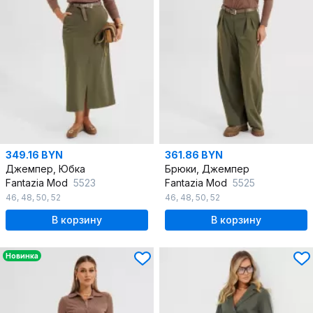
349.16 BYN
361.86 BYN
Джемпер, Юбка
Брюки, Джемпер
Fantazia Mod
5523
Fantazia Mod
5525
46
,
48
,
50
,
52
46
,
48
,
50
,
52
В корзину
В корзину
Новинка