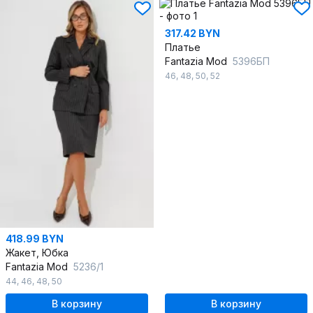
317.42 BYN
Платье
Fantazia Mod
5396БП
46
,
48
,
50
,
52
418.99 BYN
Жакет, Юбка
Fantazia Mod
5236/1
44
,
46
,
48
,
50
В корзину
В корзину