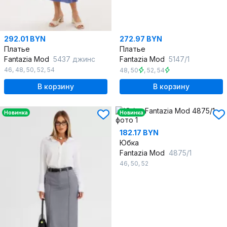
292.01 BYN
272.97 BYN
Платье
Платье
Fantazia Mod
5437 джинс
Fantazia Mod
5147/1
46
,
48
,
50
,
52
,
54
48
,
50
,
52
,
54
В корзину
В корзину
Новинка
Новинка
182.17 BYN
Юбка
Fantazia Mod
4875/1
46
,
50
,
52