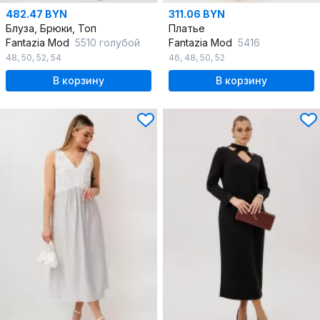
482.47 BYN
311.06 BYN
Блуза, Брюки, Топ
Платье
Fantazia Mod
5510 голубой
Fantazia Mod
5416
48
,
50
,
52
,
54
46
,
48
,
50
,
52
В корзину
В корзину