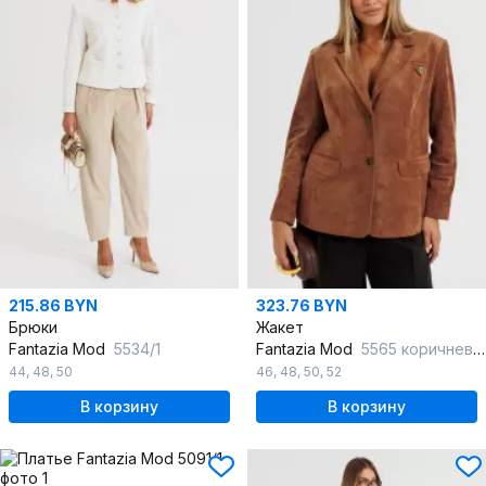
215.86 BYN
323.76 BYN
Брюки
Жакет
Fantazia Mod
5534/1
Fantazia Mod
5565 коричневый
44
,
48
,
50
46
,
48
,
50
,
52
В корзину
В корзину