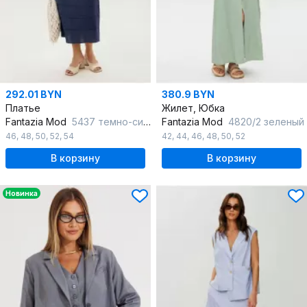
292.01 BYN
380.9 BYN
Платье
Жилет, Юбка
Fantazia Mod
5437 темно-синий
Fantazia Mod
4820/2 зеленый
46
,
48
,
50
,
52
,
54
42
,
44
,
46
,
48
,
50
,
52
В корзину
В корзину
Новинка