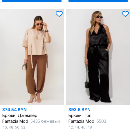
374.54 BYN
393.6 BYN
Брюки, Джемпер
Брюки, Топ
Fantazia Mod
5435 бежевый
Fantazia Mod
5503
46
,
48
,
50
,
52
42
,
44
,
46
,
48