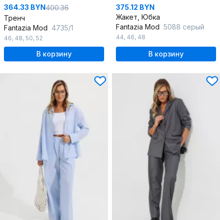
364.33 BYN
375.12 BYN
400.36
Жакет, Юбка
Тренч
Fantazia Mod
5088 серый
Fantazia Mod
4735/1
44
,
46
,
48
46
,
48
,
50
,
52
В корзину
В корзину