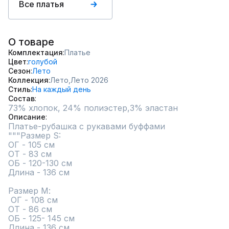
Все платья
О товаре
Комплектация
Платье
Цвет
голубой
Сезон
Лето
Коллекция
Лето,
Лето 2026
Стиль
На каждый день
Состав
73% хлопок, 24% полиэстер,3% эластан
Описание
Платье-рубашка с рукавами буффами

"""Размер S: 

ОГ - 105 см 

ОТ - 83 см 

ОБ - 120-130 см 

Длина - 136 см 

Размер М:

 ОГ - 108 см 

ОТ - 86 см 

ОБ - 125- 145 см 

Длина - 136 см 
