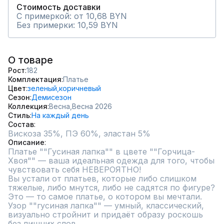
Стоимость доставки
С примеркой: от 10,68 BYN
Без примерки: 10,59 BYN
О товаре
Рост
182
Комплектация
Платье
Цвет
зеленый,
коричневый
Сезон
Демисезон
Коллекция
Весна,
Весна 2026
Стиль
На каждый день
Состав
Описание
Платье ""Гусиная лапка"" в цвете ""Горчица-
Хвоя"" — ваша идеальная одежда для того, чтобы 
чувствовать себя НЕВЕРОЯТНО! 

Вы устали от платьев, которые либо слишком 
тяжелые, либо мнутся, либо не садятся по фигуре?  

Это — то самое платье, о котором вы мечтали.

Узор ""гусиная лапка"" — умный, классический, 
визуально стройнит и придаёт образу роскошь 
без лишних слов.  
