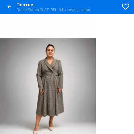
Платье
Dolce Forma PLAT-BEL-04_горчица-хвоя