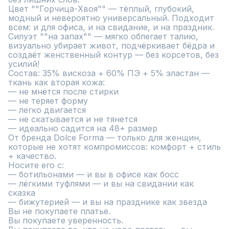
Цвет ""Горчица-Хвоя"" — тёплый, глубокий, 
модный и невероятно универсальный. Подходит 
всем: и для офиса, и на свидание, и на праздник.  

Силуэт ""на запах"" — мягко облегает талию, 
визуально убирает живот, подчёркивает бёдра и 
создаёт женственный контур — без корсетов, без 
усилий!  

Состав: 35% вискоза + 60% ПЭ + 5% эластан — 
ткань как вторая кожа:  

— не мнётся после стирки  

— не теряет форму  

— легко двигается  

— не скатывается и не тянется  

— идеально садится на 48+ размер  

От бренда Dolce Forma — только для женщин, 
которые не хотят компромиссов: комфорт + стиль 
+ качество.

Носите его с:  

— ботильонами — и вы в офисе как босс  

— лёгкими туфлями — и вы на свидании как 
сказка  

— бижутерией — и вы на празднике как звезда  

Вы не покупаете платье.  

Вы покупаете уверенность.  
