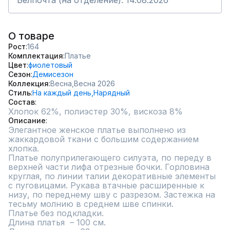
Белпочта (на отделение): 14.08.2026
О товаре
Рост
164
Комплектация
Платье
Цвет
фиолетовый
Сезон
Демисезон
Коллекция
Весна,
Весна 2026
Стиль
На каждый день,
Нарядный
Состав
Хлопок 62%, полиэстер 30%, вискоза 8%
Описание
Элегантное женское платье выполнено из 
жаккардовой ткани с большим содержанием 
хлопка.

Платье полуприлегающего силуэта, по переду в 
верхней части лифа отрезные бочки. Горловина 
круглая, по линии талии декоративные элементы 
с пуговицами. Рукава втачные расширенные к 
низу, по переднему шву с разрезом. Застежка на 
тесьму молнию в среднем шве спинки.

Платье без подкладки.

Длина платья  – 100 см.
