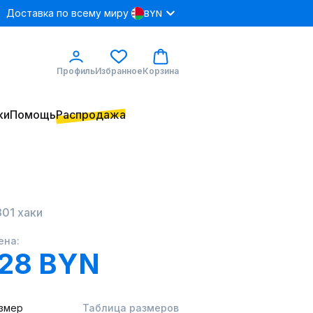
Доставка по всему миру
BYN
Профиль
Избранное
Корзина
ки
Помощь
Распродажа
01 хаки
ена:
.28 BYN
змер
Таблица размеров