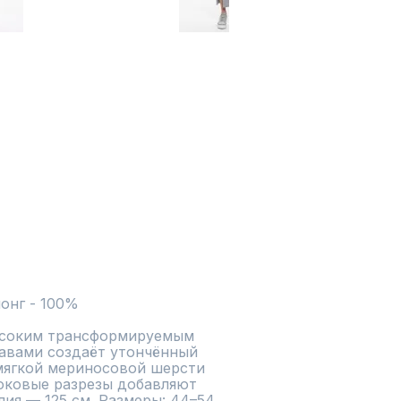
онг - 100%
ысоким трансформируемым 
авами создаёт утончённый 
мягкой мериносовой шерсти 
оковые разрезы добавляют 
ия — 125 см. Размеры: 44–54. 