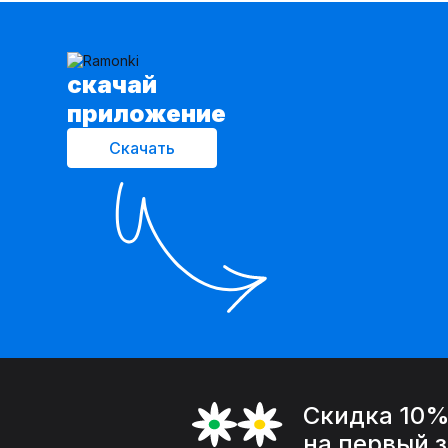
cкачай
приложение
Скачать
Скидка 10
на первый 