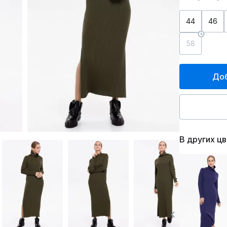
44
46
58
Доб
В других ц