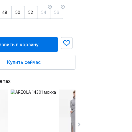
48
50
52
54
56
авить в корзину
Купить сейчас
ветах