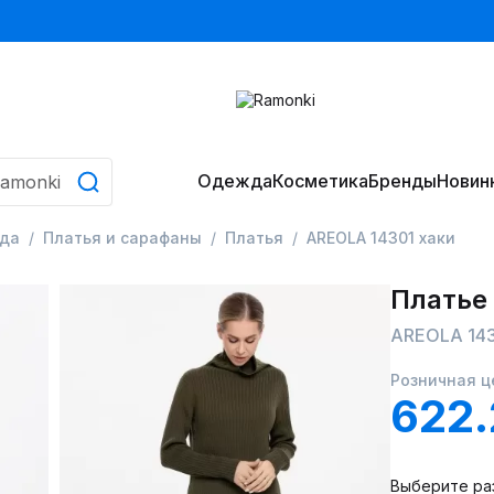
Одежда
Косметика
Бренды
Новин
да
Платья и сарафаны
Платья
AREOLA 14301 хаки
Платье
AREOLA 143
Розничная ц
622
Выберите ра