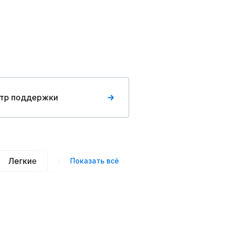
тр поддержки
Легкие
Нарядные
Деловой стиль
Вече
Показать всё