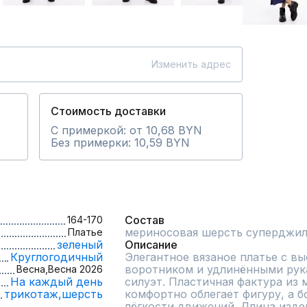
Изменить адрес
Стоимость доставки
С примеркой: от 10,68 BYN
Без примерки: 10,59 BYN
Состав
164-170
мериносовая шерсть суперджил
Платье
зеленый
Описание
Круглогодичный
Элегантное вязаное платье с в
воротником и удлинёнными рук
Весна,
Весна 2026
На каждый день
силуэт. Пластичная фактура из 
трикотаж,
шерсть
комфортно облегает фигуру, а б
лёгкости движений. Длина издел