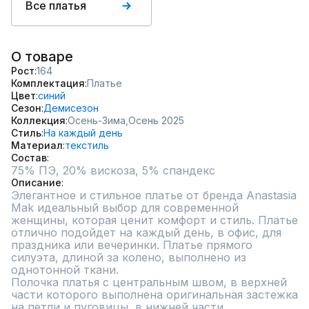
Все платья
О товаре
Рост
164
Комплектация
Платье
Цвет
синий
Сезон
Демисезон
Коллекция
Осень-Зима,
Осень 2025
Стиль
На каждый день
Материал
текстиль
Состав
75% ПЭ, 20% вискоза, 5% спандекс
Описание
Элегантное и стильное платье от бренда Anastasia 
Mak идеальный выбор для современной 
женщины, которая ценит комфорт и стиль. Платье 
отлично подойдет на каждый день, в офис, для 
праздника или вечеринки. Платье прямого 
силуэта, длиной за колено, выполнено из 
однотонной ткани. 

Полочка платья с центральным швом, в верхней 
части которого выполнена оригинальная застежка 
на петли и пуговицы, в нижней части 