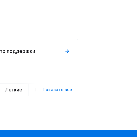
тр поддержки
Легкие
Нарядные
Деловой стиль
Вече
Показать всё