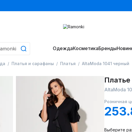
Одежда
Косметика
Бренды
Новин
да
Платья и сарафаны
Платья
AltaModa 1041 черный
Платье
AltaModa 1
Розничная ц
253.
Выберите ра