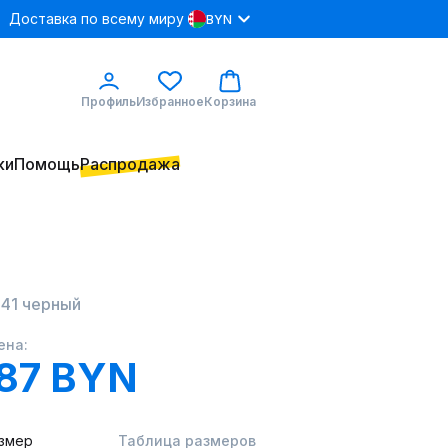
Доставка по всему миру
BYN
Профиль
Избранное
Корзина
ки
Помощь
Распродажа
041 черный
ена:
87 BYN
змер
Таблица размеров