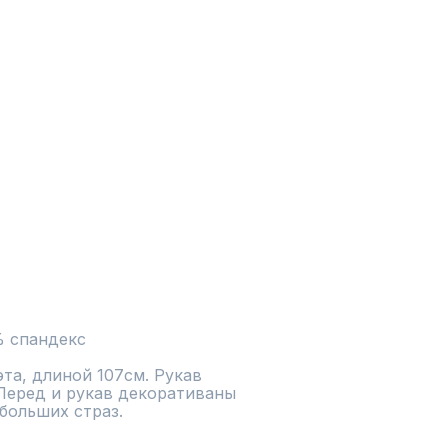
% спандекс
а, длиной 107см. Рукав 
еред и рукав декоративаны 
больших страз.