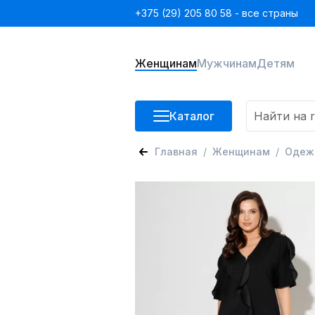
+375 (29) 205 80 58 - все страны
Женщинам
Мужчинам
Детям
Каталог
Главная
Женщинам
Одеж