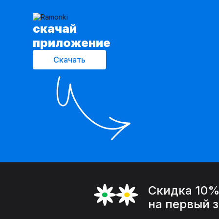
cкачай
приложение
Скачать
Скидка 10
на первый 