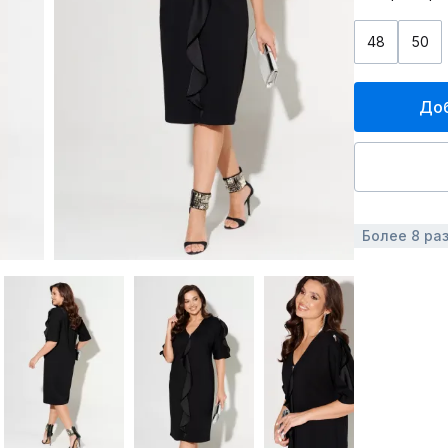
48
50
Доб
Более 8 ра