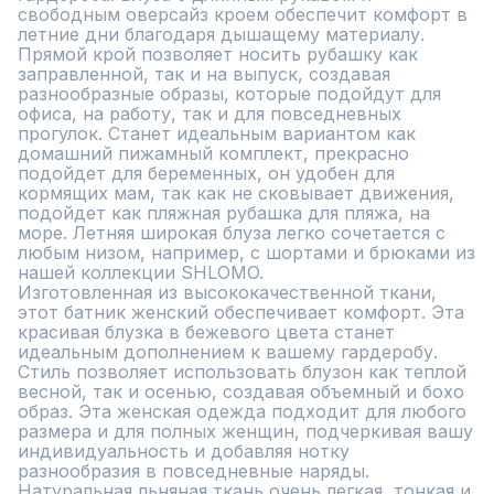
свободным оверсайз кроем обеспечит комфорт в 
летние дни благодаря дышащему материалу. 

Прямой крой позволяет носить рубашку как 
заправленной, так и на выпуск, создавая 
разнообразные образы, которые подойдут для 
офиса, на работу, так и для повседневных 
прогулок. Станет идеальным вариантом как 
домашний пижамный комплект, прекрасно 
подойдет для беременных, он удобен для 
кормящих мам, так как не сковывает движения, 
подойдет как пляжная рубашка для пляжа, на 
море. Летняя широкая блуза легко сочетается с 
любым низом, например, с шортами и брюками из 
нашей коллекции SHLOMO. 

Изготовленная из высококачественной ткани, 
этот батник женский обеспечивает комфорт. Эта 
красивая блузка в бежевого цвета станет 
идеальным дополнением к вашему гардеробу. 
Стиль позволяет использовать блузон как теплой 
весной, так и осенью, создавая объемный и бохо 
образ. Эта женская одежда подходит для любого 
размера и для полных женщин, подчеркивая вашу 
индивидуальность и добавляя нотку 
разнообразия в повседневные наряды. 

Натуральная льняная ткань очень легкая, тонкая и 