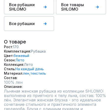
Все рубашки
Все товары
SHLOMO
SHLOMO
Все рубашки
О товаре
Рост
170
Комплектация
Рубашка
Цвет
бежевый
Сезон
Лето
Коллекция
Лето
Стиль
На каждый день
Материал
лен,
текстиль
Состав
100% лен
Описание
Льняная женская рубашка из коллекции SHLOMO: 
выполнена из приятного к телу льна, состав: 100% 
лён. Элегантная женская блузка - это идеальное 
сочетание стильного и практичного элемента 
гардероба. Блуза с длинным рукавом и 