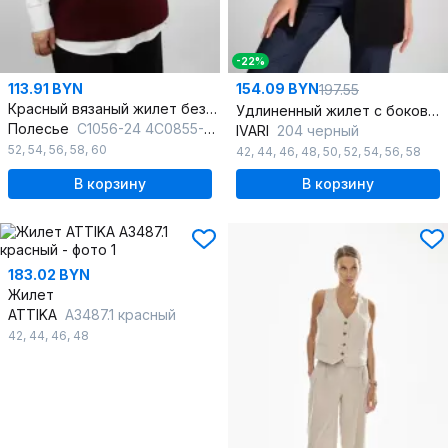
-22%
113.91 BYN
154.09 BYN
197.55
Красный вязаный жилет без боковых швов для ежедневного использования
Удлиненный жилет с боковыми карманами и лацканами
Полесье
С1056-24 4С0855-Д43 158,164 св.бордовый
IVARI
204 черный
52
,
54
,
56
,
58
,
60
42
,
44
,
46
,
48
,
50
,
52
,
54
,
56
,
58
В корзину
В корзину
183.02 BYN
Жилет
ATTIKA
A3487.1 красный
42
,
44
,
46
,
48