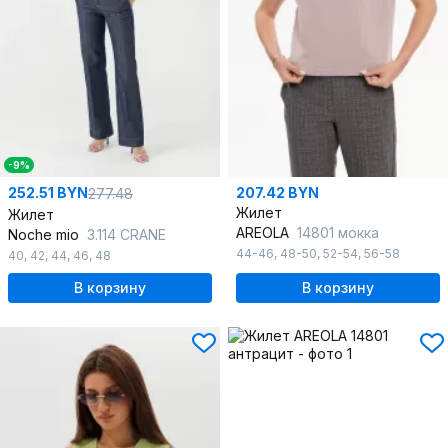
-9%
252.51 BYN
207.42 BYN
277.48
Жилет
Жилет
AREOLA
14801 мокка
Noche mio
3.114 CRANE
44-46
,
48-50
,
52-54
,
56-58
40
,
42
,
44
,
46
,
48
В корзину
В корзину