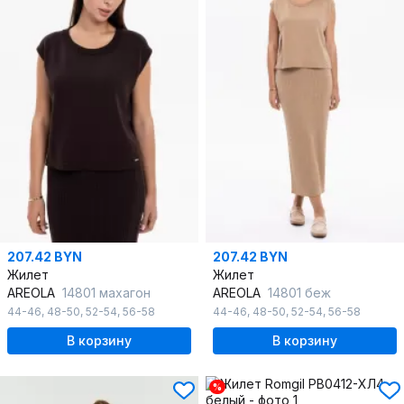
207.42 BYN
207.42 BYN
Жилет
Жилет
AREOLA
14801 махагон
AREOLA
14801 беж
44-46
,
48-50
,
52-54
,
56-58
44-46
,
48-50
,
52-54
,
56-58
В корзину
В корзину
%