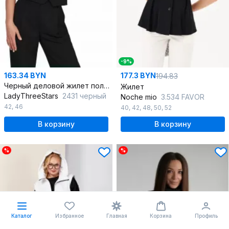
-9%
163.34 BYN
177.3 BYN
194.83
Черный деловой жилет полуприлегающего силуэта из текстиля
Жилет
LadyThreeStars
2431 черный
Noche mio
3.534 FAVOR
42
,
46
40
,
42
,
48
,
50
,
52
В корзину
В корзину
%
%
Каталог
Избранное
Главная
Корзина
Профиль