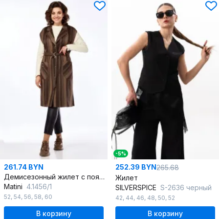
-5%
261.74 BYN
252.39 BYN
265.68
Демисезонный жилет с поясом и накладными карманами
Жилет
Matini
4.1456/1
SILVERSPICE
S-2636 черный
52
,
54
,
56
,
58
,
60
42
,
44
,
46
,
48
,
50
,
52
В корзину
В корзину