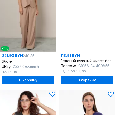
-11%
221.93 BYN
113.91 BYN
249.35
Зеленый вязаный жилет без боковых швов для повседневного стиля
Жилет
Полесье
С1056-24 4С0855-Д43 158,164 лишайник_меланж
JRSy
2557 бежевый
52
,
54
,
56
,
58
,
60
42
,
44
,
46
В корзину
В корзину