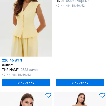
Rivoli
8096.1 черный
42
,
44
,
46
,
48
,
50
,
52
220.45 BYN
Жилет
THE NAME
2533 лимон
42
,
44
,
46
,
48
,
50
,
52
В корзину
В корзину