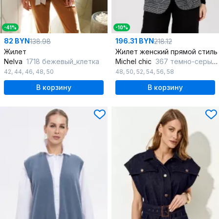
-41%
-10%
82 BYN
196.31 BYN
138.98
218.12
Жилет
Жилет женский прямой стиль
Nelva
1718 бежевый_клетка
Michel chic
367 темно-серый,клетка
42
,
44
,
46
,
48
,
50
48
,
50
,
52
,
54
,
56
,
58
В корзину
В корзину