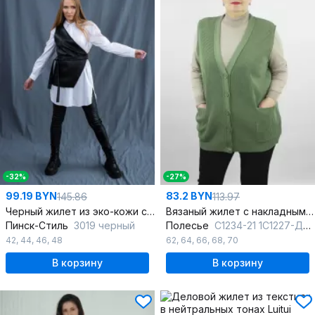
-32%
-27%
99.19 BYN
83.2 BYN
145.86
113.97
Черный жилет из эко-кожи с асимметричным кроем
Вязаный жилет с накладными карманами и V-образным вырезом
Пинск-Стиль
3019 черный
Полесье
С1234-21 1С1227-Д43 170,176 кактус
42
,
44
,
46
,
48
62
,
64
,
66
,
68
,
70
В корзину
В корзину