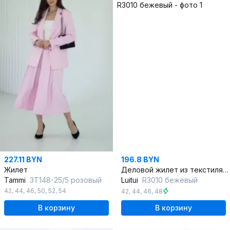
227.11 BYN
196.8 BYN
Жилет
Деловой жилет из текстиля в нейтральных тонах
Tammi
3Т148-25/5 розовый
Luitui
R3010 бежевый
42
,
44
,
46
,
50
,
52
,
54
42
,
44
,
46
,
48
В корзину
В корзину