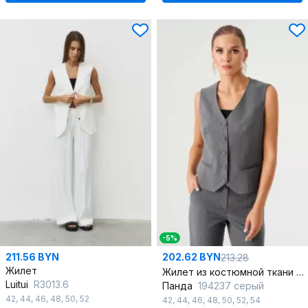
-5%
211.56 BYN
202.62 BYN
213.28
Жилет
Жилет из костюмной ткани с V-образным вырезом
Luitui
R3013.6
Панда
194237 серый
42
,
44
,
46
,
48
,
50
,
52
42
,
44
,
46
,
48
,
50
,
52
,
54