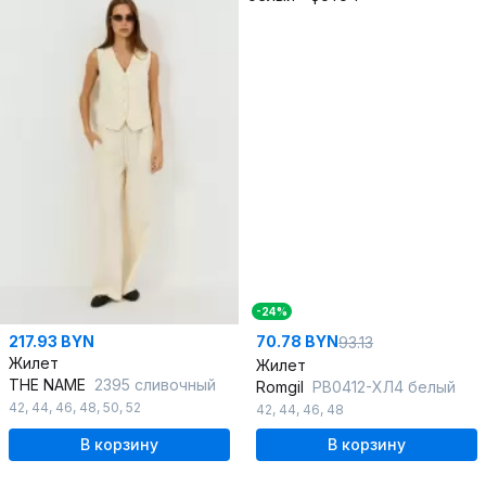
-24%
217.93 BYN
70.78 BYN
93.13
Жилет
Жилет
THE NAME
2395 сливочный
Romgil
РВ0412-ХЛ4 белый
42
,
44
,
46
,
48
,
50
,
52
42
,
44
,
46
,
48
В корзину
В корзину