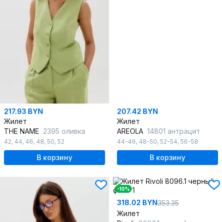
217.93 BYN
207.42 BYN
Жилет
Жилет
THE NAME
2395 оливка
AREOLA
14801 антрацит
42
,
44
,
46
,
48
,
50
,
52
44-46
,
48-50
,
52-54
,
56-58
В корзину
В корзину
-10%
318.02 BYN
353.35
Жилет