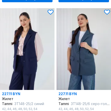
227.11 BYN
227.11 BYN
Жилет
Жилет
Tammi
3Т148-25/2 синий
Tammi
3Т148-25/6 серо-голубой
42
,
44
,
46
,
48
,
50
,
52
,
54
42
,
44
,
46
,
48
,
50
,
52
,
54