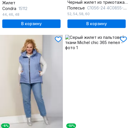
Черный жилет из трикотажа без боковых швов на каждый день
Жилет
Полесье
С1056-24 4С0855-Д43 158,164 турецкий_кофе
Condra
15112
52
,
54
,
58
,
60
44
,
46
,
48
В корзину
В корзину
-6%
-10%