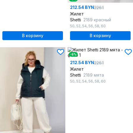
212.54 BYN
226.1
Жилет
Shetti
2189 красный
50
,
52
,
54
,
56
,
58
,
60
В корзину
В корзину
-6%
212.54 BYN
226.1
Жилет
Shetti
2189 мята
50
,
52
,
54
,
56
,
58
,
60