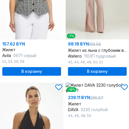
-7%
157.62 BYN
98.18 BYN
105.56
Жилет
Жилет из льна с глубоким вырезом и пуговицами
Avila
0971 серый
Atelero
1103П пудровый
52
,
54
,
56
,
58
42
,
44
,
46
,
48
,
50
,
52
В корзину
В корзину
-10%
239.11 BYN
265.67
Жилет
DAVA
3230 голубой
44
,
46
,
48
,
50