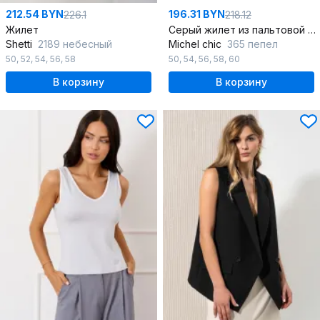
212.54 BYN
196.31 BYN
226.1
218.12
Жилет
Серый жилет из пальтовой ткани
Shetti
2189 небесный
Michel chic
365 пепел
50
,
52
,
54
,
56
,
58
50
,
54
,
56
,
58
,
60
В корзину
В корзину