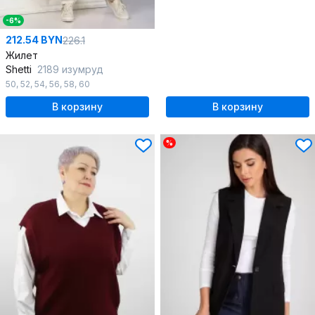
-6%
212.54 BYN
226.1
Жилет
Shetti
2189 изумруд
50
,
52
,
54
,
56
,
58
,
60
В корзину
В корзину
%