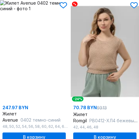
%
-24%
247.97 BYN
70.78 BYN
93.13
Жилет
Жилет
Avenue
0402 темно-синий
Romgil
РВ0412-ХЛ4 бежевый-лайт
48
,
50
,
52
,
54
,
56
,
58
,
60
,
62
,
64
,
66
,
68
,
70
,
72
42
,
44
,
46
,
48
В корзину
В корзину