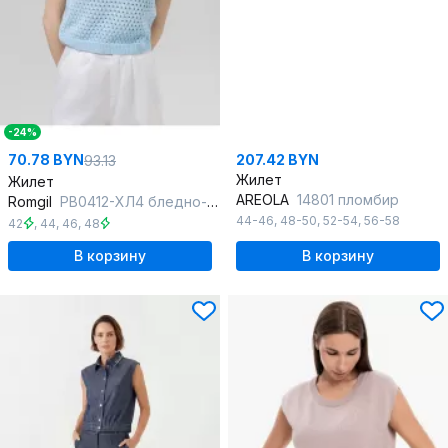
-24%
70.78 BYN
207.42 BYN
93.13
Жилет
Жилет
AREOLA
14801 пломбир
Romgil
РВ0412-ХЛ4 бледно-голубой
44-46
,
48-50
,
52-54
,
56-58
42
,
44
,
46
,
48
В корзину
В корзину