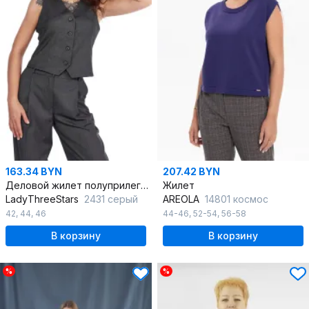
163.34 BYN
207.42 BYN
Деловой жилет полуприлегающего силуэта из костюмной ткани
Жилет
LadyThreeStars
2431 серый
AREOLA
14801 космос
42
,
44
,
46
44-46
,
52-54
,
56-58
В корзину
В корзину
%
%