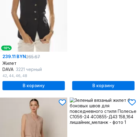
-10%
239.11 BYN
265.67
Жилет
DAVA
3221 черный
42
,
44
,
46
,
48
В корзину
В корзину