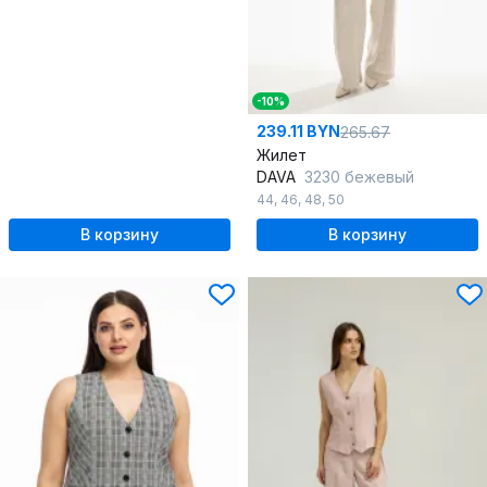
-10%
239.11 BYN
265.67
Жилет
DAVA
3230 бежевый
44
,
46
,
48
,
50
В корзину
В корзину