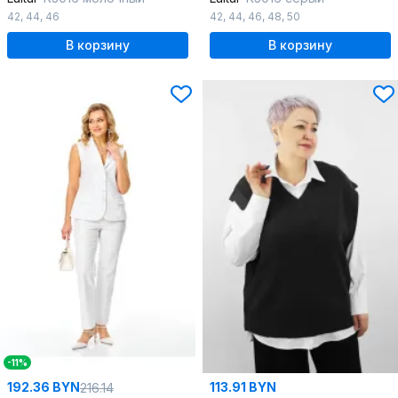
42
,
44
,
46
42
,
44
,
46
,
48
,
50
В корзину
В корзину
-11%
192.36 BYN
113.91 BYN
216.14