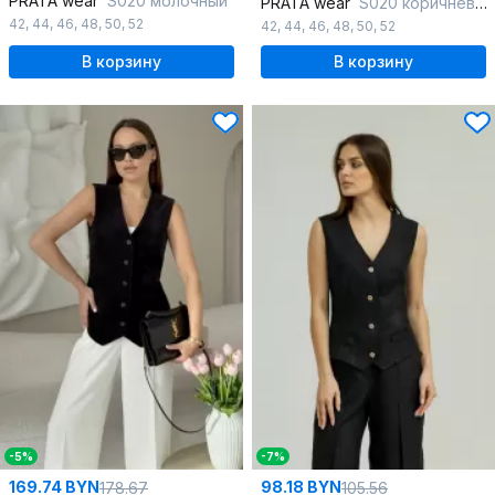
PRATA wear
S020 молочный
PRATA wear
S020 коричневый_new
42
,
44
,
46
,
48
,
50
,
52
42
,
44
,
46
,
48
,
50
,
52
В корзину
В корзину
-5%
-7%
169.74 BYN
98.18 BYN
178.67
105.56