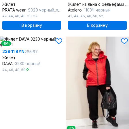
Жилет
Жилет из льна с рельефами и глубоким вырезом
PRATA wear
S020 черный_new
Atelero
1103Ч черный
42
,
44
,
46
,
48
,
50
,
52
42
,
44
,
46
,
48
,
50
,
52
В корзину
В корзину
-10%
239.11 BYN
265.67
Жилет
DAVA
3230 черный
44
,
46
,
48
,
50
-6%