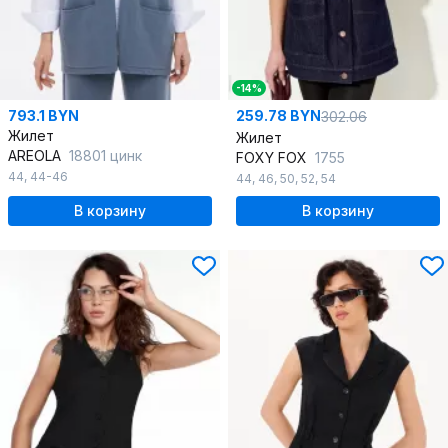
-14%
793.1 BYN
259.78 BYN
302.06
Жилет
Жилет
AREOLA
18801 цинк
FOXY FOX
1755
44
,
44-46
44
,
46
,
50
,
52
,
54
В корзину
В корзину