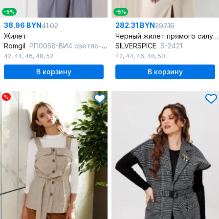
-5%
-5%
38.96 BYN
282.31 BYN
41.02
297.16
Жилет
Черный жилет прямого силуэта с карманами и двубортной застежкой
Romgil
РП0058-ВИ4 светло-серый,белый
SILVERSPICE
S-2421
42
,
44
,
46
,
48
,
52
42
,
44
,
46
,
48
,
50
В корзину
В корзину
%