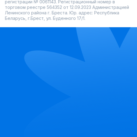
регистрации № 0061143. Регистрационный номер в
торговом реестре 564352 от 12.09.2023 Администрацией
Ленинского района г. Бреста. Юр. адрес: Республика
Беларусь, г.Брест, ул. Буденного 17/1.