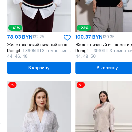
-41%
-23%
78.03 BYN
100.37 BYN
132.25
130.35
Жилет женский вязаный из шерсти и акрила
Romgil
ТЗ905ШТЗ темно-синий,молочный,красновато-бордовый
Romgil
ТЗ910ШТЗ темно-син
,
,
,
,
44
46
48
44
48
50
В корзину
В корзину
%
%