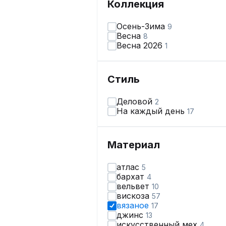
Коллекция
Осень-Зима
9
Весна
8
Весна 2026
1
Стиль
Деловой
2
На каждый день
17
Материал
атлас
5
бархат
4
вельвет
10
вискоза
57
вязаное
17
джинс
13
искусственный мех
4