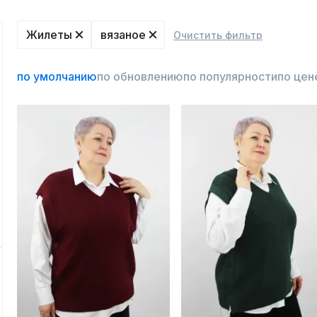
Жилеты
вязаное
Очистить фильтр
по умолчанию
по обновлению
по популярности
по цен