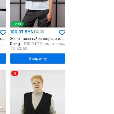
-23%
100.37 BYN
130.35
Жилет вязаный из шерсти для повседневной носки
Жилет вязаный из шерсти для повседневной носки
ий
Romgil
ТЗ910ШТЗ темно-серый
,
,
46
50
52
В корзину
%