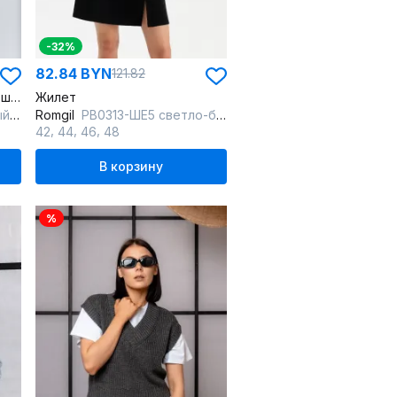
-32%
82.84 BYN
121.82
Жилет женский вязаный из шерсти и акрила
Жилет
ний
Romgil
РВ0313-ШЕ5 светло-бежевый
,
,
,
42
44
46
48
В корзину
%