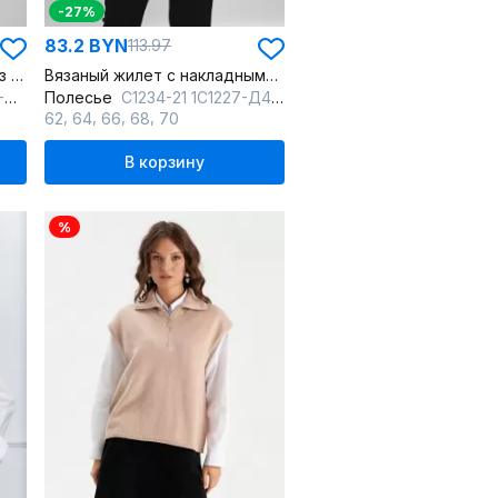
-27%
83.2 BYN
113.97
Зеленый вязаный жилет без боковых швов для повседневного стиля
Вязаный жилет с накладными карманами и V-образным вырезом
нж
Полесье
С1234-21 1С1227-Д43 170,176 кактус
,
,
,
,
62
64
66
68
70
В корзину
%