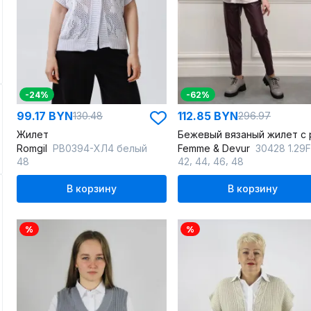
-24%
-62%
99.17 BYN
112.85 BYN
130.48
296.97
Жилет
Romgil
РВ0394-ХЛ4 белый
Femme & Devur
30428 1.29F(17
,
,
,
48
42
44
46
48
В корзину
В корзину
%
%