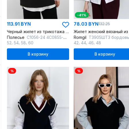
-41%
113.91 BYN
78.03 BYN
132.25
Черный жилет из трикотажа без боковых швов на каждый день
Полесье
С1056-24 4С0855-Д43 158,164 турецкий_кофе
Romgil
ТЗ905ШТЗ бордовый,молочный,темно-си
,
,
,
,
,
,
52
54
58
60
42
44
46
48
В корзину
В корзину
%
%