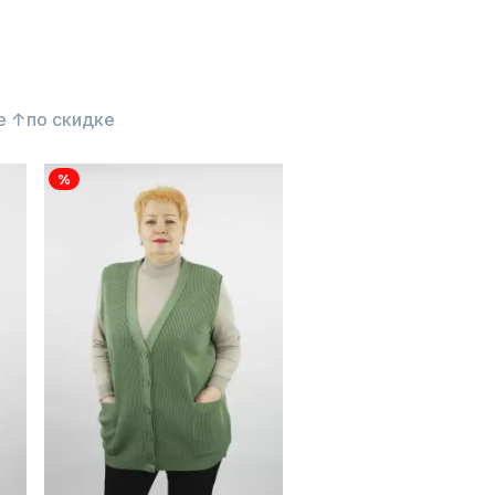
е ↑
по скидке
%