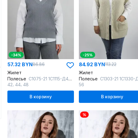
-34%
-25%
57.32 BYN
84.92 BYN
86.86
113.22
Жилет
Жилет
Полесье
С1075-21 1С1115-Д43 158,164 серый
Полесье
С1303-21 1С1330-Д43 158,164 слоновая_к
,
,
42
44
48
56
В корзину
В корзину
%