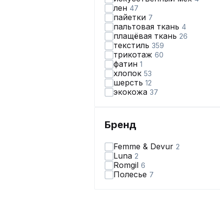
лен
47
пайетки
7
пальтовая ткань
4
плащёвая ткань
26
текстиль
359
трикотаж
60
фатин
1
хлопок
53
шерсть
12
экокожа
37
Бренд
Femme & Devur
2
Luna
2
Romgil
6
Полесье
7