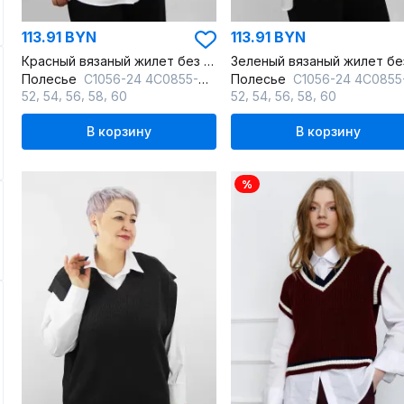
113.91 BYN
113.91 BYN
Красный вязаный жилет без боковых швов для ежедневного использования
Полесье
С1056-24 4С0855-Д43 158,164 св.бордовый
Полесье
С1056-24 4С0855-Д43 158,164 лишайник_мела
,
,
,
,
,
,
,
,
52
54
56
58
60
52
54
56
58
60
В корзину
В корзину
%