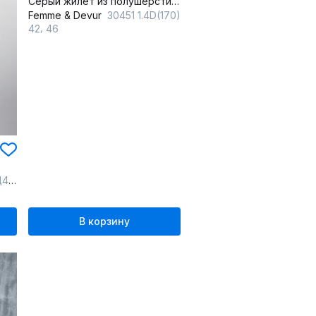
Серый жилет из полушерсти с высоким воротом и переплетением
Femme & Devur
30451 1.4D(170)
,
42
46
ость
В корзину