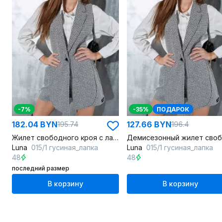
-7%
-35%
ПОДАРОК
182.04 BYN
127.66 BYN
195.74
196.4
Жилет свободного кроя с лацканами из текстиля
Luna
015/1 гусиная_лапка
Luna
015/1 гусиная_лапка
48
48
последний размер
В корзину
В корзину