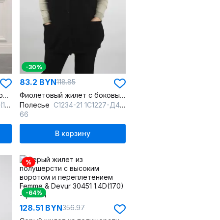
-30%
83.2 BYN
118.85
Бежевый вязаный жилет с разрезами по бокам
Фиолетовый жилет с боковыми карманами и застежкой
0)
Полесье
С1234-21 1С1227-Д43 170,176 ежевичный
66
В корзину
%
-64%
128.51 BYN
356.97