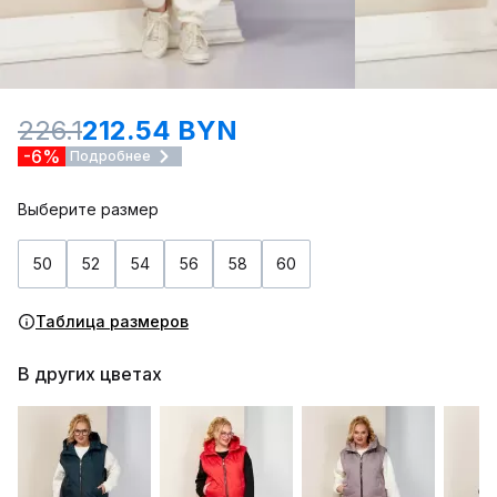
226.1
212.54 BYN
-6%
Подробнее
Выберите размер
50
52
54
56
58
60
Таблица размеров
В других цветах