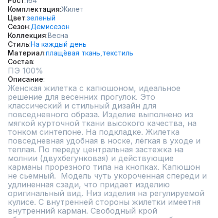
Рост
164
Комплектация
Жилет
Цвет
зеленый
Сезон
Демисезон
Коллекция
Весна
Стиль
На каждый день
Материал
плащёвая ткань,
текстиль
Состав
Описание
Женская жилетка с капюшоном, идеальное 
решение для весенних прогулок. Это 
классический и стильный дизайн для 
повседневного образа. Изделие выполнено из  
мягкой курточной ткани высокого качества, на 
тонком синтепоне. На подкладке. Жилетка 
повседневная удобная в носке, лёгкая в уходе и 
теплая. По переду центральная застежка на 
молнии (двухбегунковая) и действующие 
карманы прорезного типа на кнопках. Капюшон 
не сьемный.  Модель чуть укороченная спереди и 
удлиненная сзади, что придает изделию 
оригинальный вид. Низ изделия на регулируемой 
кулисе. С внутренней стороны жилетки имеетня 
внутренний карман. Свободный крой 