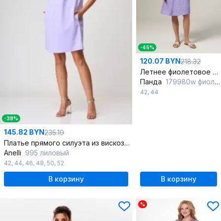
-45%
120.07 BYN
218.32
Летнее фиолетовое платье с шнурками и коротким рукавом
Панда
179980w фиолетовый
42
,
44
-38%
145.82 BYN
235.19
Платье прямого силуэта из вискозы с коротким рукавом и карманами
Anelli
995 лиловый
42
,
44
,
46
,
48
,
50
,
52
В корзину
В корзину
%