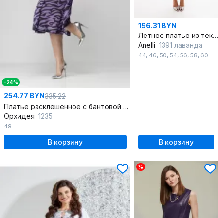
196.31 BYN
Летнее платье из текстиля с поясом для универсального повседневного стиля
Anelli
1391 лаванда
44
,
46
,
50
,
54
,
56
,
58
,
60
-24%
254.77 BYN
335.22
Платье расклешенное с бантовой складкой и резинкой по талии
Орхидея
1235
48
В корзину
В корзину
%