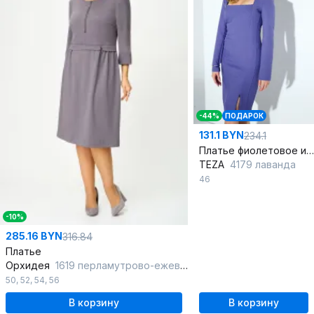
-44%
ПОДАРОК
131.1 BYN
234.1
Платье фиолетовое из шерсти с рельефами и воротником-стойкой
TEZA
4179 лаванда
46
-10%
285.16 BYN
316.84
Платье
Орхидея
1619 перламутрово-ежевичный
50
,
52
,
54
,
56
В корзину
В корзину