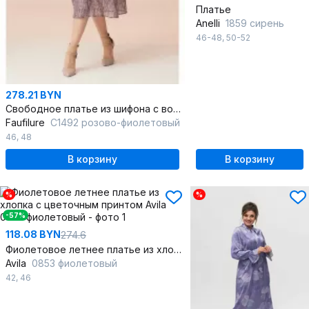
Платье
Anelli
1859 сирень
46-48
,
50-52
278.21 BYN
Свободное платье из шифона с воротником-стойкой и поясом
Faufilure
C1492 розово-фиолетовый
46
,
48
В корзину
В корзину
%
%
-57%
118.08 BYN
274.6
Фиолетовое летнее платье из хлопка с цветочным принтом
Avila
0853 фиолетовый
42
,
46