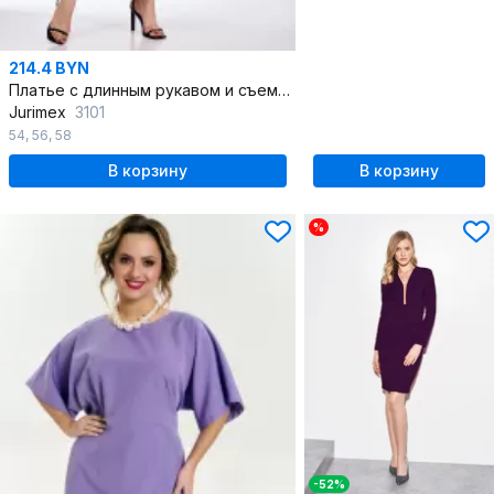
214.4 BYN
Платье с длинным рукавом и съемным поясом для летнего гардероба
Jurimex
3101
54
,
56
,
58
В корзину
В корзину
%
-52%