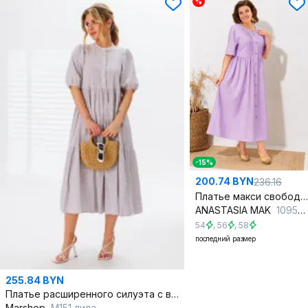
%
-15%
200.74 BYN
236.16
Платье макси свободное с пуговицами сиреневое
ANASTASIA MAK
1095-1 сиреневый
54
,
56
,
58
последний размер
255.84 BYN
Платье расширенного силуэта с воланами из хлопка
Marshop
М151 лила