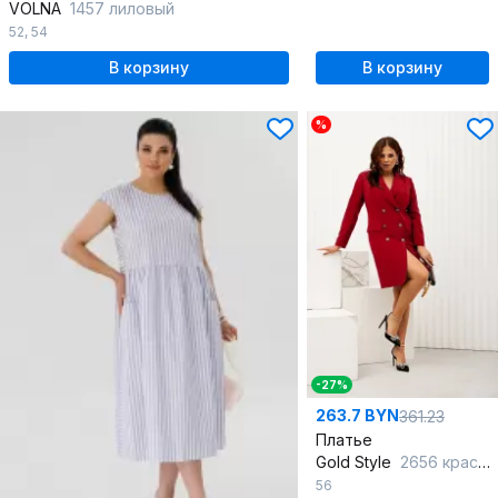
VOLNA
1457 лиловый
52
,
54
В корзину
В корзину
%
-27%
263.7 BYN
361.23
Платье
Gold Style
2656 красный
56