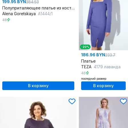
199.95 BYN
384.53
Полуприталяющее платье из костюмной ткани с отложным воротником и складками
Alena Goretskaya
A1444/1
48
-20%
186.96 BYN
233.7
Платье
TEZA
4179 лаванда
46
последний размер
В корзину
В корзину