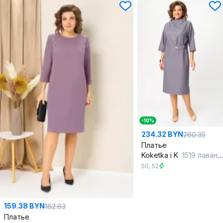
-10%
234.32 BYN
260.35
Платье
Koketka i K
1519 лавандовый
50
,
52
159.38 BYN
162.63
Платье