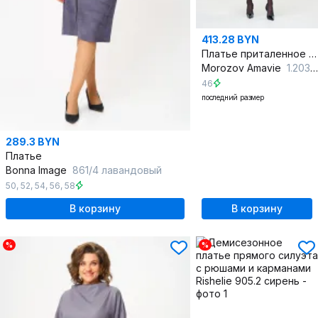
413.28 BYN
Платье приталенное с кокеткой и складками, карманы, разрезы
Morozov Amavie
1.2039_A2_Polli_фиолетовый
46
последний размер
289.3 BYN
Платье
Bonna Image
861/4 лавандовый
50
,
52
,
54
,
56
,
58
В корзину
В корзину
%
%