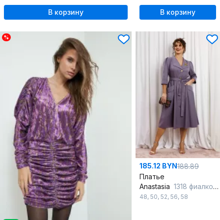
В корзину
В корзину
%
185.12 BYN
188.89
Платье
Anastasia
1318 фиалковый_
48
,
50
,
52
,
56
,
58