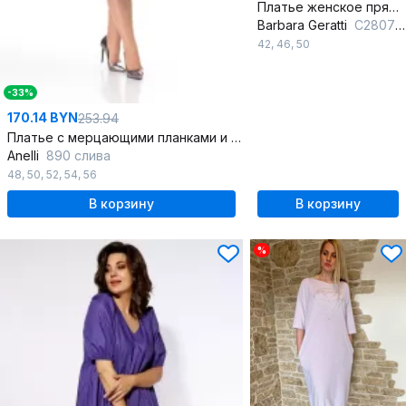
Платье женское прямого силуэта из трикотажа
Barbara Geratti
С2807BG серый/лаванда
42
,
46
,
50
-33%
170.14 BYN
253.94
Платье с мерцающими планками и прорезными карманами
Anelli
890 слива
48
,
50
,
52
,
54
,
56
В корзину
В корзину
%