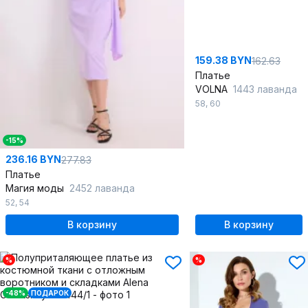
159.38 BYN
162.63
Платье
VOLNA
1443 лаванда
58
,
60
-15%
236.16 BYN
277.83
Платье
Магия моды
2452 лаванда
52
,
54
В корзину
В корзину
%
%
-48%
ПОДАРОК