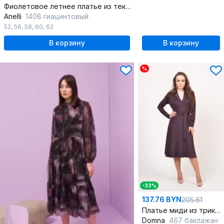
Фиолетовое летнее платье из текстиля с большими размерами
Anelli
1408 гиацинтовый
52
,
56
,
58
,
60
,
62
В корзину
В корзину
%
-33%
137.76 BYN
205.61
Платье миди из трикотажа с подчеркивающим поясом
Domna
467 баклажан