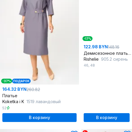
-17%
122.98 BYN
148.16
Демисезонное платье прямого силуэта с рюшами и карманами
Rishelie
905.2 сирень
46
,
48
-37%
ПОДАРОК
164.32 BYN
260.82
Платье
Koketka i K
1519 лавандовый
52
В корзину
В корзину