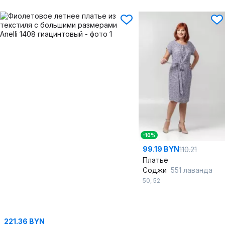
-10%
99.19 BYN
110.21
Платье
Соджи
551 лаванда
50
,
52
221.36 BYN