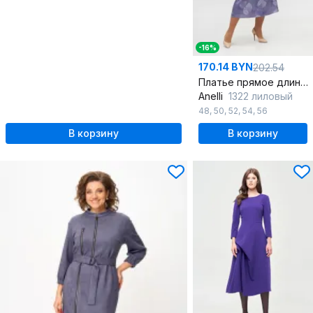
-16%
170.14 BYN
202.54
Платье прямое длинное из вискозы, с фигурным вырезом и бант
Anelli
1322 лиловый
48
,
50
,
52
,
54
,
56
В корзину
В корзину