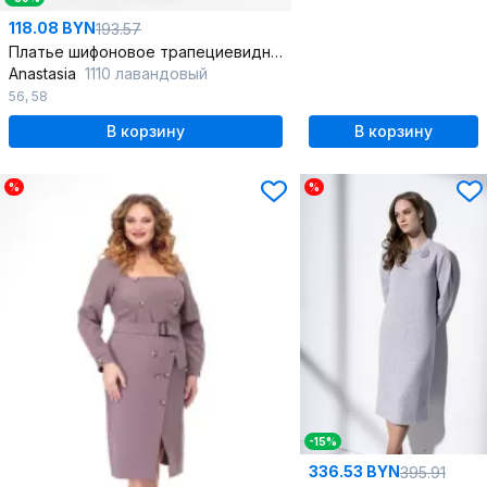
118.08 BYN
193.57
Платье шифоновое трапециевидное с воланами
Anastasia
1110 лавандовый
56
,
58
В корзину
В корзину
%
%
-15%
336.53 BYN
395.91