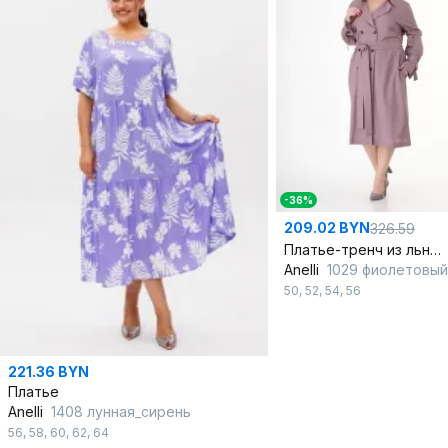
-36%
209.02 BYN
326.59
Платье-тренч из льняной ткани с классическими деталями
Anelli
1029 фиолетовый
50
,
52
,
54
,
56
221.36 BYN
Платье
Anelli
1408 лунная_сирень
56
,
58
,
60
,
62
,
64