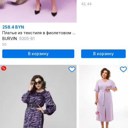
42
,
44
258.4 BYN
Платье из текстиля в фиолетовом и черном цвете
BURVIN
9305-81
50
В корзину
В корзину
%