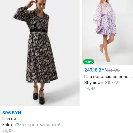
-40%
247.18 BYN
411.96
Платье расклешенное из шифона с воланом и поясом
Shymoda
310-22
44
,
46
396 BYN
Платье
Erika
7235 черно-молочный
46
,
52