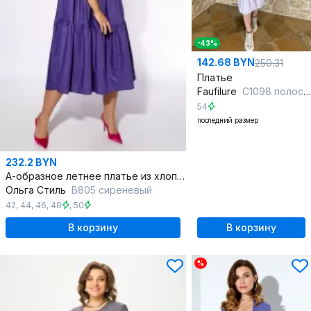
-43%
142.68 BYN
250.31
Платье
Faufilure
С1098 полоска_фиолет
54
последний размер
232.2 BYN
А-образное летнее платье из хлопка с карманами
Ольга Стиль
В805 сиреневый
42
,
44
,
46
,
48
,
50
В корзину
В корзину
%