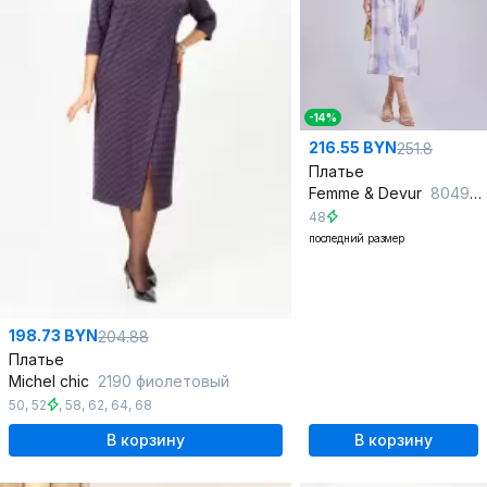
-14%
216.55 BYN
251.8
Платье
Femme & Devur
80499 1.32F(170)
48
последний размер
198.73 BYN
204.88
Платье
Michel chic
2190 фиолетовый
50
,
52
,
58
,
62
,
64
,
68
В корзину
В корзину