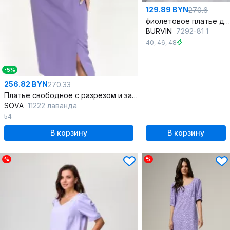
129.89 BYN
270.6
фиолетовое платье длиной 89 см из текстиля
BURVIN
7292-81 1
40
,
46
,
48
-5%
256.82 BYN
270.33
Платье свободное с разрезом и запахом спиной, Лето
SOVA
11222 лаванда
54
В корзину
В корзину
%
%