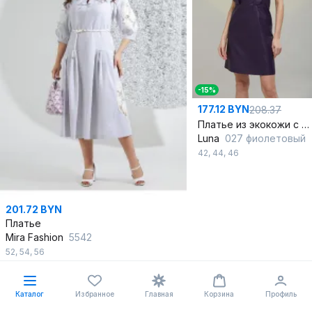
-15%
177.12 BYN
208.37
Платье из экокожи с декоративными складками и расширением к низу
Luna
027 фиолетовый
42
,
44
,
46
201.72 BYN
Платье
Mira Fashion
5542
52
,
54
,
56
В корзину
В корзину
Каталог
Избранное
Главная
Корзина
Профиль