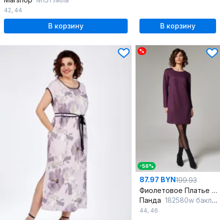
42
,
44
В корзину
В корзину
%
-56%
87.97 BYN
199.93
Фиолетовое Платье прямого силуета с игривыми вырезами
Панда
182580w баклажан
44
,
46