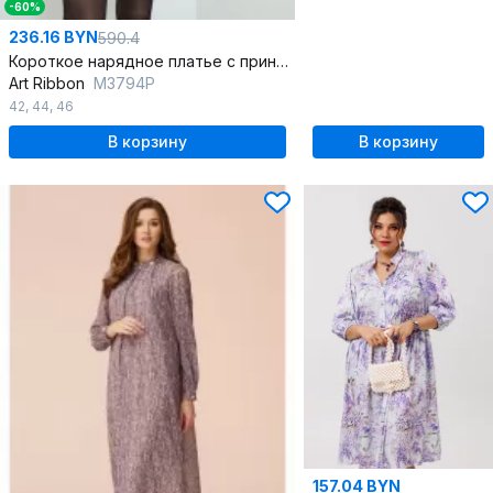
-60%
236.16 BYN
590.4
Короткое нарядное платье с принтом и V-образной горловиной
Art Ribbon
M3794P
42
,
44
,
46
В корзину
В корзину
157.04 BYN