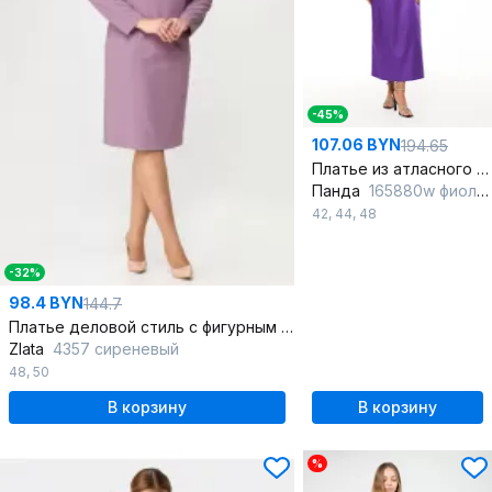
-45%
107.06 BYN
194.65
Платье из атласного текстиля с талиевым силуэтом
Панда
165880w фиолетовый
42
,
44
,
48
-32%
98.4 BYN
144.7
Платье деловой стиль с фигурным вырезом и складками
Zlata
4357 сиреневый
48
,
50
В корзину
В корзину
%