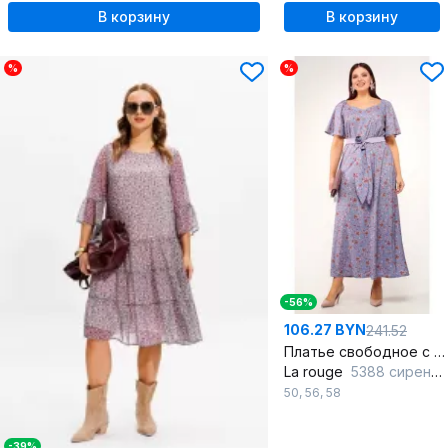
В корзину
В корзину
%
%
-56%
106.27 BYN
241.52
Платье свободное с фигурным вырезом и поясом
La rouge
5388 сиреневый-(цветы)
50
,
56
,
58
-39%