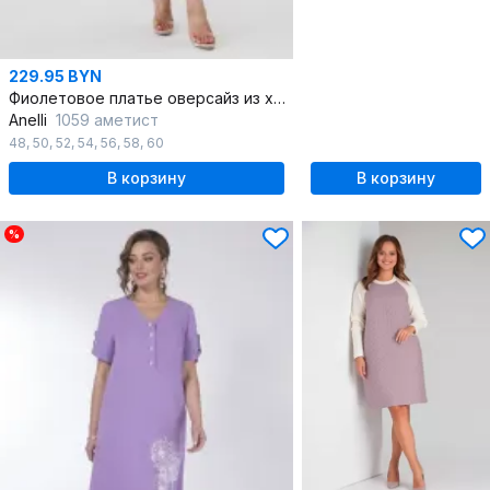
229.95 BYN
Фиолетовое платье оверсайз из хлопкового текстиля
Anelli
1059 аметист
48
,
50
,
52
,
54
,
56
,
58
,
60
В корзину
В корзину
%