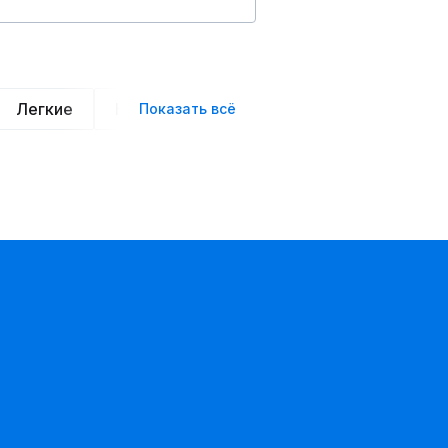
Легкие
Нарядные
Деловой стиль
Вече
Показать всё