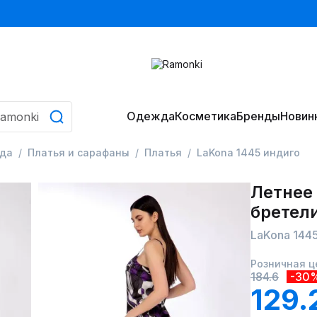
Одежда
Косметика
Бренды
Новин
да
Платья и сарафаны
Платья
LaKona 1445 индиго
Летнее
бретел
LaKona 144
Розничная ц
184.6
-30
129.