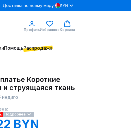
Доставка по всему миру
BYN
Профиль
Избранное
Корзина
ки
Помощь
Распродажа
 платье Короткие
и и струящаяся ткань
5 индиго
ена:
%
Подробнее
22 BYN