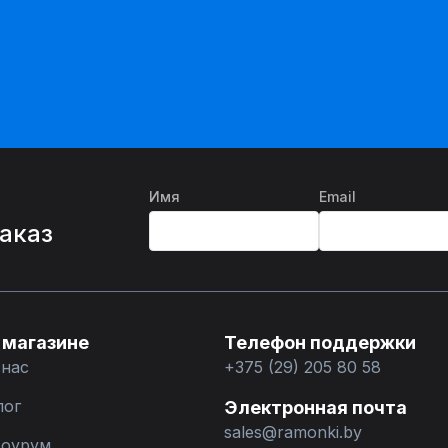
Имя
Email
%
заказ
 магазине
Телефон поддержки
 нас
+375 (29) 205 80 58
лог
Электронная почта
sales@ramonki.by
оурум