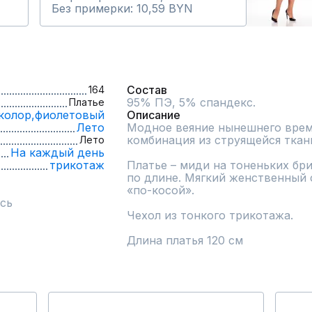
Без примерки: 10,59 BYN
Состав
164
95% ПЭ, 5% спандекс.
Платье
колор,
фиолетовый
Описание
Лето
Модное веяние нынешнего време
комбинация из струящейся ткани
Лето
На каждый день
трикотаж
Платье – миди на тоненьких бри
по длине. Мягкий женственный 
«по-косой».

сь
Чехол из тонкого трикотажа.

Длина платья 120 см