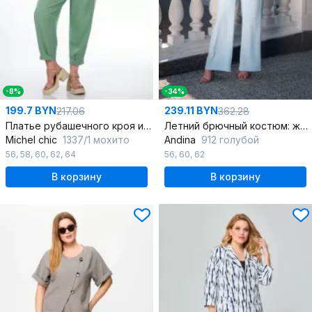
-8%
-34%
199.7 BYN
239.11 BYN
217.06
362.28
Платье рубашечного кроя из хлопка с разрезом и карманами
Летний брючный костюм: жакет-кимано и брюки палаццо
Michel chic
1337/1 мохито
Andina
912 голубой
56
,
58
,
60
,
62
,
64
56
,
60
,
62
В корзину
В корзину