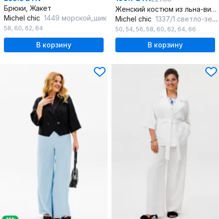
Брюки, Жакет
Женский костюм из льна-вишера брюки и жакет на каждый день
Michel chic
1449 морской_шик
Michel chic
1337/1 светло-зеленый
58
,
60
,
62
,
64
50
,
54
,
56
,
58
,
60
,
62
,
64
,
66
В корзину
В корзину