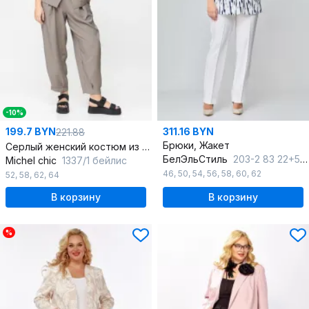
-10%
199.7 BYN
311.16 BYN
221.88
Брюки, Жакет
Серлый женский костюм из льна-вишера с укороченным жакетом
БелЭльСтиль
203-2 83 22+596-2 79 22)
Michel chic
1337/1 бейлис
46
,
50
,
54
,
56
,
58
,
60
,
62
52
,
58
,
62
,
64
В корзину
В корзину
%