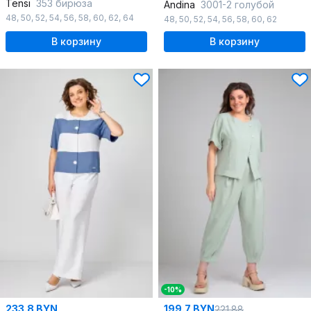
Tensi
353 бирюза
Andina
3001-2 голубой
48
,
50
,
52
,
54
,
56
,
58
,
60
,
62
,
64
48
,
50
,
52
,
54
,
56
,
58
,
60
,
62
В корзину
В корзину
-10%
233.8 BYN
199.7 BYN
221.88