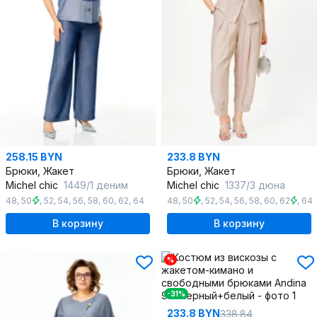
258.15 BYN
233.8 BYN
Брюки, Жакет
Брюки, Жакет
Michel chic
1449/1 деним
Michel chic
1337/3 дюна
48
,
50
,
52
,
54
,
56
,
58
,
60
,
62
,
64
48
,
50
,
52
,
54
,
56
,
58
,
60
,
62
,
64
В корзину
В корзину
%
-31%
233.8 BYN
338.84