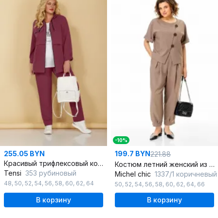
-10%
255.05 BYN
199.7 BYN
221.88
Красивый трифлексовый комплект жакет, брюки и футболка
Костюм летний женский из льна: жакет и брюки
Tensi
353 рубиновый
Michel chic
1337/1 коричневый
48
,
50
,
52
,
54
,
56
,
58
,
60
,
62
,
64
50
,
52
,
54
,
56
,
58
,
60
,
62
,
64
,
66
В корзину
В корзину