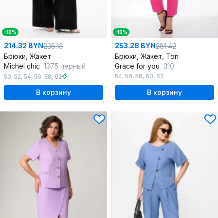
-10%
-10%
214.32 BYN
253.28 BYN
238.13
281.42
Брюки, Жакет
Брюки, Жакет, Топ
Michel chic
1375 черный
Grace for you
310
54
,
56
,
58
,
60
,
62
50
,
52
,
54
,
56
,
58
,
62
В корзину
В корзину