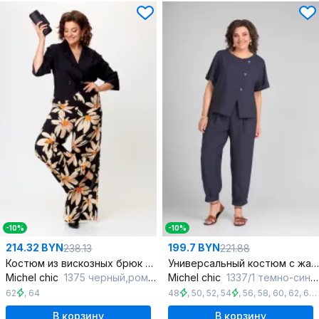
-10%
-10%
214.32 BYN
199.7 BYN
238.13
221.88
Костюм из вискозных брюк и жакета с лацканами и поясом
Универсальный костюм с жакетом и брюками из текстиля
Michel chic
1375 черный,ромашка
Michel chic
1337/1 темно-синий
62
,
64
48
,
50
,
52
,
54
,
56
,
58
,
60
,
62
,
64
,
В корзину
В корзину