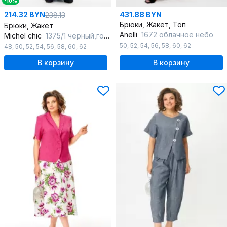
-10%
214.32 BYN
431.88 BYN
238.13
Брюки, Жакет, Топ
Брюки, Жакет
Anelli
1672 облачное небо
Michel chic
1375/1 черный,голубой
50
,
52
,
54
,
56
,
58
,
60
,
62
48
,
50
,
52
,
54
,
56
,
58
,
60
,
62
В корзину
В корзину