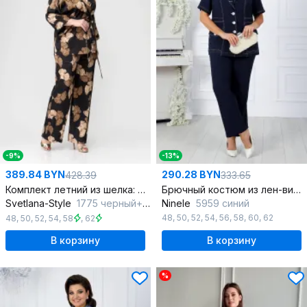
-9%
-13%
389.84 BYN
290.28 BYN
428.39
333.65
Комплект летний из шелка: жакет, топ и брюки
Брючный костюм из лен-вишер с контрастной отделкой
Svetlana-Style
1775 черный+цветы
Ninele
5959 синий
48
,
50
,
52
,
54
,
56
,
58
,
60
,
62
48
,
50
,
52
,
54
,
58
,
62
В корзину
В корзину
%