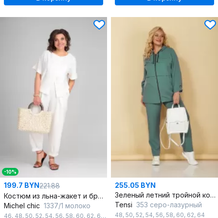
-10%
199.7 BYN
255.05 BYN
221.88
Зеленый летний тройной комплект с капюшоном и карманами
Костюм из льна-жакет и брюки-шаровары на каждый день
Tensi
353 серо-лазурный
Michel chic
1337/1 молоко
48
,
50
,
52
,
54
,
56
,
58
,
60
,
62
,
64
46
,
48
,
50
,
52
,
54
,
56
,
58
,
60
,
62
,
64
,
66