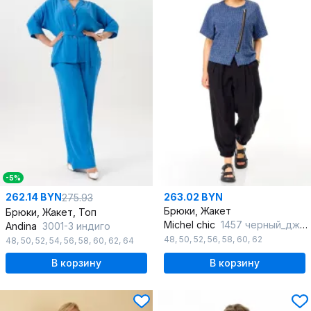
-5%
262.14 BYN
263.02 BYN
275.93
Брюки, Жакет
Брюки, Жакет, Топ
Michel chic
1457 черный_джинс
Andina
3001-3 индиго
48
,
50
,
52
,
56
,
58
,
60
,
62
48
,
50
,
52
,
54
,
56
,
58
,
60
,
62
,
64
В корзину
В корзину