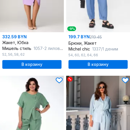
-9%
332.59 BYN
199.7 BYN
219.45
Жакет, Юбка
Брюки, Жакет
Мишель стиль
1057-2 лиловый
Michel chic
1337/1 деним
52
,
56
,
58
,
62
54
,
60
,
62
,
64
,
66
В корзину
В корзину
%