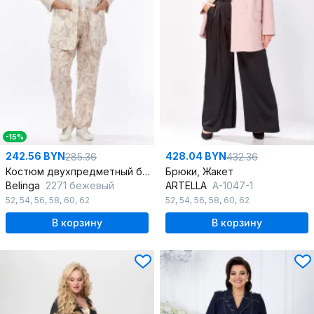
-15%
242.56 BYN
428.04 BYN
285.36
432.36
Костюм двухпредметный бежевый с жакетом и брюками
Брюки, Жакет
Belinga
2271 бежевый
ARTELLA
А-1047-1
52
,
54
,
56
,
58
,
60
,
62
52
,
54
,
56
,
58
,
60
,
62
В корзину
В корзину