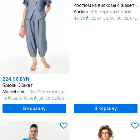
Костюм из вискозы с жакетом-кимано и свободными брюками
Andina
916 черный+белый
48
,
50
,
52
,
54
,
56
,
58
,
60
,
62
,
64
,
6
224.06 BYN
Брюки, Жакет
Michel chic
1337/2 летнее_небо
48
,
52
,
54
,
56
,
58
,
60
,
62
,
64
В корзину
В корзину