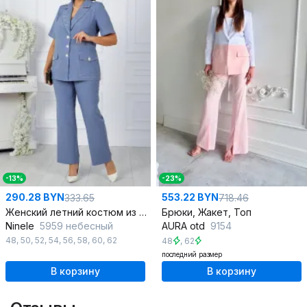
-13%
-23%
290.28 BYN
553.22 BYN
333.65
718.46
Женский летний костюм из ткани лен и текстиль
Брюки, Жакет, Топ
Ninele
5959 небесный
AURA otd
9154
48
,
50
,
52
,
54
,
56
,
58
,
60
,
62
48
,
62
последний размер
В корзину
В корзину