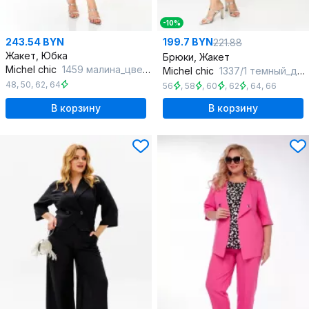
-10%
243.54 BYN
199.7 BYN
221.88
Жакет, Юбка
Брюки, Жакет
Michel chic
1459 малина_цветы
Michel chic
1337/1 темный_деним
48
,
50
,
62
,
64
56
,
58
,
60
,
62
,
64
,
66
В корзину
В корзину