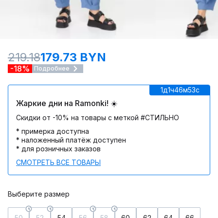
219.18
179.73 BYN
-18%
Подробнее
1д
1ч
46м
53c
Жаркие дни на Ramonki! ☀️
Скидки от -10% на товары с меткой #СТИЛЬНО
* примерка доступна
* наложенный платёж доступен
* для розничных заказов
СМОТРЕТЬ ВСЕ ТОВАРЫ
Выберите размер
50
52
54
56
58
60
62
64
66