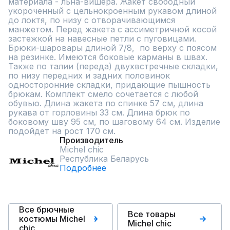
материала - льна-вишера. Жакет свободный 
укороченный с цельнокроенным рукавом длиной 
до локтя, по низу с отворачивающимся 
манжетом. Перед жакета с ассиметричной косой 
застежкой на навесные петли с пуговицами. 
Брюки-шаровары длиной 7/8,  по верху с поясом 
на резинке. Имеются боковые карманы в швах. 
Также по талии (переда) двухвстречные складки, 
по низу передних и задних половинок 
односторонние складки, придающие пышность 
брюкам. Комплект смело сочетается с любой 
обувью. Длина жакета по спинке 57 см, длина 
рукава от горловины 33 см. Длина брюк по 
боковому шву 95 см, по шаговому 64 см. Изделие 
подойдет на рост 170 см.
Производитель
Michel chic
Республика Беларусь
Подробнее
Все брючные
Все товары
костюмы Michel
Michel chic
chic