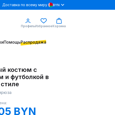
Доставка по всему миру
BYN
Профиль
Избранное
Корзина
ки
Помощь
Распродажа
й костюм с
м и футболкой в
 стиле
бирюза
ена:
05 BYN