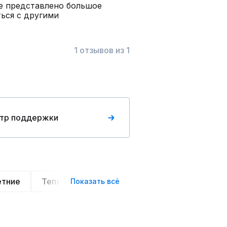
не представлено большое
ься с другими
1 отзывов из 1
тр поддержки
етние
Теплые
Легкие
Деловой стиль
Показать всё