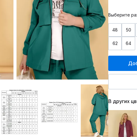
Выберите ра
48
50
62
64
Доб
В других ц