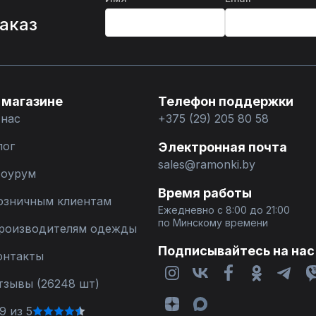
%
заказ
 магазине
Телефон поддержки
 нас
+375 (29) 205 80 58
лог
Электронная почта
sales@ramonki.by
оурум
Время работы
озничным клиентам
Ежедневно с 8:00 до 21:00
по Минскому времени
роизводителям одежды
Подписывайтесь на нас
онтакты
тзывы (26248 шт)
9 из 5