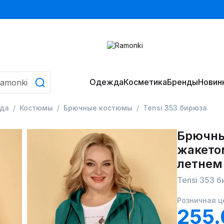
Одежда
Косметика
Бренды
Новин
да
Костюмы
Брючные костюмы
Tensi 353 бирюза
Брючны
жакето
летнем
Tensi 353 
Розничная ц
255.