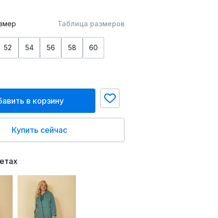
змер
Таблица размеров
52
54
56
58
60
авить в корзину
Купить сейчас
ветах