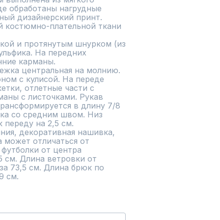
де обработаны нагрудные 
ный дизайнерский принт.

й костюмно-плательной ткани 
кой и протянутым шнурком (из 
ульфика. На передних 
ние карманы.

ежка центральная на молнию. 
ом с кулисой. На переде 
тки, отлетные части с 
аны с листочками. Рукав 
трансформируется в длину 7/8 
ка со средним швом. Низ 
переду на 2,5 см. 

ния, декоративная нашивка, 
 может отличаться от 
футболки от центра 
 см. Длина ветровки от 
а 73,5 см. Длина брюк по 
9 см.