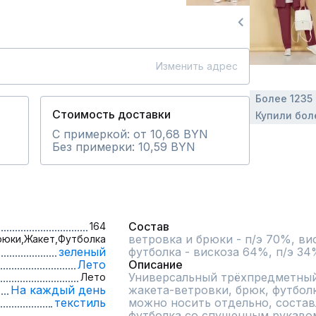
Изменить адрес
Более 1235
Стоимость доставки
Купили бол
С примеркой: от 10,68 BYN
Без примерки: 10,59 BYN
Состав
164
ветровка и брюки - п/э 70%, ви
рюки,
Жакет,
Футболка
зеленый
футболка - вискоза 64%, п/э 34
Лето
Описание
Универсальный трёхпредметный 
Лето
На каждый день
жакета-ветровки, брюк, футбол
текстиль
можно носить отдельно, состав
футболка со спущенным рукавом