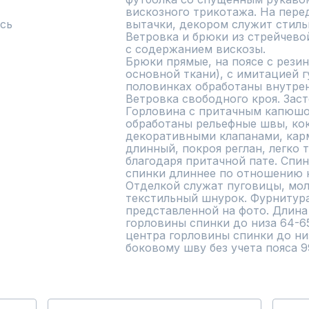
вискозного трикотажа. На пере
сь
вытачки, декором служит стиль
Ветровка и брюки из стрейчево
с содержанием вискозы.

Брюки прямые, на поясе с резин
основной ткани), с имитацией г
половинках обработаны внутрен
Ветровка свободного кроя. Заст
Горловина с притачным капюшон
обработаны рельефные швы, коке
декоративными клапанами, карм
длинный, покроя реглан, легко 
благодаря притачной пате. Спин
спинки длиннее по отношению к 
Отделкой служат пуговицы, мол
текстильный шнурок. Фурнитура
представленной на фото. Длина 
горловины спинки до низа 64-65
центра горловины спинки до низ
боковому шву без учета пояса 9