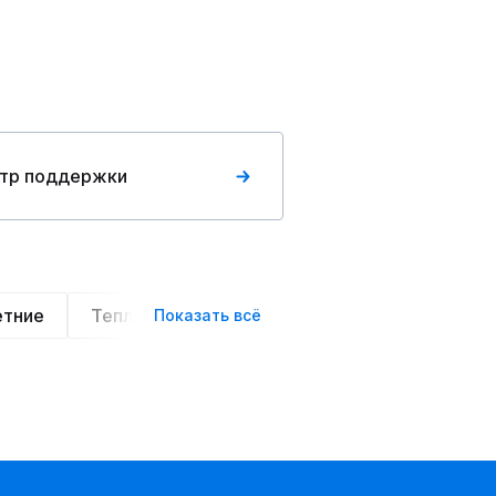
тр поддержки
етние
Теплые
Легкие
Деловой стиль
Показать всё