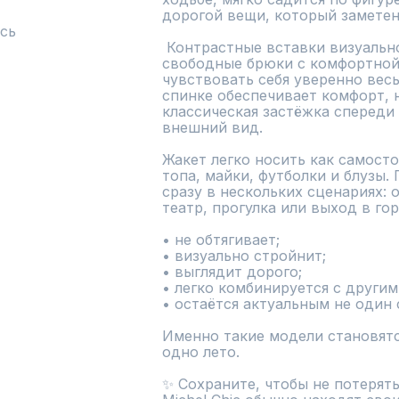
дорогой вещи, который заметен 
сь
 Контрастные вставки визуально вытягивают силуэт, а 
свободные брюки с комфортной
чувствовать себя уверенно весь 
спинке обеспечивает комфорт, н
классическая застёжка спереди 
внешний вид.

Жакет легко носить как самосто
топа, майки, футболки и блузы.
сразу в нескольких сценариях: о
театр, прогулка или выход в гор
• не обтягивает;

• визуально стройнит;

• выглядит дорого;

• легко комбинируется с другим
• остаётся актуальным не один с
Именно такие модели становятс
одно лето.

✨ Сохраните, чтобы не потерять