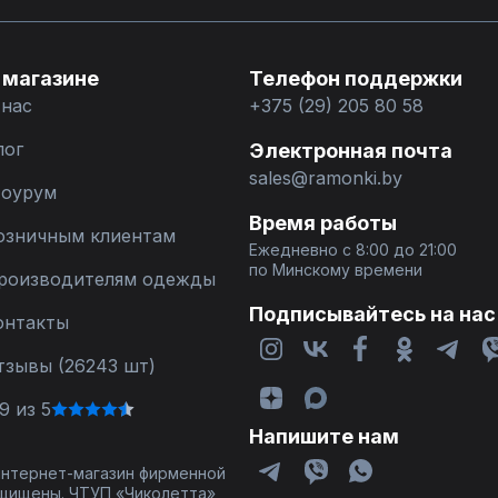
 магазине
Телефон поддержки
 нас
+375 (29) 205 80 58
лог
Электронная почта
sales@ramonki.by
оурум
Время работы
озничным клиентам
Ежедневно с 8:00 до 21:00
по Минскому времени
роизводителям одежды
Подписывайтесь на нас
онтакты
тзывы (26243 шт)
9 из 5
Напишите нам
 интернет-магазин фирменной
щищены. ЧТУП «Чиколетта»,