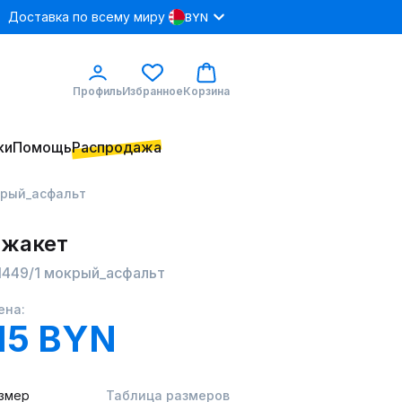
Доставка по всему миру
BYN
Профиль
Избранное
Корзина
ки
Помощь
Распродажа
окрый_асфальт
 жакет
 1449/1 мокрый_асфальт
ена:
15 BYN
змер
Таблица размеров