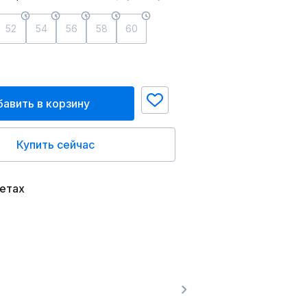
52
54
56
58
60
авить в корзину
Купить сейчас
ветах