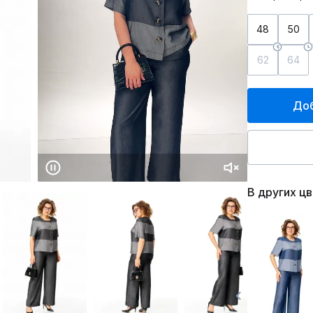
48
50
62
64
Доб
В других ц