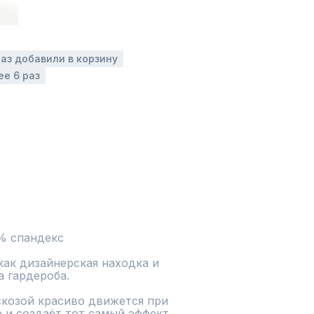
раз добавили в корзину
ее 6 раз
% спандекс
ак дизайнерская находка и 
 гардероба.

е и создаёт тот самый эффект 