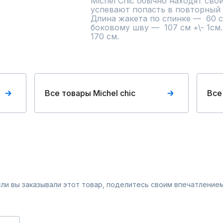
Michel Chic обычно находят свои
успевают попасть в повторный 
Длина жакета по спинке —  60 см
боковому шву —  107 см +\- 1см
170 см.
Все товары Michel chic
Все
Если вы заказывали этот товар, поделитесь своим впечатлением