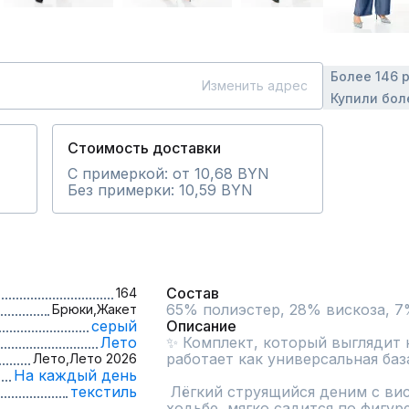
Более 146 
Изменить адрес
Купили бол
Стоимость доставки
С примеркой: от 10,68 BYN
Без примерки: 10,59 BYN
Состав
164
65% полиэстер, 28% вискоза, 7
Брюки,
Жакет
серый
Описание
Лето
✨ Комплект, который выглядит к
работает как универсальная база
Лето,
Лето 2026
На каждый день
текстиль
 Лёгкий струящийся деним с вискозой красиво движется при 
ходьбе, мягко садится по фигур