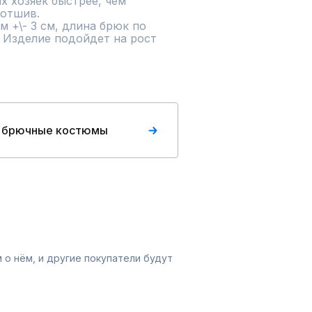
х хозяек быстрее, чем 
отшив.

 +\- 3 см, длина брюк по 
. Изделие подойдет на рост 
 брючные костюмы
 о нём, и другие покупатели будут