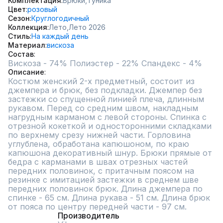
Комплектация
Брюки,
Туника
Цвет
розовый
Сезон
Круглогодичный
Коллекция
Лето,
Лето 2026
Стиль
На каждый день
Материал
вискоза
Состав
Описание
Костюм женский 2-х предметный, состоит из 
джемпера и брюк, без подкладки. Джемпер без 
застежки со спущенной линией плеча, длинным 
рукавом. Перед со средним швом, накладным 
нагрудным карманом с левой стороны. Спинка с 
отрезной кокеткой и односторонними складками 
по верхнему срезу нижней части. Горловина 
углублена, обработана капюшоном, по краю 
капюшона декоративный шнур. Брюки прямые от 
бедра с карманами в швах отрезных частей 
передних половинок, с притачным поясом на 
резинке с имитацией застежки в среднем шве 
передних половинок брюк. Длина джемпера по 
спинке - 65 см. Длина рукава - 51 см. Длина брюк 
от пояса по центру передней части - 97 см.
Производитель