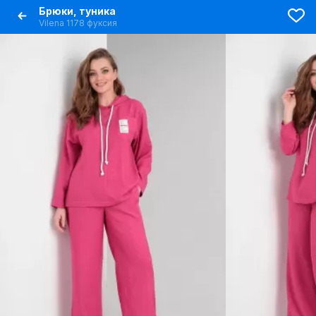
Брюки, туника
Vilena 1178 фуксия