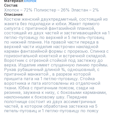
Материал
хлопок
Состав
Описание
Костюм женский двухпредметный, состоящий из 
жакета без подкладки и юбки. Жакет прямого 
силуэта с притачной фантазийной планкой, 
состоящей из двух частей и застегивающейся на 1 
петлю-пуговицу по верхней и 5 петель-пуговиц 
по нижней планке. На правой части переда в 
верхней части изделия настрочен накладной 
карман фантазийной формы с прорезью. Спинка с 
горизонтальной кокеткой и встречной складкой. 
Воротник с отрезной стойкой под застежку до 
верха. Изделие имеет спущенную линию проймы. 
Рукав рубашечный длиной ¾, одношовный, с 
притачной манжетой , в разрезе которой 
пришита пата на 1 петлю-пуговицу. Стойка 
воротника и пата изготовлены из отделочной 
ткани. Юбка с притачным поясом, сзади на 
резинке, заужена к низу, с боковыми карманами, 
наклонными к боковому шву. Переднее 
полотнище состоит из двух ассиметричных 
частей, в котором обработана застежка на 5 
петель-пуговиц и 1 петлю-пуговицу по поясу 