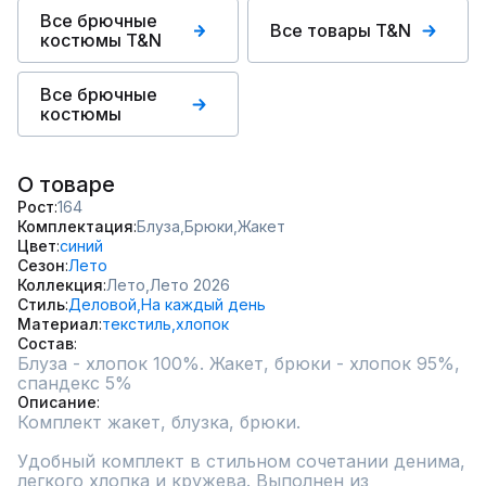
Все брючные
Все товары T&N
костюмы T&N
Все брючные
костюмы
О товаре
Рост
164
Комплектация
Блуза,
Брюки,
Жакет
Цвет
синий
Сезон
Лето
Коллекция
Лето,
Лето 2026
Стиль
Деловой,
На каждый день
Материал
текстиль,
хлопок
Состав
Блуза - хлопок 100%. Жакет, брюки - хлопок 95%, 
спандекс 5%
Описание
Комплект жакет, блузка, брюки.

Удобный комплект в стильном сочетании денима, 
легкого хлопка и кружева. Выполнен из 