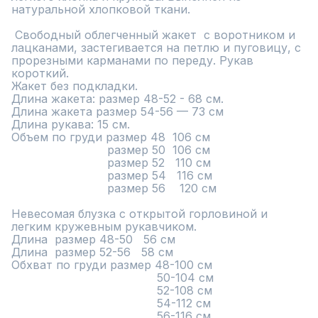
натуральной хлопковой ткани.

 Свободный облегченный жакет  с воротником и 
лацканами, застегивается на петлю и пуговицу, с 
прорезными карманами по переду. Рукав 
короткий.

Жакет без подкладки.

Длина жакета: размер 48-52 - 68 см.

Длина жакета размер 54-56 — 73 см

Длина рукава: 15 см.

Объем по груди размер 48  106 см

                           размер 50  106 см

                           размер 52   110 см

                           размер 54   116 см

                           размер 56    120 см

Невесомая блузка с открытой горловиной и 
легким кружевным рукавчиком.

Длина  размер 48-50   56 см

Длина  размер 52-56   58 см

Обхват по груди размер 48-100 см

                                         50-104 см

                                         52-108 см

                                         54-112 см

                                         56-116 см
