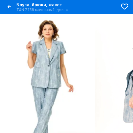
Блуза, брюки, жакет
T&N 7758 сливочный-джинс