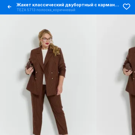
Жакет классический двубортный с карманами и вытачками
TEZA 5713 полоска_коричневый