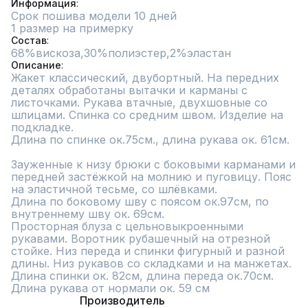
Информация
Срок пошива модели 10 дней
1 размер на примерку
Состав
68%вискоза,30%полиэстер,2%эластан
Описание
Жакет классический, двубортный. На передних 
деталях обработаны вытачки и карманы с 
листочками. Рукава втачные, двухшовные со 
шлицами. Спинка со средним швом. Изделие на 
подкладке.

Длина по спинке ок.75см., длина рукава ок. 61см.

Зауженные к низу брюки с боковыми карманами и 
передней застёжкой на молнию и пуговицу. Пояс 
на эластичной тесьме, со шлёвками.

Длина по боковому шву с поясом ок.97см, по 
внутреннему шву ок. 69см.

Просторная блуза с цельновыкроенными 
рукавами. Воротник рубашечный на отрезной 
стойке. Низ переда и спинки фигурный и разной 
длины. Низ рукавов со складками и на манжетах. 
Длина спинки ок. 82см, длина переда ок.70см. 
Длина рукава от нормали ок. 59 см
Производитель