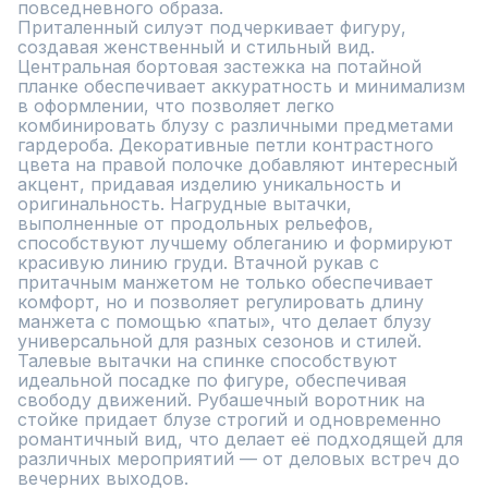
повседневного образа. 

Приталенный силуэт подчеркивает фигуру, 
создавая женственный и стильный вид. 
Центральная бортовая застежка на потайной 
планке обеспечивает аккуратность и минимализм 
в оформлении, что позволяет легко 
комбинировать блузу с различными предметами 
гардероба. Декоративные петли контрастного 
цвета на правой полочке добавляют интересный 
акцент, придавая изделию уникальность и 
оригинальность. Нагрудные вытачки, 
выполненные от продольных рельефов, 
способствуют лучшему облеганию и формируют 
красивую линию груди. Втачной рукав с 
притачным манжетом не только обеспечивает 
комфорт, но и позволяет регулировать длину 
манжета с помощью «паты», что делает блузу 
универсальной для разных сезонов и стилей. 
Талевые вытачки на спинке способствуют 
идеальной посадке по фигуре, обеспечивая 
свободу движений. Рубашечный воротник на 
стойке придает блузе строгий и одновременно 
романтичный вид, что делает её подходящей для 
различных мероприятий — от деловых встреч до 
вечерних выходов. 
