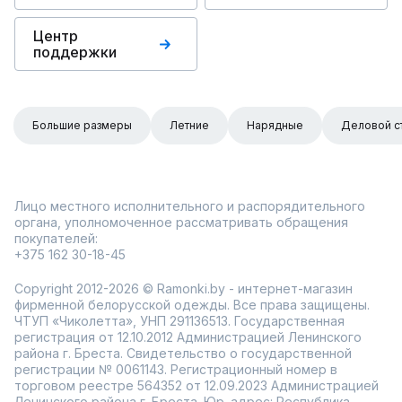
Центр
поддержки
Большие размеры
Летние
Нарядные
Деловой с
Лицо местного исполнительного и распорядительного
органа, уполномоченное рассматривать обращения
покупателей:
+375 162 30-18-45
Copyright 2012-2026 © Ramonki.by - интернет-магазин
фирменной белорусской одежды. Все права защищены.
ЧТУП «Чиколетта», УНП 291136513. Государственная
регистрация от 12.10.2012 Администрацией Ленинского
района г. Бреста. Свидетельство о государственной
регистрации № 0061143. Регистрационный номер в
торговом реестре 564352 от 12.09.2023 Администрацией
Ленинского района г. Бреста. Юр. адрес: Республика