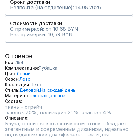
Сроки доставки
Белпочта (на отделение): 14.08.2026
Стоимость доставки
С примеркой: от 10,68 BYN
Без примерки: 10,59 BYN
О товаре
Рост
164
Комплектация
Рубашка
Цвет
белый
Сезон
Лето
Коллекция
Лето
Стиль
Деловой,
На каждый день
Материал
текстиль,
хлопок
Состав
ткань – стрейч

 хлопок 70%, полиакрил 26%, эластан 4%.
Описание
Блуза, пошитая в классическом стиле, обладает 
элегантным и современным дизайном, идеально 
подходящим как для офисного, так и для 