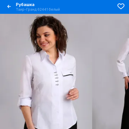
Рубашка
Таир-Гранд 62441 белый