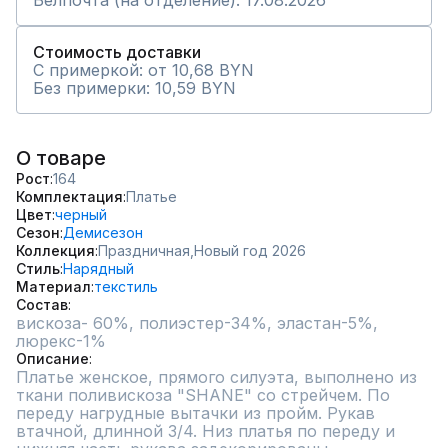
Белпочта (на отделение): 17.08.2026
Стоимость доставки
С примеркой: от 10,68 BYN
Без примерки: 10,59 BYN
О товаре
Рост
164
Комплектация
Платье
Цвет
черный
Сезон
Демисезон
Коллекция
Праздничная,
Новый год 2026
Стиль
Нарядный
Материал
текстиль
Состав
вискоза- 60%, полиэстер-34%, эластан-5%, 
люрекс-1%
Описание
Платье женское, прямого силуэта, выполнено из 
ткани поливискоза "SHANE" со стрейчем. По 
переду нагрудные вытачки из пройм. Рукав 
втачной, длинной 3/4. Низ платья по переду и 