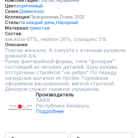
Комплектация
Платье,
Украшение
Цвет
коричневый
Сезон
Демисезон
Коллекция
Праздничная,
Осень 2025
Стиль
На каждый день,
Нарядный
Материал
трикотаж
Состав
вискоза 67%, нейлон 28%, спандекс 5%
Описание
Платье женское, А-силуэта с втачным рукавом, 
длинной 3/4.

Рукав фантазийной формы, типа "фонарик" 
состоящий из четырех деталей. Швы рукава 
отстрочены стройкой "на ребро" По переду 
нагрудные вытачки из пройм. Горловина 
оформлена расширенной, мягкой строчкой. 
Декором служит съемное украшение.
Производитель
TAiER
Республика Беларусь
Подробнее