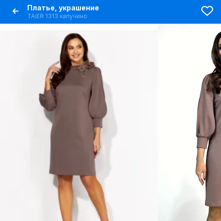
Платье, украшение
TAiER 1313 капучино