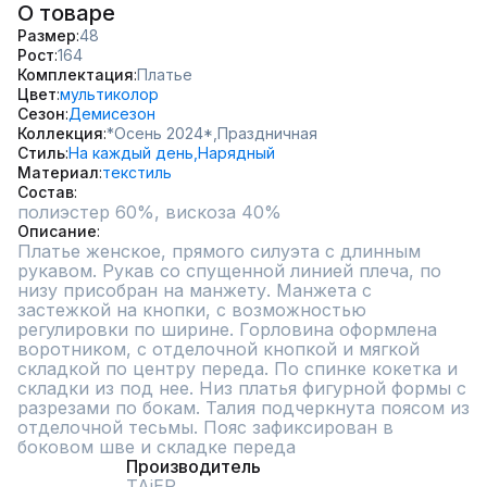
О товаре
Размер
48
Рост
164
Комплектация
Платье
Цвет
мультиколор
Сезон
Демисезон
Коллекция
*Осень 2024*,
Праздничная
Стиль
На каждый день,
Нарядный
Материал
текстиль
Состав
полиэстер 60%, вискоза 40%
Описание
Платье женское, прямого силуэта с длинным 
рукавом. Рукав со спущенной линией плеча, по 
низу присобран на манжету. Манжета с 
застежкой на кнопки, с возможностью 
регулировки по ширине. Горловина оформлена 
воротником, с отделочной кнопкой и мягкой 
складкой по центру переда. По спинке кокетка и 
складки из под нее. Низ платья фигурной формы с 
разрезами по бокам. Талия подчеркнута поясом из 
отделочной тесьмы. Пояс зафиксирован в 
боковом шве и складке переда
Производитель
TAiER