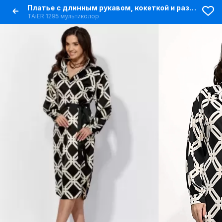
Платье с длинным рукавом, кокеткой и разрезами
TAiER 1295 мультиколор